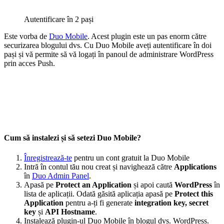
Autentificare în 2 pași
Este vorba de
Duo Mobile
. Acest plugin este un pas enorm către
securizarea blogului dvs. Cu Duo Mobile aveți autentificare în doi
pași și vă permite să vă logați în panoul de administrare WordPress
prin acces Push.
Cum să instalezi și să setezi Duo Mobile?
Înregistrează-te
pentru un cont gratuit la Duo Mobile
Intră în contul tău nou creat și navighează către
Applications
în
Duo Admin Panel
.
Apasă pe
Protect an Application
și apoi caută
WordPress
în
lista de aplicații. Odată găsită aplicația apasă pe
Protect this
Application
pentru a-ți fi generate
integration key, secret
key
și
API Hostname
.
Instalează plugin-ul Duo Mobile în blogul dvs. WordPress.