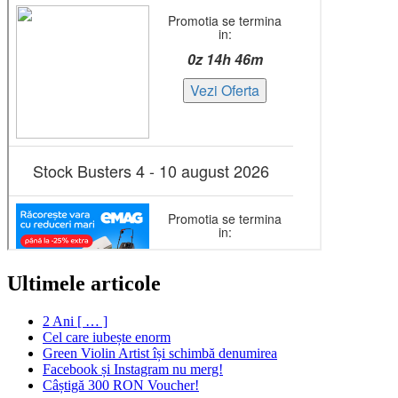
Ultimele articole
2 Ani [ … ]
Cel care iubește enorm
Green Violin Artist își schimbă denumirea
Facebook și Instagram nu merg!
Câștigă 300 RON Voucher!