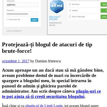
Protejează-ți blogul de atacuri de tip
brute-force!
octombrie 1, 2017
by
Damian Irimescu
Acum aproape un an dacă stau să mă gândesc bine,
aveam probleme destul de mari cu încercările de
spargere a blogului meu, în special întrarea în
panoul de admin și ghicirea parolei de
administrator. Am scris despre câteva
plugin-uri ce
te pot ajuta să-ți crești securitatea blogului
.
Însă chiar și cu
plugin-ul de Limit Login
, tot aveam blogul super