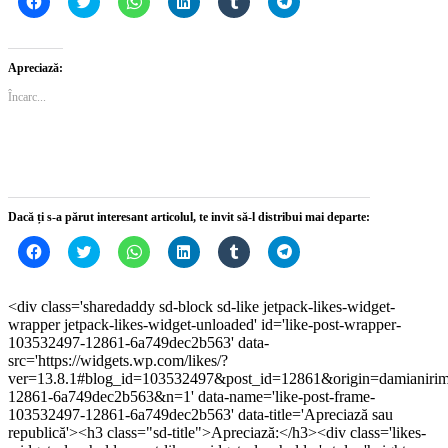
clic
clic
clic
clic
clic
clic
pentru
pentru
pentru
pentru
pentru
pentru
a
a
partajare
a
a
partajare
partaja
partaja
pe
partaja
partaja
pe
pe
pe
WhatsApp(Se
pe
pe
Telegram(Se
Apreciază:
Facebook(Se
Twitter(Se
deschide
LinkedIn(Se
Tumblr(Se
deschide
deschide
deschide
într-
deschide
deschide
într-
Încarc...
într-
într-
o
într-
într-
o
o
o
fereastră
o
o
fereastră
fereastră
fereastră
nouă)
fereastră
fereastră
nouă)
nouă)
nouă)
nouă)
nouă)
Dacă ți s-a părut interesant articolul, te invit să-l distribui mai departe:
Dă
Dă
Dă
Dă
Dă
Dă
clic
clic
clic
clic
clic
clic
pentru
pentru
pentru
pentru
pentru
pentru
a
a
partajare
a
a
partajare
partaja
partaja
pe
partaja
partaja
pe
<div class='sharedaddy sd-block sd-like jetpack-likes-widget-
pe
pe
WhatsApp(Se
pe
pe
Telegram(Se
wrapper jetpack-likes-widget-unloaded' id='like-post-wrapper-
Facebook(Se
Twitter(Se
deschide
LinkedIn(Se
Tumblr(Se
deschide
deschide
deschide
într-
deschide
deschide
într-
103532497-12861-6a749dec2b563' data-
într-
într-
o
într-
într-
o
src='https://widgets.wp.com/likes/?
o
o
fereastră
o
o
fereastră
ver=13.8.1#blog_id=103532497&post_id=12861&origin=damianiri
fereastră
fereastră
nouă)
fereastră
fereastră
nouă)
nouă)
nouă)
nouă)
nouă)
12861-6a749dec2b563&n=1' data-name='like-post-frame-
103532497-12861-6a749dec2b563' data-title='Apreciază sau
republică'><h3 class="sd-title">Apreciază:</h3><div class='likes-