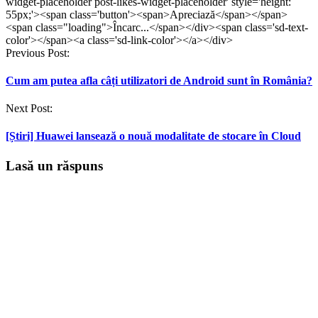
widget-placeholder post-likes-widget-placeholder' style='height:
55px;'><span class='button'><span>Apreciază</span></span>
<span class="loading">Încarc...</span></div><span class='sd-text-
color'></span><a class='sd-link-color'></a></div>
Post
Previous Post:
navigation
Cum am putea afla câți utilizatori de Android sunt în România?
Next Post:
[Știri] Huawei lansează o nouă modalitate de stocare în Cloud
Lasă un răspuns