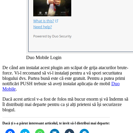
Duo Mobile Login
De când am instalat acest plugin am scăpat de grija atacurilor brute-
force. Vi-l recomand să vi-l instalați pentru a vă spori securitatea
blogului dvs. Partea bună este că este gratuit. Pentru a putea primi
notificări PUSH trebuie să aveți instalat aplicația de mobil
Duo
Mobile
.
Dacă acest articol v-a fost de folos mă bucur enorm și vă îndemn să
îl distribuiți mai departe pentru ca și alți prieteni să își securizeze
blogul.
Dacă ți s-a părut interesant articolul, te invit să-l distribui mai departe:
Dă
Dă
Dă
Dă
Dă
Dă