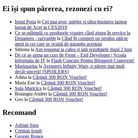
Ei își spun părerea, rezonezi cu ei?
Ionut Popa
la
Cel mai ușor, subțire și ultra-business laptop
lansat de Acer la CES2019
Ce se-ntâmplă cu produsele voastre când ajung în service la
Depanero - razvanbb
la
Când îți cumperi un produs uită-te
atent la cei care se ocupă de garanția acestuia
Simona
la
Am renunțat la cafea și iată rezultatele după 2 luni
De ce aș urma un curs de Front – End Developer | Școala
Informala de IT
la
Flash Concurs Pentru Bloggerii Craioveni!
Mariusarius
la
Avengers Infinity Wars, o părere mai mult
decât sinceră! [SPOILERS]
Adina
la
Câștigă 300 RON Voucher!
Maria Ene
la
Câștigă 300 RON Voucher!
Suta Maricica
la
Câștigă 300 RON Voucher!
Boiangiu Andrei
la
Câștigă 300 RON Voucher!
Geo
la
Câștigă 300 RON Voucher!
Recomand
Adrian Sora
Cristian Iosub
George Bonea