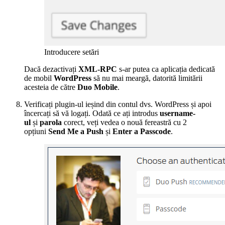
Introducere setări
Dacă dezactivați
XML-RPC
s-ar putea ca aplicația dedicată
de mobil
WordPress
să nu mai meargă, datorită limitării
acesteia de către
Duo Mobile
.
Verificați plugin-ul ieșind din contul dvs. WordPress și apoi
încercați să vă logați. Odată ce ați introdus
username-
ul
și
parola
corect, veți vedea o nouă fereastră cu 2
opțiuni
Send Me a Push
și
Enter a Passcode
.