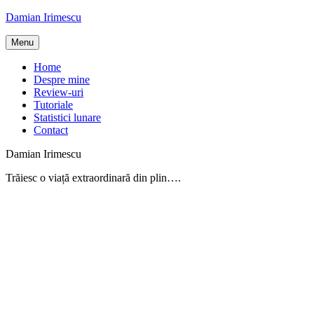
Skip
Damian Irimescu
to
content
Menu
Home
Despre mine
Review-uri
Tutoriale
Statistici lunare
Contact
Damian Irimescu
Trăiesc o viață extraordinară din plin….