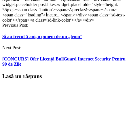
widget-placeholder post-likes-widget-placeholder' style='height:
55px;'><span class='button'><span>Apreciază</span></span>
<span class="loading">Încarc...</span></div><span class='sd-text-
color'></span><a class='sd-link-color'></a></div>
Post
Previous Post:
navigation
Și au trecut 5 ani, o punem de-un „lemn”
Next Post:
[CONCURS] Ofer Licență BullGuard Internet Security Pentru
90 de Zile
Lasă un răspuns