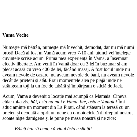
Vama Veche
Numește-mă bătrân, numește-mă învechit, demodat, dar nu mă numi
prost! Dacă ai fost în Vamă acum vreo 7-10 ani, atunci vei înțelege
cuvintele scrise acum. Prima mea experiență în Vamă, a însemnat
efectiv libertate. Am venit în Vamă doar cu 3 lei în buzunar și am
plecat acasă cu vreo 400 de lei, făcând masaj. A fost locul unde nu
aveam nevoie de cazare, nu aveam nevoie de bani, nu aveam nevoie
decât de prieteni și atât. Erau momentele alea pe plajă unde ne
strângeam toți la un foc de tabără și împărțeam o sticlă de Jack.
Acum, Vama a devenit o locație mai scumpă ca Mamaia. Cineva
chiar mi-a zis,
băi, asta nu mai e Vama, bre, asta e Vamaia!
Îmi
aduc aminte un moment din La Pirați, când stăteam la terasă cu un
prieten și deodată a oprit un nene cu o motocicletă în dreptul nostru,
scoate niște damigene și le pune pe masa noastră și ne zice:
Băieți hai să bem, că vinul ăsta e sfințit!