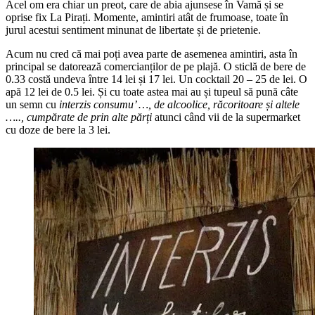
Acel om era chiar un preot, care de abia ajunsese în Vamă și se
oprise fix La Pirați. Momente, amintiri atât de frumoase, toate în
jurul acestui sentiment minunat de libertate și de prietenie.
Acum nu cred că mai poți avea parte de asemenea amintiri, asta în
principal se datorează comercianților de pe plajă. O sticlă de bere de
0.33 costă undeva între 14 lei și 17 lei. Un cocktail 20 – 25 de lei. O
apă 12 lei de 0.5 lei. Și cu toate astea mai au și tupeul să pună câte
un semn cu
interzis consumu’ …, de alcoolice, răcoritoare și altele
….., cumpărate de prin alte părți
atunci când vii de la supermarket
cu doze de bere la 3 lei.