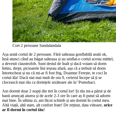
Cort 2 persoane Sandalandala
Așa arată cortul de 2 persoane. Fără salteaua gonflabilă arată ok,
însă atunci când au băgat salteaua și au umflat-o cortul acesta mititel,
a devenit claustrofob. Sunt destul de înalt și dacă voiam să dorm
întins, drept, picioarele îmi ieșeau afară, așa că a trebuit să dorm
întortocheat și nu că mi-ar fi fost frig, Doamne Ferește, te coci în
cortul ăla! Dacă stai mai mult de ora 9, creierul începe să ți se
clocească mai rău ca dorințele arzătoare ale lu’ Pomohaci.
Am dormit doar 2 nopți din trei în cortul lor! Și rău mi-a părut și de
banii aruncați aiurea și de acele 2-3 ore în care aș fi putut să adorm
mai bine. În ultima zi, am făcut schimb și am dormit în cortul meu.
Altă viață, altă stare, alt confort frate! De reținut, data viitoare,
orice
ar fi dormi în cortul tău
!