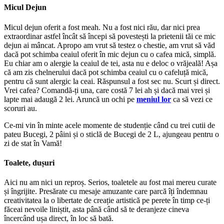
Micul Dejun
Micul dejun oferit a fost meah. Nu a fost nici rău, dar nici prea
extraordinar astfel încât să începi să povestești la prietenii tăi ce mic
dejun ai mâncat. Apropo am vrut să testez o chestie, am vrut să văd
dacă pot schimba ceaiul oferit în mic dejun cu o cafea mică, simplă.
Eu chiar am o alergie la ceaiul de tei, asta nu e deloc o vrăjeală! Așa
că am zis chelnerului dacă pot schimba ceaiul cu o cafeluță mică,
pentru că sunt alergic la ceai. Răspunsul a fost sec nu. Scurt și direct.
Vrei cafea? Comandă-ți una, care costă 7 lei ah și dacă mai vrei și
lapte mai adaugă 2 lei. Aruncă un ochi pe
meniul lor
ca să vezi ce
scoruri au.
Ce-mi vin în minte acele momente de studenție când cu trei cutii de
pateu Bucegi, 2 pâini și o sticlă de Bucegi de 2 L, ajungeau pentru o
zi de stat în Vamă!
Toalete, dușuri
Aici nu am nici un reproș. Serios, toaletele au fost mai mereu curate
și îngrijite. Presărate cu mesaje amuzante care parcă îți îndemnau
creativitatea la o libertate de creație artistică pe perete în timp ce-ți
făceai nevoile liniștit, asta până când să te deranjeze cineva
încercând ușa direct, în loc să bată.