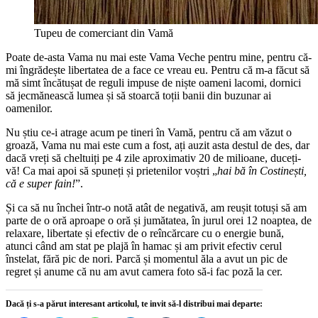
Tupeu de comerciant din Vamă
Poate de-asta Vama nu mai este Vama Veche pentru mine, pentru că-
mi îngrădește libertatea de a face ce vreau eu. Pentru că m-a făcut să
mă simt încătușat de reguli impuse de niște oameni lacomi, dornici
să jecmănească lumea și să stoarcă toții banii din buzunar ai
oamenilor.
Nu știu ce-i atrage acum pe tineri în Vamă, pentru că am văzut o
groază, Vama nu mai este cum a fost, ați auzit asta destul de des, dar
dacă vreți să cheltuiți pe 4 zile aproximativ 20 de milioane, duceți-
vă! Ca mai apoi să spuneți și prietenilor voștri „
hai bă în Costinești,
că e super fain!
”.
Și ca să nu închei într-o notă atât de negativă, am reușit totuși să am
parte de o oră aproape o oră și jumătatea, în jurul orei 12 noaptea, de
relaxare, libertate și efectiv de o reîncărcare cu o energie bună,
atunci când am stat pe plajă în hamac și am privit efectiv cerul
înstelat, fără pic de nori. Parcă și momentul ăla a avut un pic de
regret și anume că nu am avut camera foto să-i fac poză la cer.
Dacă ți s-a părut interesant articolul, te invit să-l distribui mai departe: