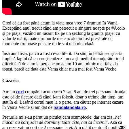
Cred că au fost până acum la viața mea vreo 7 drumuri în Vamă.
Exceptând anul trecut când am petrecut o singură noapte pe #Acolo
și pe plajă, văzând un răsărit fix pe un șezlong la granița plajei cu
valurile mării, toate drumurile mele acolo au fost presărate cu
momente frumoase pe care nu le voi uita niciodată.
Însă anul ăsta, parcă a fost ceva diferit. Da știu, îmbătrânesc și asta
implică faptul că eu conștientizez lumea și mediul înconjurător total
diferit față de cum le percepeam acum 10 ani, nimic mai fals, da
totuși, parcă de data asta Vama chiar nu a mai fost Vama Veche.
Cazarea
Am un
cort
cumpărat acum vreo 7 sau 8 ani de trei persoane. Ironia
este că de fiecare dată când l-am folosit, doar o treime din timp, am
stat în el. Lăsând cortul meu la o parte, am căutat pe internet cazare
în Vama Veche și am dat de
Sandalandala.ro
.
Prețurile mi s-au părut un piculeț cam scumpicele, dar am zis „
hei
măcar au cort, saci de dormit și toate cele, hai să încerc!
”. Așa că
am rezervat un cort de 2 persoane la ei. Am plătit pentru 3 nopți
288