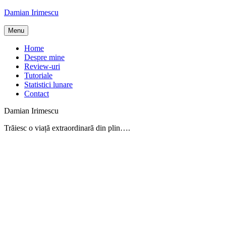
Skip
Damian Irimescu
to
content
Menu
Home
Despre mine
Review-uri
Tutoriale
Statistici lunare
Contact
Damian Irimescu
Trăiesc o viață extraordinară din plin….