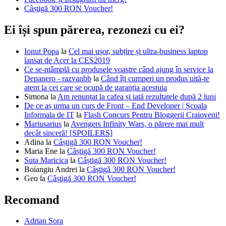
Câștigă 300 RON Voucher!
Ei își spun părerea, rezonezi cu ei?
Ionut Popa
la
Cel mai ușor, subțire și ultra-business laptop
lansat de Acer la CES2019
Ce se-ntâmplă cu produsele voastre când ajung în service la
Depanero - razvanbb
la
Când îți cumperi un produs uită-te
atent la cei care se ocupă de garanția acestuia
Simona
la
Am renunțat la cafea și iată rezultatele după 2 luni
De ce aș urma un curs de Front – End Developer | Școala
Informala de IT
la
Flash Concurs Pentru Bloggerii Craioveni!
Mariusarius
la
Avengers Infinity Wars, o părere mai mult
decât sinceră! [SPOILERS]
Adina
la
Câștigă 300 RON Voucher!
Maria Ene
la
Câștigă 300 RON Voucher!
Suta Maricica
la
Câștigă 300 RON Voucher!
Boiangiu Andrei
la
Câștigă 300 RON Voucher!
Geo
la
Câștigă 300 RON Voucher!
Recomand
Adrian Sora