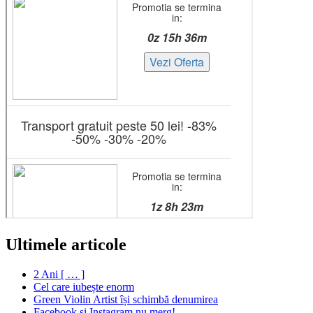
Ultimele articole
2 Ani [ … ]
Cel care iubește enorm
Green Violin Artist își schimbă denumirea
Facebook și Instagram nu merg!