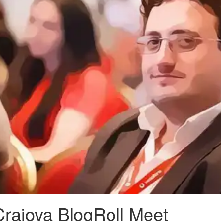
Craiova BlogRoll Meet