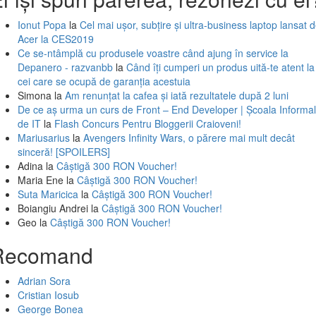
Ionut Popa
la
Cel mai ușor, subțire și ultra-business laptop lansat 
Acer la CES2019
Ce se-ntâmplă cu produsele voastre când ajung în service la
Depanero - razvanbb
la
Când îți cumperi un produs uită-te atent la
cei care se ocupă de garanția acestuia
Simona
la
Am renunțat la cafea și iată rezultatele după 2 luni
De ce aș urma un curs de Front – End Developer | Școala Informa
de IT
la
Flash Concurs Pentru Bloggerii Craioveni!
Mariusarius
la
Avengers Infinity Wars, o părere mai mult decât
sinceră! [SPOILERS]
Adina
la
Câștigă 300 RON Voucher!
Maria Ene
la
Câștigă 300 RON Voucher!
Suta Maricica
la
Câștigă 300 RON Voucher!
Boiangiu Andrei
la
Câștigă 300 RON Voucher!
Geo
la
Câștigă 300 RON Voucher!
Recomand
Adrian Sora
Cristian Iosub
George Bonea