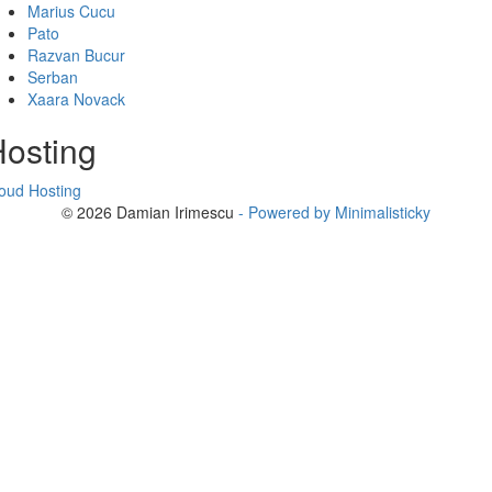
Marius Cucu
Pato
Razvan Bucur
Serban
Xaara Novack
osting
oud Hosting
© 2026 Damian Irimescu
- Powered by Minimalisticky