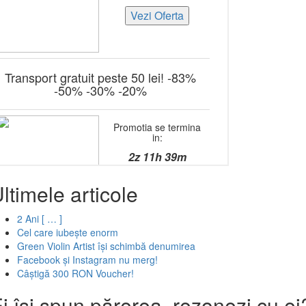
ltimele articole
2 Ani [ … ]
Cel care iubește enorm
Green Violin Artist își schimbă denumirea
Facebook și Instagram nu merg!
Câștigă 300 RON Voucher!
i își spun părerea, rezonezi cu ei