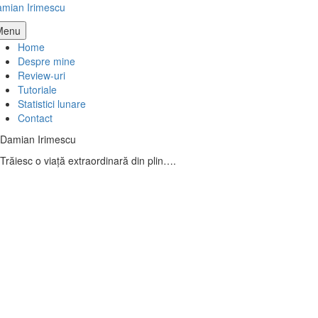
Skip
mian Irimescu
to
Menu
content
Home
Despre mine
Review-uri
Tutoriale
Statistici lunare
Contact
Damian Irimescu
Trăiesc o viață extraordinară din plin….