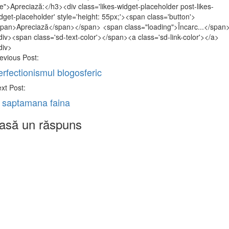
tle">Apreciază:</h3><div class='likes-widget-placeholder post-likes-
dget-placeholder' style='height: 55px;'><span class='button'>
pan>Apreciază</span></span> <span class="loading">Încarc...</span
div><span class='sd-text-color'></span><a class='sd-link-color'></a>
div>
st
evious Post:
vigation
erfectionismul blogosferic
xt Post:
 saptamana faina
asă un răspuns