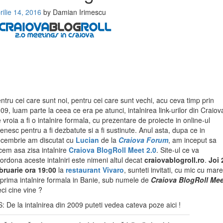
rilie 14, 2016
by
Damian Irimescu
ntru cei care sunt noi, pentru cei care sunt vechi, acu ceva timp prin
09, luam parte la ceea ce era pe atunci, intalnirea link-urilor din Craiov
 vroia a fi o intalnire formala, cu prezentare de proiecte in online-ul
tenesc pentru a fi dezbatute si a fi sustinute. Anul asta, dupa ce in
cembrie am discutat cu
Lucian
de la
Craiova Forum
, am inceput sa
cem asa zisa intalnire
Craiova BlogRoll Meet 2.0
. Site-ul ce va
ordona aceste intalniri este nimeni altul decat
craiovablogroll.ro
.
Joi 
bruarie ora 19:00
la
restaurant Vivaro
, sunteti invitati, cu mic cu mare
 prima intalnire formala in Banie, sub numele de
Craiova BlogRoll Mee
ci cine vine ?
S: De la intalnirea din 2009 puteti vedea cateva poze aici !