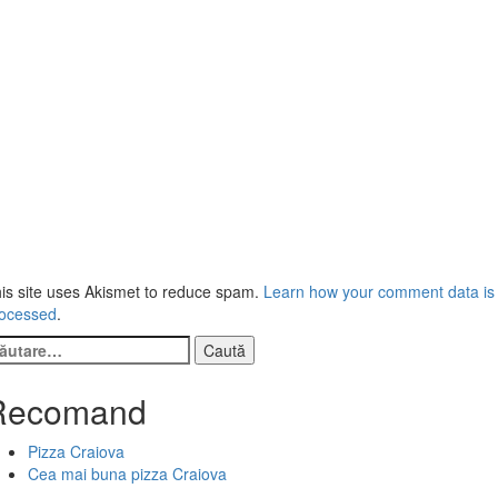
is site uses Akismet to reduce spam.
Learn how your comment data is
ocessed
.
ută
pă:
Recomand
Pizza Craiova
Cea mai buna pizza Craiova