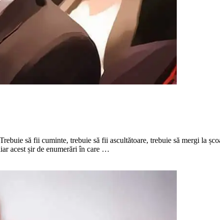
buie să fii cuminte, trebuie să fii ascultătoare, trebuie să mergi la școal
liar acest șir de enumerări în care …