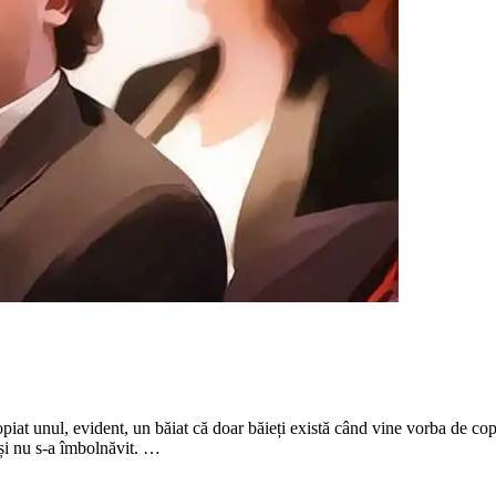
opiat unul, evident, un băiat că doar băieți există când vine vorba de c
a și nu s-a îmbolnăvit. …