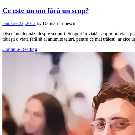
Ce este un om fără un scop?
ianuarie 23, 2013
by
Damian Irimescu
Discutam deunăzi despre scopuri. Scopuri în viață, scopuri în viața pro
trăiești o viață fără să ai anumite țeluri, pentru ce mai trăiești, ar zic
Continue Reading