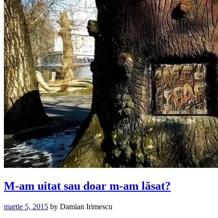
M-am uitat sau doar m-am lăsat?
martie 5, 2015
by
Damian Irimescu