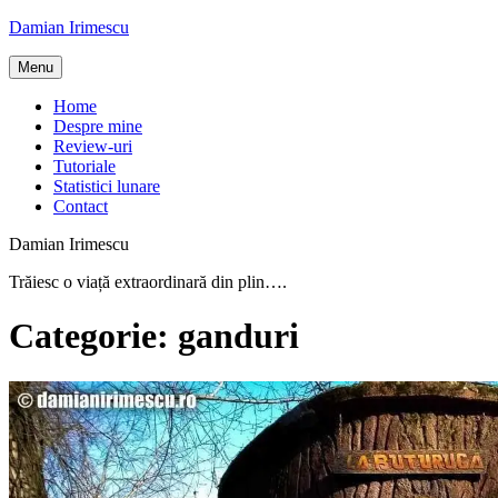
Skip
Damian Irimescu
to
content
Menu
Home
Despre mine
Review-uri
Tutoriale
Statistici lunare
Contact
Damian Irimescu
Trăiesc o viață extraordinară din plin….
Categorie:
ganduri