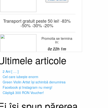
Ultimele articole
2 Ani [ … ]
Cel care iubește enorm
Green Violin Artist își schimbă denumirea
Facebook și Instagram nu merg!
Câștigă 300 RON Voucher!
Ei își spun părerea,