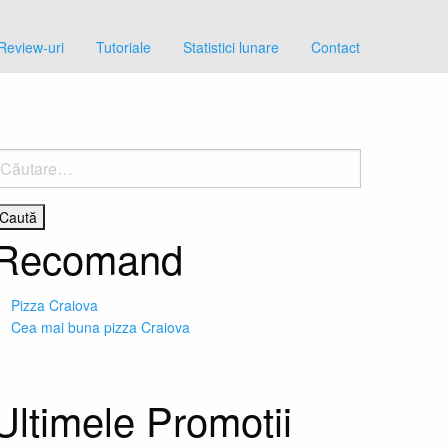
Review-uri
Tutoriale
Statistici lunare
Contact
aută
upă:
Recomand
Pizza Craiova
Cea mai buna pizza Craiova
Ultimele Promotii