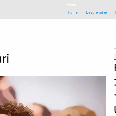
Menu
Home
Despre mine
C
d
ri