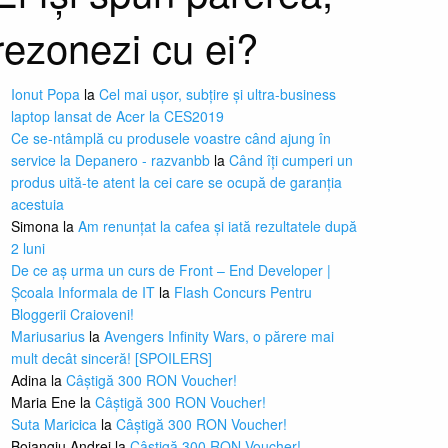
rezonezi cu ei?
Ionut Popa
la
Cel mai ușor, subțire și ultra-business
laptop lansat de Acer la CES2019
Ce se-ntâmplă cu produsele voastre când ajung în
service la Depanero - razvanbb
la
Când îți cumperi un
produs uită-te atent la cei care se ocupă de garanția
acestuia
Simona
la
Am renunțat la cafea și iată rezultatele după
2 luni
De ce aș urma un curs de Front – End Developer |
Școala Informala de IT
la
Flash Concurs Pentru
Bloggerii Craioveni!
Mariusarius
la
Avengers Infinity Wars, o părere mai
mult decât sinceră! [SPOILERS]
Adina
la
Câștigă 300 RON Voucher!
Maria Ene
la
Câștigă 300 RON Voucher!
Suta Maricica
la
Câștigă 300 RON Voucher!
Boiangiu Andrei
la
Câștigă 300 RON Voucher!