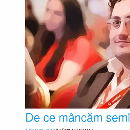
De ce mâncăm semi
august 31, 2012
by
Damian Irimescu