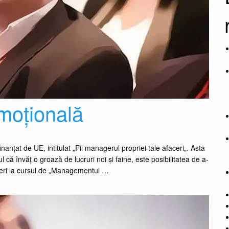
emoțională
inanțat de UE, intitulat „Fii managerul propriei tale afaceri„. Asta
 că învăț o groază de lucruri noi și faine, este posibilitatea de a-
 Ieri la cursul de „Managementul …