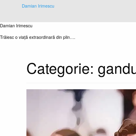
Skip
Damian Irimescu
to
content
Damian Irimescu
Trăiesc o viață extraordinară din plin….
Categorie:
gandu