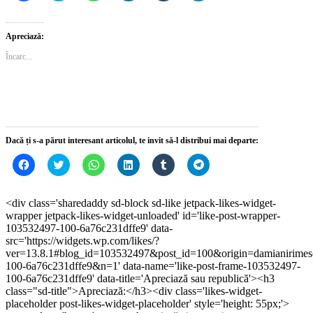
pentru
pentru
pentru
pentru
pentru
pentru
a
a
partajare
a
a
partajare
partaja
partaja
pe
partaja
partaja
pe
pe
pe
WhatsApp(Se
pe
pe
Telegram(Se
Apreciază:
Facebook(Se
Twitter(Se
deschide
LinkedIn(Se
Tumblr(Se
deschide
deschide
deschide
într-
deschide
deschide
într-
Încarc...
într-
într-
o
într-
într-
o
o
o
fereastră
o
o
fereastră
fereastră
fereastră
nouă)
fereastră
fereastră
nouă)
nouă)
nouă)
nouă)
nouă)
Dacă ți s-a părut interesant articolul, te invit să-l distribui mai departe:
Dă
Dă
Dă
Dă
Dă
Dă
clic
clic
clic
clic
clic
clic
pentru
pentru
pentru
pentru
pentru
pentru
a
a
partajare
a
a
partajare
partaja
partaja
pe
partaja
partaja
pe
<div class='sharedaddy sd-block sd-like jetpack-likes-widget-
pe
pe
WhatsApp(Se
pe
pe
Telegram(Se
wrapper jetpack-likes-widget-unloaded' id='like-post-wrapper-
Facebook(Se
Twitter(Se
deschide
LinkedIn(Se
Tumblr(Se
deschide
deschide
deschide
într-
deschide
deschide
într-
103532497-100-6a76c231dffe9' data-
într-
într-
o
într-
într-
o
src='https://widgets.wp.com/likes/?
o
o
fereastră
o
o
fereastră
ver=13.8.1#blog_id=103532497&post_id=100&origin=damianirime
fereastră
fereastră
nouă)
fereastră
fereastră
nouă)
nouă)
nouă)
nouă)
nouă)
100-6a76c231dffe9&n=1' data-name='like-post-frame-103532497-
100-6a76c231dffe9' data-title='Apreciază sau republică'><h3
class="sd-title">Apreciază:</h3><div class='likes-widget-
placeholder post-likes-widget-placeholder' style='height: 55px;'>