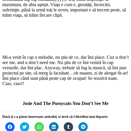
maximum, de abia aştept..Viaţa e cum e, greutăţi, încercări,
suferinţte..până la urmă toţi le avem, important e să trecem peste, să
trăim viaţa, să trăim fiecare clipă.
Mi-a venit în cap o melodie, nu ştiu de ce, dar îmi place. Cuz u don’t
see me, and u don’t need me. Nu ştiu de ce îmi veniră în cap
versurile, dar îmi plac. Anyway, trebuie să fug la muncă, să îmi pun
proiectul pe site, să merg la facultate…oh maann, zi de alergat fir-ar!
Îmi place când sunt până peste cap de ocupat! Se rezolvă toate.
Ciao, ciao!!
Josie And The Pussycats-You Don’t See Me
Dacă ți s-a părut interesant articolul, te invit să-l distribui mai departe:
Dă
Dă
Dă
Dă
Dă
Dă
clic
clic
clic
clic
clic
clic