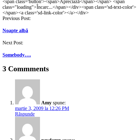
<span class='button'><span>Apreciază</span></span> <span
class="loading">Încarc...</span></div><span class='sd-text-color'>
</span><a class='sd-link-color'></a></div>
Post
Previous Post:
navigation
Noapte albă
Next Post:
Somebody….
3 Commments
Amy
spune:
martie 3, 2009 la 12:26 PM
Răspunde