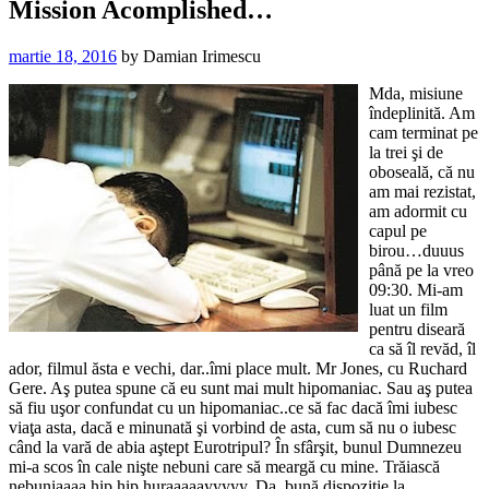
Mission Acomplished…
martie 18, 2016
by
Damian Irimescu
Mda, misiune
îndeplinită. Am
cam terminat pe
la trei şi de
oboseală, că nu
am mai rezistat,
am adormit cu
capul pe
birou…duuus
până pe la vreo
09:30. Mi-am
luat un film
pentru diseară
ca să îl revăd, îl
ador, filmul ăsta e vechi, dar..îmi place mult. Mr Jones, cu Ruchard
Gere. Aş putea spune că eu sunt mai mult hipomaniac. Sau aş putea
să fiu uşor confundat cu un hipomaniac..ce să fac dacă îmi iubesc
viaţa asta, dacă e minunată şi vorbind de asta, cum să nu o iubesc
când la vară de abia aştept Eurotripul? În sfârşit, bunul Dumnezeu
mi-a scos în cale nişte nebuni care să meargă cu mine. Trăiască
nebuniaaaa hip hip huraaaaayyyyy. Da, bună dispoziţie la