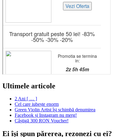
Ultimele articole
2 Ani [ … ]
Cel care iubește enorm
Green Violin Artist își schimbă denumirea
Facebook și Instagram nu merg!
Câștigă 300 RON Voucher!
Ei își spun părerea, rezonezi cu ei?