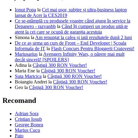
Ionut Popa
la
Cel mai ușor, subțire și ultra-business laptop
lansat de Acer la CES2019
Ce se-ntâmplă cu produsele voastre când ajung în service la
Depanero - razvanbb
la
Când îți cumperi un produs uită-te
atent la cei care se ocupă de garanția acestuia
Simona
la
Am renunțat la cafea și iată rezultatele după 2 luni
De ce aș urma un curs de Front – End Developer | Școala
Informala de IT
la
Flash Concurs Pentru Bloggerii Craioveni!
Mariusarius
la
Avengers Infinity Wars, o părere mai mult
decât sinceră! [SPOILERS]
Adina
la
Câștigă 300 RON Voucher!
Maria Ene
la
Câștigă 300 RON Voucher!
Suta Maricica
la
Câștigă 300 RON Voucher!
Boiangiu Andrei
la
Câștigă 300 RON Voucher!
Geo
la
Câștigă 300 RON Voucher!
Recomand
Adrian Sora
Cristian Iosub
George Bonea
Marius Cucu
Pato