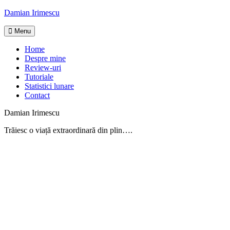
Skip
Damian Irimescu
to
content
Menu
Home
Despre mine
Review-uri
Tutoriale
Statistici lunare
Contact
Damian Irimescu
Trăiesc o viață extraordinară din plin….