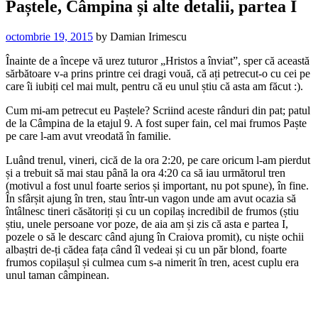
Paștele, Câmpina și alte detalii, partea I
octombrie 19, 2015
by
Damian Irimescu
Înainte de a începe vă urez tuturor „Hristos a înviat”, sper că această
sărbătoare v-a prins printre cei dragi vouă, că ați petrecut-o cu cei pe
care îi iubiți cel mai mult, pentru că eu unul știu că asta am făcut :).
Cum mi-am petrecut eu Paștele? Scriind aceste rânduri din pat; patul
de la Câmpina de la etajul 9. A fost super fain, cel mai frumos Paște
pe care l-am avut vreodată în familie.
Luând trenul, vineri, cică de la ora 2:20, pe care oricum l-am pierdut
și a trebuit să mai stau până la ora 4:20 ca să iau următorul tren
(motivul a fost unul foarte serios și important, nu pot spune), în fine.
În sfârșit ajung în tren, stau într-un vagon unde am avut ocazia să
întâlnesc tineri căsătoriți și cu un copilaș incredibil de frumos (știu
știu, unele persoane vor poze, de aia am și zis că asta e partea I,
pozele o să le descarc când ajung în Craiova promit), cu niște ochii
albaștri de-ți cădea fața când îl vedeai și cu un păr blond, foarte
frumos copilașul și culmea cum s-a nimerit în tren, acest cuplu era
unul taman câmpinean.