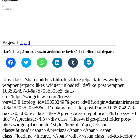
Facebook(Se
Twitter(Se
deschide
LinkedIn(Se
Tumblr(Se
deschide
deschide
deschide
într-
deschide
deschide
într-
Încarc...
într-
într-
o
într-
într-
o
o
o
fereastră
o
o
fereastră
fereastră
fereastră
nouă)
fereastră
fereastră
nouă)
nouă)
nouă)
nouă)
nouă)
Pages:
1
2
3
4
Dacă ți s-a părut interesant articolul, te invit să-l distribui mai departe:
Dă
Dă
Dă
Dă
Dă
Dă
clic
clic
clic
clic
clic
clic
pentru
pentru
pentru
pentru
pentru
pentru
a
a
partajare
a
a
partajare
partaja
partaja
pe
partaja
partaja
pe
<div class='sharedaddy sd-block sd-like jetpack-likes-widget-
pe
pe
WhatsApp(Se
pe
pe
Telegram(Se
wrapper jetpack-likes-widget-unloaded' id='like-post-wrapper-
Facebook(Se
Twitter(Se
deschide
LinkedIn(Se
Tumblr(Se
deschide
deschide
deschide
într-
deschide
deschide
într-
103532497-8-6a757035b03e5' data-
într-
într-
o
într-
într-
o
src='https://widgets.wp.com/likes/?
o
o
fereastră
o
o
fereastră
ver=13.8.1#blog_id=103532497&post_id=8&origin=damianirimescu
fereastră
fereastră
nouă)
fereastră
fereastră
nouă)
nouă)
nouă)
nouă)
nouă)
8-6a757035b03e5&n=1' data-name='like-post-frame-103532497-8-
6a757035b03e5' data-title='Apreciază sau republică'><h3 class="sd-
title">Apreciază:</h3><div class='likes-widget-placeholder post-
likes-widget-placeholder' style='height: 55px;'><span
class='button'><span>Apreciază</span></span> <span
class="loading">Încarc...</span></div><span class='sd-text-color'>