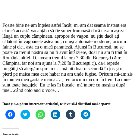
Foarte bine ne-am înțeles astfel încât, mi-am dat seama instant era
clar că această vacanță o să fie super frumoasă dacă ne-am așezat
lângă un cuplu câmpinean, apropos de vagon, nu ştiu dacă aţi
călătorit în vagoanele astea noi, cu uşi automate moderne, oricum
faine şi ele.. asta ca o mică paranteză. Ajunşi în Bucureşti, nu se
poate ca trenul nostru să nu fi avut întârziere, doar nu am fi trăit în
România altfel :D, aveam trenul la ora 7:30 din Bucureşti către
Câmpina, iar noi am ajuns la 7:20 în Bucureşti :)), da-i repede
pregătiţi să alergăm spre tren…mă uit doar o secundă în jos şi o
pierd pe maica mea care habar nu am unde fugise. Oricum mi-am zis
în mintea mea „asta e mama…”, eu oricum mă urc în tren. La mine
sunt toate bagajele. Eu te las în bucale, mă întorc cu maşina după
tine…când colo aud o voce…
Dacă ți s-a părut interesant articolul, te invit să-l distribui mai departe:
Dă
Dă
Dă
Dă
Dă
Dă
clic
clic
clic
clic
clic
clic
pentru
pentru
pentru
pentru
pentru
pentru
a
a
partajare
a
a
partajare
partaja
partaja
pe
partaja
partaja
pe
pe
pe
WhatsApp(Se
pe
pe
Telegram(Se
Apreciază: