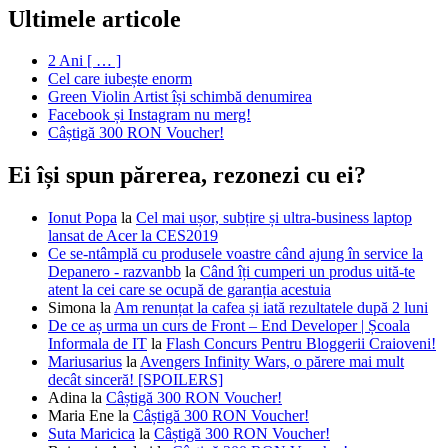
Ultimele articole
2 Ani [ … ]
Cel care iubește enorm
Green Violin Artist își schimbă denumirea
Facebook și Instagram nu merg!
Câștigă 300 RON Voucher!
Ei își spun părerea, rezonezi cu ei?
Ionut Popa
la
Cel mai ușor, subțire și ultra-business laptop
lansat de Acer la CES2019
Ce se-ntâmplă cu produsele voastre când ajung în service la
Depanero - razvanbb
la
Când îți cumperi un produs uită-te
atent la cei care se ocupă de garanția acestuia
Simona
la
Am renunțat la cafea și iată rezultatele după 2 luni
De ce aș urma un curs de Front – End Developer | Școala
Informala de IT
la
Flash Concurs Pentru Bloggerii Craioveni!
Mariusarius
la
Avengers Infinity Wars, o părere mai mult
decât sinceră! [SPOILERS]
Adina
la
Câștigă 300 RON Voucher!
Maria Ene
la
Câștigă 300 RON Voucher!
Suta Maricica
la
Câștigă 300 RON Voucher!