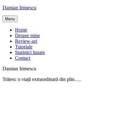
Skip
Damian Irimescu
to
content
Menu
Home
Despre mine
Review-uri
Tutoriale
Statistici lunare
Contact
Damian Irimescu
Trăiesc o viață extraordinară din plin….