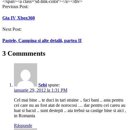
</span><a class='sd-link-color'></a></div>
Post
Previous Post:
navigation
Gta IV Xbox360
Next Post:
Pastele, Campina si alte detalii, partea II
3 Commments
Sebi
spune:
ianuarie 29, 2012 la 1:31 PM
Cel mai bine .. te duci in tari straine .. faci bani .. asta pentru
cei care nu au fost atat de norocosi … dar pentru cei careu au
luat si bacul .. sunt destepti .. aia trebui sa castige bine si aici ,
in Romania
Răspunde