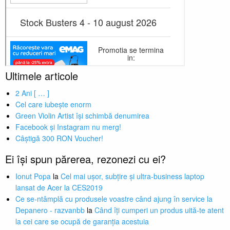
Ultimele articole
2 Ani [ … ]
Cel care iubește enorm
Green Violin Artist își schimbă denumirea
Facebook și Instagram nu merg!
Câștigă 300 RON Voucher!
Ei își spun părerea, rezonezi cu ei?
Ionut Popa
la
Cel mai ușor, subțire și ultra-business laptop
lansat de Acer la CES2019
Ce se-ntâmplă cu produsele voastre când ajung în service la
Depanero - razvanbb
la
Când îți cumperi un produs uită-te atent
la cei care se ocupă de garanția acestuia