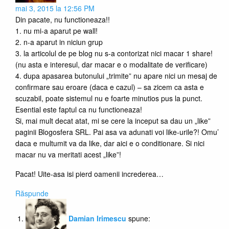
mai 3, 2015 la 12:56 PM
Din pacate, nu functioneaza!!
1. nu mi-a aparut pe wall!
2. n-a aparut in niciun grup
3. la articolul de pe blog nu s-a contorizat nici macar 1 share!
(nu asta e interesul, dar macar e o modalitate de verificare)
4. dupa apasarea butonului „trimite” nu apare nici un mesaj de
confirmare sau eroare (daca e cazul) – sa zicem ca asta e
scuzabil, poate sistemul nu e foarte minutios pus la punct.
Esential este faptul ca nu functioneaza!
Si, mai mult decat atat, mi se cere la inceput sa dau un „like”
paginii Blogosfera SRL. Pai asa va adunati voi like-urile?! Omu’
daca e multumit va da like, dar aici e o conditionare. Si nici
macar nu va meritati acest „like”!
Pacat! Uite-asa isi pierd oamenii increderea…
Răspunde
Damian Irimescu
spune: