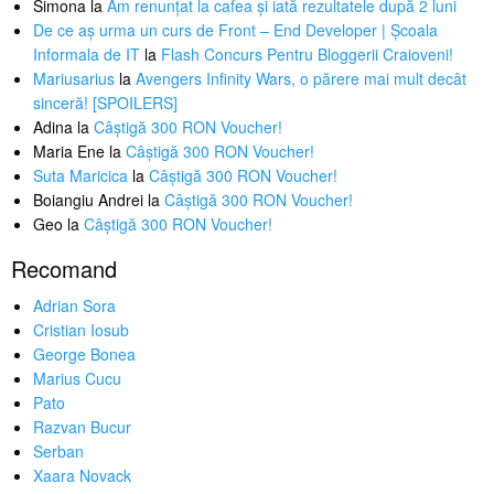
Simona
la
Am renunțat la cafea și iată rezultatele după 2 luni
De ce aș urma un curs de Front – End Developer | Școala
Informala de IT
la
Flash Concurs Pentru Bloggerii Craioveni!
Mariusarius
la
Avengers Infinity Wars, o părere mai mult decât
sinceră! [SPOILERS]
Adina
la
Câștigă 300 RON Voucher!
Maria Ene
la
Câștigă 300 RON Voucher!
Suta Maricica
la
Câștigă 300 RON Voucher!
Boiangiu Andrei
la
Câștigă 300 RON Voucher!
Geo
la
Câștigă 300 RON Voucher!
Recomand
Adrian Sora
Cristian Iosub
George Bonea
Marius Cucu
Pato
Razvan Bucur
Serban
Xaara Novack