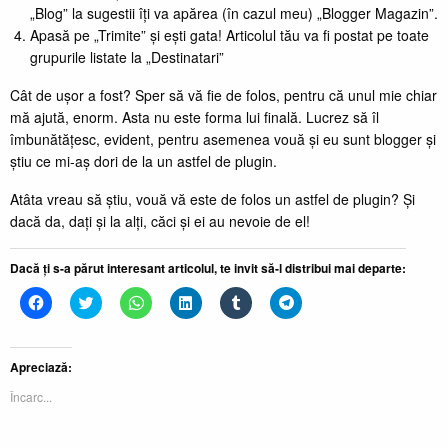
„Blog” la sugestii îți va apărea (în cazul meu) „Blogger Magazin”.
Apasă pe „Trimite” și ești gata! Articolul tău va fi postat pe toate
grupurile listate la „Destinatari”
Cât de ușor a fost? Sper să vă fie de folos, pentru că unul mie chiar
mă ajută, enorm. Asta nu este forma lui finală. Lucrez să îl
îmbunătățesc, evident, pentru asemenea vouă și eu sunt blogger și
știu ce mi-aș dori de la un astfel de plugin.
Atâta vreau să știu, vouă vă este de folos un astfel de plugin? Și
dacă da, dați și la alți, căci și ei au nevoie de el!
Dacă ți s-a părut interesant articolul, te invit să-l distribui mai departe:
Dă
Dă
Dă
Dă
Dă
Dă
clic
clic
clic
clic
clic
clic
pentru
pentru
pentru
pentru
pentru
pentru
a
a
partajare
a
a
partajare
partaja
partaja
pe
partaja
partaja
pe
pe
pe
WhatsApp(Se
pe
pe
Telegram(Se
Apreciază:
Facebook(Se
Twitter(Se
deschide
LinkedIn(Se
Tumblr(Se
deschide
deschide
deschide
într-
deschide
deschide
într-
Încarc...
într-
într-
o
într-
într-
o
o
o
fereastră
o
o
fereastră
fereastră
fereastră
nouă)
fereastră
fereastră
nouă)
nouă)
nouă)
nouă)
nouă)