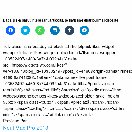
Dacă ți s-a părut interesant articolul, te invit să-l distribui mai departe:
Dă
Dă
Dă
Dă
Dă
Dă
clic
clic
clic
clic
clic
clic
pentru
pentru
pentru
pentru
pentru
pentru
a
a
partajare
a
a
partajare
partaja
partaja
pe
partaja
partaja
pe
<div class='sharedaddy sd-block sd-like jetpack-likes-widget-
pe
pe
WhatsApp(Se
pe
pe
Telegram(Se
wrapper jetpack-likes-widget-unloaded' id='like-post-wrapper-
Facebook(Se
Twitter(Se
deschide
LinkedIn(Se
Tumblr(Se
deschide
deschide
deschide
într-
deschide
deschide
într-
103532497-4460-6a744f092b4a6' data-
într-
într-
o
într-
într-
o
o
o
fereastră
o
o
fereastră
src='https://widgets.wp.com/likes/?
fereastră
fereastră
nouă)
fereastră
fereastră
nouă)
ver=13.8.1#blog_id=103532497&post_id=4460&origin=damianirimes
nouă)
nouă)
nouă)
nouă)
4460-6a744f092b4a6&n=1' data-name='like-post-frame-
103532497-4460-6a744f092b4a6' data-title='Apreciază sau
republică'><h3 class="sd-title">Apreciază:</h3><div class='likes-
widget-placeholder post-likes-widget-placeholder' style='height:
55px;'><span class='button'><span>Apreciază</span></span>
<span class="loading">Încarc...</span></div><span class='sd-text-
color'></span><a class='sd-link-color'></a></div>
Post
Previous Post:
Noul Mac Pro 2013
navigation