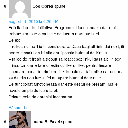
Cos Oprea
spune:
august 11, 2015 la 6:26 PM
Felicitari pentru initiativa. Programelul functioneaza dar mai
trebuie aranjate o multime de lucruri marunte la el.
De ex:
– refresh-ul nu il ia in considerare. Daca bagi alt link, dai next, iti
apare mesajul de trimite dar lipseste butonul de trimite
– in loc de refresh a trebuit sa reaccesez linkul gasit aici in text
– incurca foarte tare chestia cu like-unlike. pentru fiecare
incercare noua de trimitere link trebuie sa dai unlike ca pe urma
sa dai din nou like altfel nu apare butonul de trimite
De functionat functioneaza dar este destul de presant. Mai e
nevoie un pic de lucru la el.
Oricum este de apreciat incercarea.
Răspunde
Ioana S. Pavel
spune: