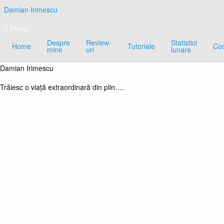
Skip
Damian Irimescu
to
content
Menu
Despre
Review-
Statistici
Home
Tutoriale
Con
mine
uri
lunare
Damian Irimescu
Trăiesc o viață extraordinară din plin….