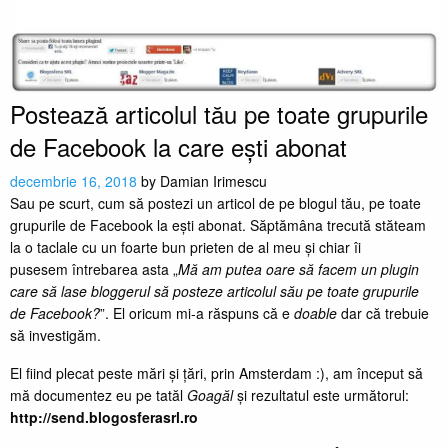
Postează articolul tău pe toate grupurile
de Facebook la care ești abonat
decembrie 16, 2018
by
Damian Irimescu
Sau pe scurt, cum să postezi un articol de pe blogul tău, pe toate
grupurile de Facebook la ești abonat. Săptămâna trecută stăteam
la o taclale cu un foarte bun prieten de al meu și chiar îi
pusesem întrebarea asta „
Mă am putea oare să facem un plugin
care să lase bloggerul să posteze articolul său pe toate grupurile
de Facebook?
”. El oricum mi-a răspuns că e
doable
dar că trebuie
să investigăm.
El fiind plecat peste mări și țări, prin Amsterdam :), am început să
mă documentez eu pe tatăl
Goagăl
și rezultatul este următorul:
http://send.blogosferasrl.ro