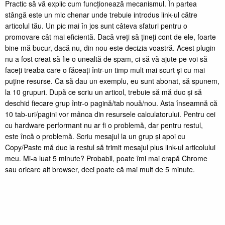
Practic să vă explic cum funcționează mecanismul. În partea
stângă este un mic chenar unde trebuie introdus link-ul către
articolul tău. Un pic mai în jos sunt câteva sfaturi pentru o
promovare cât mai eficientă. Dacă vreți să țineți cont de ele, foarte
bine mă bucur, dacă nu, din nou este decizia voastră. Acest plugin
nu a fost creat să fie o unealtă de spam, ci să vă ajute pe voi să
faceți treaba care o făceați într-un timp mult mai scurt și cu mai
puține resurse. Ca să dau un exemplu, eu sunt abonat, să spunem,
la 10 grupuri. După ce scriu un articol, trebuie să mă duc și să
deschid fiecare grup într-o pagină/tab nouă/nou. Asta înseamnă că
10 tab-uri/pagini vor mânca din resursele calculatorului. Pentru cei
cu hardware performant nu ar fi o problemă, dar pentru restul,
este încă o problemă. Scriu mesajul la un grup și apoi cu
Copy/Paste mă duc la restul să trimit mesajul plus link-ul articolului
meu. Mi-a luat 5 minute? Probabil, poate îmi mai crapă Chrome
sau oricare alt browser, deci poate că mai mult de 5 minute.