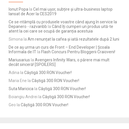
Ionut Popa
la
Cel mai ușor, subțire și ultra-business laptop
lansat de Acer la CES2019
Ce se-ntâmplă cu produsele voastre când ajung în service la
Depanero - razvanbb
la
Când îți cumperi un produs uită-te
atent la cei care se ocupă de garanția acestuia
Simona
la
Am renunțat la cafea și iată rezultatele după 2 luni
De ce aș urma un curs de Front – End Developer | Școala
Informala de IT
la
Flash Concurs Pentru Bloggerii Craioveni!
Mariusarius
la
Avengers Infinity Wars, o părere mai mult
decât sinceră! [SPOILERS]
Adina
la
Câștigă 300 RON Voucher!
Maria Ene
la
Câștigă 300 RON Voucher!
Suta Maricica
la
Câștigă 300 RON Voucher!
Boiangiu Andrei
la
Câștigă 300 RON Voucher!
Geo
la
Câștigă 300 RON Voucher!