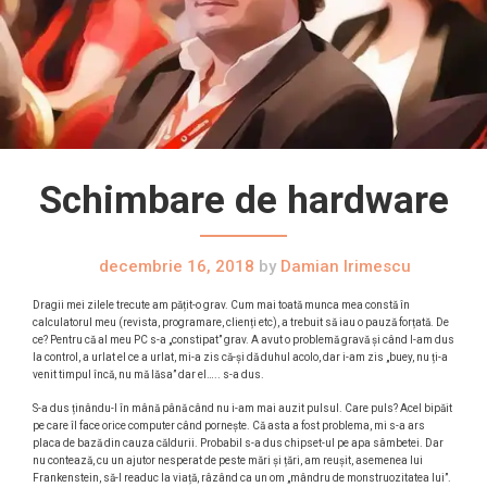
Schimbare de hardware
decembrie 16, 2018
by
Damian Irimescu
Dragii mei zilele trecute am pățit-o grav. Cum mai toată munca mea constă în
calculatorul meu (revista, programare, clienți etc), a trebuit să iau o pauză forțată. De
ce? Pentru că al meu PC s-a „constipat” grav. A avut o problemă gravă și când l-am dus
la control, a urlat el ce a urlat, mi-a zis că-și dă duhul acolo, dar i-am zis „buey, nu ți-a
venit timpul încă, nu mă lăsa” dar el….. s-a dus.
S-a dus ținându-l în mână până când nu i-am mai auzit pulsul. Care puls? Acel bipăit
pe care îl face orice computer când pornește. Că asta a fost problema, mi s-a ars
placa de bază din cauza căldurii. Probabil s-a dus chipset-ul pe apa sâmbetei. Dar
nu contează, cu un ajutor nesperat de peste mări și țări, am reușit, asemenea lui
Frankenstein, să-l readuc la viață, râzând ca un om „mândru de monstruozitatea lui”.