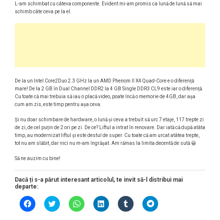
L-am schimbat cu câteva componente. Evident mi-am promis ca lună de lună să mai
schimb câte ceva pe la el.
De la un Intel Core2Duo 2.3 GHz la un AMD Phenom II X4 Quad-Core e o diferență
mare! De la 2 GB în Dual Channel DDR2 la 4 GB Single DDR3 CL9 este iar o diferență.
Cu toate că mai trebuia să iau o placă video, poate încă o memorie de 4GB, dar așa
cum am zis, este timp pentru așa ceva.
Și nu doar schimbare de hardware, o lună și ceva a trebuit să urc 7 etaje, 117 trepte zi
de zi, de cel puțin de 2 ori pe zi. De ce? Liftul a intrat în renovare. Dar iată că după atâta
timp, au modernizat liftul și este destul de super. Cu toate că am urcat atâtea trepte,
tot nu am slăbit, dar nici nu m-am îngrășat. Am rămas la limita decentă de sută 😀
Să ne auzim cu bine!
Dacă ți s-a părut interesant articolul, te invit să-l distribui mai
departe:
D
D
D
D
D
D
ă
ă
ă
ă
ă
ă
c
c
c
c
c
c