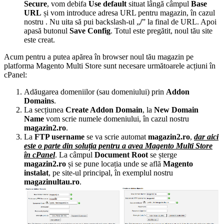
Secure
, vom debifa
Use default
situat lângă câmpul
Base
URL
și vom introduce adresa URL pentru magazin, în cazul
nostru
. Nu uita să pui backslash-ul „
/
” la final de URL. Apoi
apasă butonul
Save Config
. Totul este pregătit, noul tău site
este creat.
Acum pentru a putea apărea în browser noul tău magazin pe
platforma Magento Multi Store sunt necesare următoarele acțiuni în
cPanel:
Adăugarea domeniilor (sau domeniului) prin
Addon
Domains
.
La secțiunea
Create Addon Domain
, la
New Domain
Name
vom scrie numele domeniului, în cazul nostru
magazin2.ro
.
La
FTP username
se va scrie automat
magazin2.ro
,
dar aici
este o parte din soluția pentru a avea Magento Multi Store
în cPanel
. La câmpul
Document Root
se șterge
magazin2.ro
și se pune locația unde se află
Magento
instalat
, pe site-ul principal, în exemplul nostru
magazinultau.ro
.