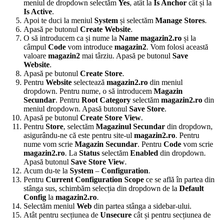
meniul de dropdown selectăm
Yes
, atât la
Is Anchor
cât și la
Is Active
.
Apoi te duci la meniul
System
și selectăm
Manage Stores
.
Apasă pe butonul
Create Website
.
O să introducem ca și nume la
Name
magazin2.ro
și la
câmpul
Code
vom introduce
magazin2
. Vom folosi această
valoare
magazin2
mai târziu. Apasă pe butonul
Save
Website
.
Apasă pe butonul
Create Store
.
Pentru
Website
selectează
magazin2.ro
din meniul
dropdown. Pentru nume, o să introducem
Magazin
Secundar
. Pentru
Root Category
selectăm
magazin2.ro
din
meniul dropdown. Apasă butonul
Save Store
.
Apasă pe butonul
Create Store View
.
Pentru
Store
, selectăm
Magazinul Secundar
din dropdown,
asigurându-ne că este pentru site-ul
magazin2.ro
. Pentru
nume vom scrie
Magazin Secundar
. Pentru
Code
vom scrie
magazin2.ro
. La
Status
selectăm
Enabled
din dropdown.
Apasă butonul
Save Store View
.
Acum du-te la
System
–
Configuration
.
Pentru
Current Configuration Scope
ce se află în partea din
stânga sus, schimbăm selecția din dropdown de la
Default
Config
la
magazin2.ro
.
Selectăm meniul
Web
din partea stânga a sidebar-ului.
Atât pentru secțiunea de
Unsecure
cât și pentru secțiunea de