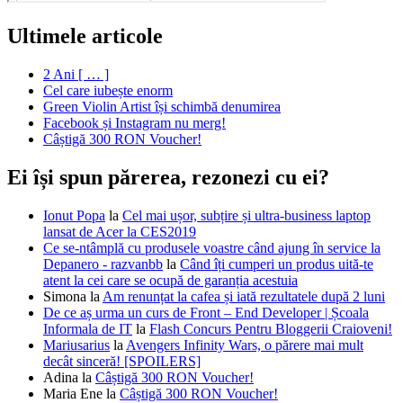
Ultimele articole
2 Ani [ … ]
Cel care iubește enorm
Green Violin Artist își schimbă denumirea
Facebook și Instagram nu merg!
Câștigă 300 RON Voucher!
Ei își spun părerea, rezonezi cu ei?
Ionut Popa
la
Cel mai ușor, subțire și ultra-business laptop
lansat de Acer la CES2019
Ce se-ntâmplă cu produsele voastre când ajung în service la
Depanero - razvanbb
la
Când îți cumperi un produs uită-te
atent la cei care se ocupă de garanția acestuia
Simona
la
Am renunțat la cafea și iată rezultatele după 2 luni
De ce aș urma un curs de Front – End Developer | Școala
Informala de IT
la
Flash Concurs Pentru Bloggerii Craioveni!
Mariusarius
la
Avengers Infinity Wars, o părere mai mult
decât sinceră! [SPOILERS]
Adina
la
Câștigă 300 RON Voucher!
Maria Ene
la
Câștigă 300 RON Voucher!