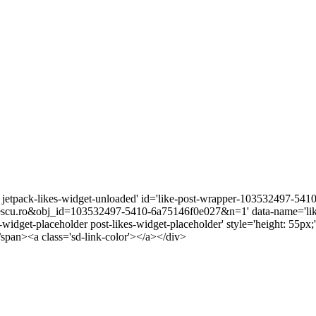
r jetpack-likes-widget-unloaded' id='like-post-wrapper-103532497-5410
cu.ro&obj_id=103532497-5410-6a75146f0e027&n=1' data-name='like-
s-widget-placeholder post-likes-widget-placeholder' style='height: 5
/span><a class='sd-link-color'></a></div>