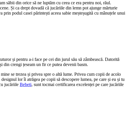
am săbii din orice să ne luptăm cu ceea ce era pentru noi, răul.
ncene. Și ca drept dovadă că jucăriile din lemn pot ajunge mărturie
eva prin podul casei părintești aceea sabie meșteșugită cu mânuțele unui
uturor și pentru a-i face pe cei din jurul său să zâmbească. Datorită
 și din crengi țeseam un fir ce putea devenii basm.
mine se trezea și privea spre o altă lume. Privea cum copii de acolo
i designul lor îi atrăgea pe copii să descopere lumea, pe care și eu și tu
cu jucăriile
Bebeti
, sunt tocmai certificarea excelenței pe care jucăriile