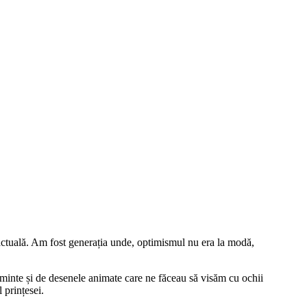
actuală. Am fost generația unde, optimismul nu era la modă,
minte și de desenele animate care ne făceau să visăm cu ochii
 prințesei.