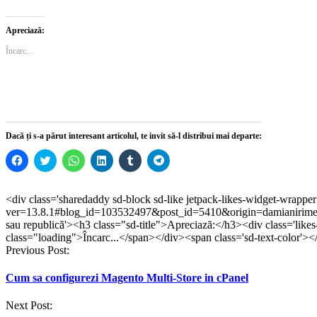
a
a
partajare
a
a
partajare
partaja
partaja
pe
partaja
partaja
pe
pe
pe
WhatsApp(Se
pe
pe
Telegram(Se
Apreciază:
Facebook(Se
Twitter(Se
deschide
LinkedIn(Se
Tumblr(Se
deschide
deschide
deschide
într-
deschide
deschide
într-
Încarc...
într-
într-
o
într-
într-
o
o
o
fereastră
o
o
fereastră
fereastră
fereastră
nouă)
fereastră
fereastră
nouă)
nouă)
nouă)
nouă)
nouă)
Dacă ți s-a părut interesant articolul, te invit să-l distribui mai departe:
Dă
Dă
Dă
Dă
Dă
Dă
clic
clic
clic
clic
clic
clic
pentru
pentru
pentru
pentru
pentru
pentru
a
a
partajare
a
a
partajare
partaja
partaja
pe
partaja
partaja
pe
<div class='sharedaddy sd-block sd-like jetpack-likes-widget-wrappe
pe
pe
WhatsApp(Se
pe
pe
Telegram(Se
ver=13.8.1#blog_id=103532497&post_id=5410&origin=damianirimes
Facebook(Se
Twitter(Se
deschide
LinkedIn(Se
Tumblr(Se
deschide
deschide
deschide
într-
deschide
deschide
într-
sau republică'><h3 class="sd-title">Apreciază:</h3><div class='like
într-
într-
o
într-
într-
o
class="loading">Încarc...</span></div><span class='sd-text-color'><
o
o
fereastră
o
o
fereastră
Post
Previous Post:
fereastră
fereastră
nouă)
fereastră
fereastră
nouă)
nouă)
nouă)
nouă)
nouă)
navigation
Cum sa configurezi Magento Multi-Store in cPanel
Next Post: