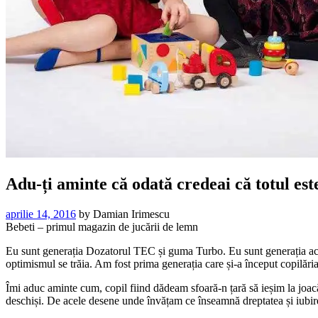
Adu-ți aminte că odată credeai că totul este
aprilie 14, 2016
by
Damian Irimescu
Bebeti – primul magazin de jucării de lemn
Eu sunt generația Dozatorul TEC și guma Turbo. Eu sunt generația acee
optimismul se trăia. Am fost prima generația care și-a început copilăria
Îmi aduc aminte cum, copil fiind dădeam sfoară-n țară să ieșim la joa
deschiși. De acele desene unde învățam ce înseamnă dreptatea și iubire