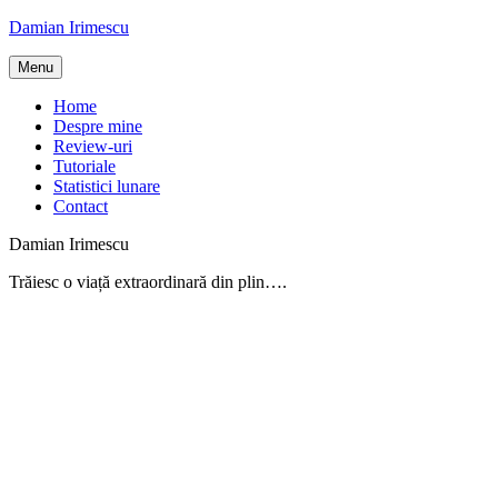
Skip
Damian Irimescu
to
content
Menu
Home
Despre mine
Review-uri
Tutoriale
Statistici lunare
Contact
Damian Irimescu
Trăiesc o viață extraordinară din plin….