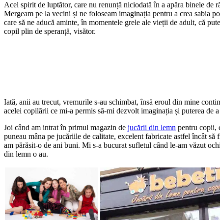
Acel spirit de luptător, care nu renunță niciodată în a apăra binele de
Mergeam pe la vecini și ne foloseam imaginația pentru a crea sabia potr
care să ne aducă aminte, în momentele grele ale vieții de adult, că put
copil plin de speranță, visător.
Iată, anii au trecut, vremurile s-au schimbat, însă eroul din mine conti
acelei copilării ce mi-a permis să-mi dezvolt imaginația și puterea de a
Joi când am intrat în primul magazin de
jucării din lemn
pentru copii, 
puneau mâna pe jucăriile de calitate, excelent fabricate astfel încât să f
am părăsit-o de ani buni. Mi s-a bucurat sufletul când le-am văzut ochi
din lemn o au.