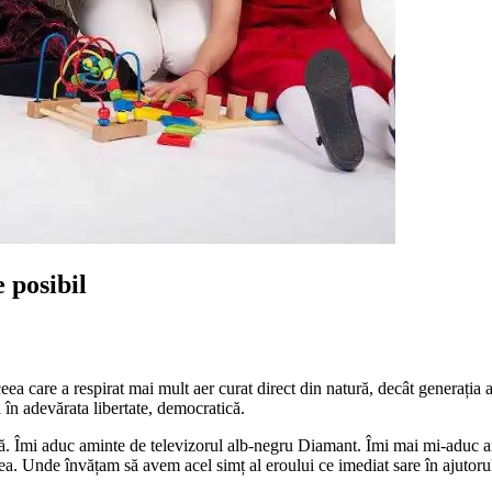
 posibil
a care a respirat mai mult aer curat direct din natură, decât generația 
 în adevărata libertate, democratică.
că. Îmi aduc aminte de televizorul alb-negru Diamant. Îmi mai mi-aduc a
a. Unde învățam să avem acel simț al eroului ce imediat sare în ajutorul