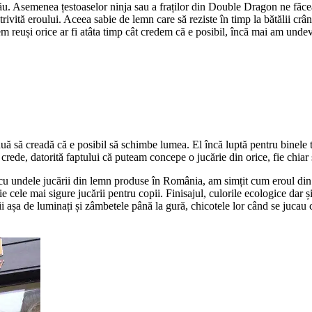
 rău. Asemenea țestoaselor ninja sau a fraților din Double Dragon ne făce
ivită eroului. Aceea sabie de lemn care să reziste în timp la bătălii crâ
em reuși orice ar fi atâta timp cât credem că e posibil, încă mai am und
nuă să creadă că e posibil să schimbe lumea. El încă luptă pentru binele t
 crede, datorită faptului că puteam concepe o jucărie din orice, fie chiar
cu undele jucării din lemn produse în România, am simțit cum eroul din 
ie cele mai sigure jucării pentru copii. Finisajul, culorile ecologice dar ș
i așa de luminați și zâmbetele până la gură, chicotele lor când se jucau 