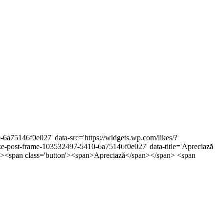
-6a75146f0e027' data-src='https://widgets.wp.com/likes/?
post-frame-103532497-5410-6a75146f0e027' data-title='Apreciază
5px;'><span class='button'><span>Apreciază</span></span> <span