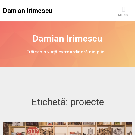
Skip
Damian Irimescu
to
MENU
content
Damian Irimescu
Trăiesc o viață extraordinară din plin….
Etichetă:
proiecte