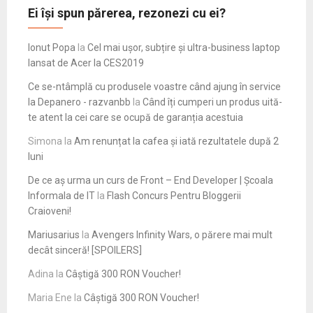
Ei își spun părerea, rezonezi cu ei?
Ionut Popa
la
Cel mai ușor, subțire și ultra-business laptop
lansat de Acer la CES2019
Ce se-ntâmplă cu produsele voastre când ajung în service
la Depanero - razvanbb
la
Când îți cumperi un produs uită-
te atent la cei care se ocupă de garanția acestuia
Simona
la
Am renunțat la cafea și iată rezultatele după 2
luni
De ce aș urma un curs de Front – End Developer | Școala
Informala de IT
la
Flash Concurs Pentru Bloggerii
Craioveni!
Mariusarius
la
Avengers Infinity Wars, o părere mai mult
decât sinceră! [SPOILERS]
Adina
la
Câștigă 300 RON Voucher!
Maria Ene
la
Câștigă 300 RON Voucher!