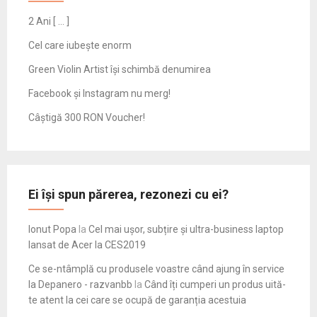
2 Ani [ … ]
Cel care iubește enorm
Green Violin Artist își schimbă denumirea
Facebook și Instagram nu merg!
Câștigă 300 RON Voucher!
Ei își spun părerea, rezonezi cu ei?
Ionut Popa
la
Cel mai ușor, subțire și ultra-business laptop
lansat de Acer la CES2019
Ce se-ntâmplă cu produsele voastre când ajung în service
la Depanero - razvanbb
la
Când îți cumperi un produs uită-
te atent la cei care se ocupă de garanția acestuia