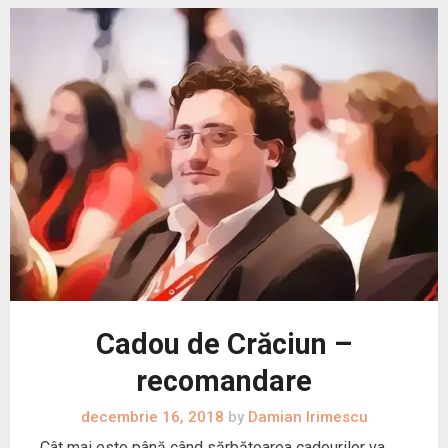
Cadou de Crăciun –
recomandare
decembrie 16, 2018
by
Damian Irimescu
Cât mai este până când sărbătoarea cadourilor va