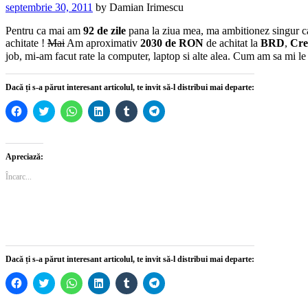
septembrie 30, 2011
by
Damian Irimescu
Pentru ca mai am
92 de zile
pana la ziua mea, ma ambitionez singur c
achitate !
Mai
Am aproximativ
2030 de RON
de achitat la
BRD
,
Cre
job, mi-am facut rate la computer, laptop si alte alea. Cum am sa mi 
Dacă ți s-a părut interesant articolul, te invit să-l distribui mai departe:
Dă
Dă
Dă
Dă
Dă
Dă
clic
clic
clic
clic
clic
clic
pentru
pentru
pentru
pentru
pentru
pentru
a
a
partajare
a
a
partajare
partaja
partaja
pe
partaja
partaja
pe
pe
pe
WhatsApp(Se
pe
pe
Telegram(Se
Apreciază:
Facebook(Se
Twitter(Se
deschide
LinkedIn(Se
Tumblr(Se
deschide
deschide
deschide
într-
deschide
deschide
într-
Încarc...
într-
într-
o
într-
într-
o
o
o
fereastră
o
o
fereastră
fereastră
fereastră
nouă)
fereastră
fereastră
nouă)
nouă)
nouă)
nouă)
nouă)
Dacă ți s-a părut interesant articolul, te invit să-l distribui mai departe:
Dă
Dă
Dă
Dă
Dă
Dă
clic
clic
clic
clic
clic
clic
pentru
pentru
pentru
pentru
pentru
pentru
a
a
partajare
a
a
partajare