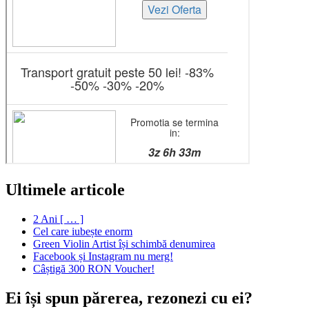
Ultimele articole
2 Ani [ … ]
Cel care iubește enorm
Green Violin Artist își schimbă denumirea
Facebook și Instagram nu merg!
Câștigă 300 RON Voucher!
Ei își spun părerea, rezonezi cu ei?