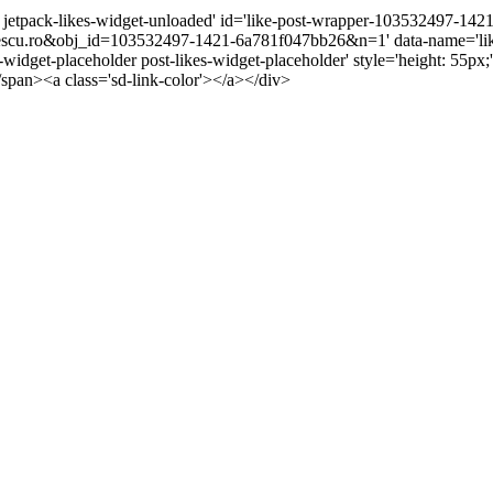
r jetpack-likes-widget-unloaded' id='like-post-wrapper-103532497-1421
cu.ro&obj_id=103532497-1421-6a781f047bb26&n=1' data-name='like-
s-widget-placeholder post-likes-widget-placeholder' style='height: 5
/span><a class='sd-link-color'></a></div>