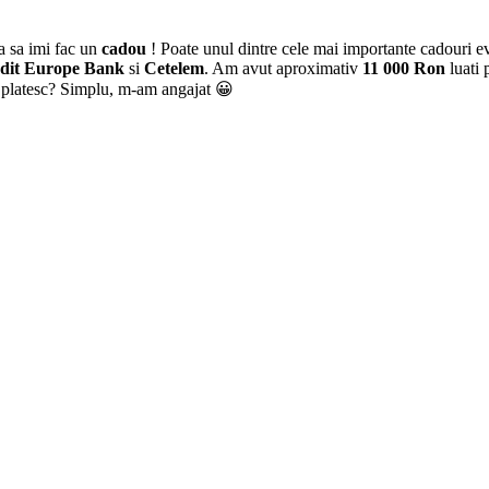
a sa imi fac un
cadou
! Poate unul dintre cele mai importante cadouri ev
dit Europe Bank
si
Cetelem
. Am avut aproximativ
11 000 Ron
luati 
le platesc? Simplu, m-am angajat 😀