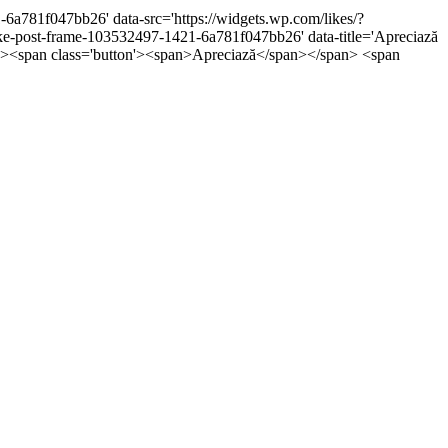
-6a781f047bb26' data-src='https://widgets.wp.com/likes/?
post-frame-103532497-1421-6a781f047bb26' data-title='Apreciază
5px;'><span class='button'><span>Apreciază</span></span> <span