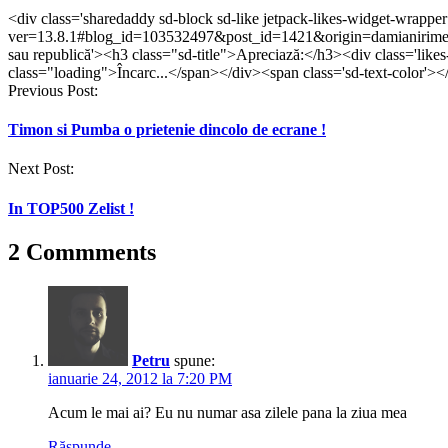
partaja
partaja
pe
partaja
partaja
pe
<div class='sharedaddy sd-block sd-like jetpack-likes-widget-wrappe
pe
pe
WhatsApp(Se
pe
pe
Telegram(Se
ver=13.8.1#blog_id=103532497&post_id=1421&origin=damianirimes
Facebook(Se
Twitter(Se
deschide
LinkedIn(Se
Tumblr(Se
deschide
deschide
deschide
într-
deschide
deschide
într-
sau republică'><h3 class="sd-title">Apreciază:</h3><div class='like
într-
într-
o
într-
într-
o
class="loading">Încarc...</span></div><span class='sd-text-color'><
o
o
fereastră
o
o
fereastră
Post
Previous Post:
fereastră
fereastră
nouă)
fereastră
fereastră
nouă)
nouă)
nouă)
nouă)
nouă)
navigation
Timon si Pumba o prietenie dincolo de ecrane !
Next Post:
In TOP500 Zelist !
2 Commments
Petru
spune:
ianuarie 24, 2012 la 7:20 PM
Acum le mai ai? Eu nu numar asa zilele pana la ziua mea
Răspunde