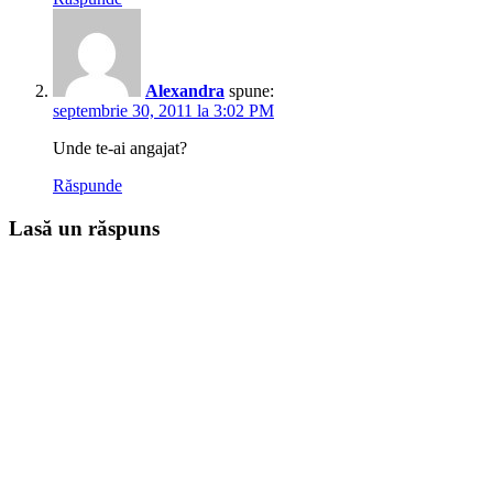
Alexandra
spune:
septembrie 30, 2011 la 3:02 PM
Unde te-ai angajat?
Răspunde
Lasă un răspuns