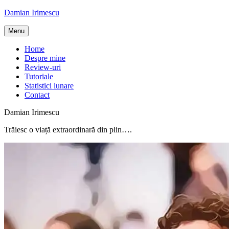
Skip
Damian Irimescu
to
content
Menu
Home
Despre mine
Review-uri
Tutoriale
Statistici lunare
Contact
Damian Irimescu
Trăiesc o viață extraordinară din plin….