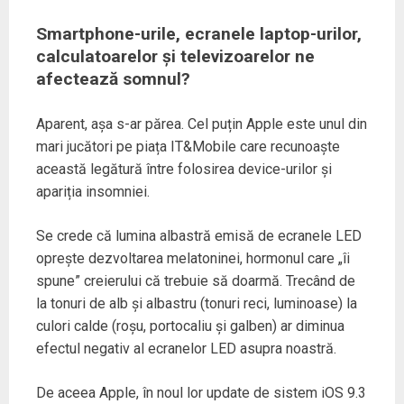
Smartphone-urile, ecranele laptop-urilor,
calculatoarelor și televizoarelor ne
afectează somnul?
Aparent, așa s-ar părea. Cel puțin Apple este unul din
mari jucători pe piața IT&Mobile care recunoaște
această legătură între folosirea device-urilor și
apariția insomniei.
Se crede că lumina albastră emisă de ecranele LED
oprește dezvoltarea melatoninei, hormonul care „îi
spune” creierului că trebuie să doarmă. Trecând de
la tonuri de alb și albastru (tonuri reci, luminoase) la
culori calde (roșu, portocaliu și galben) ar diminua
efectul negativ al ecranelor LED asupra noastră.
De aceea Apple, în noul lor update de sistem iOS 9.3