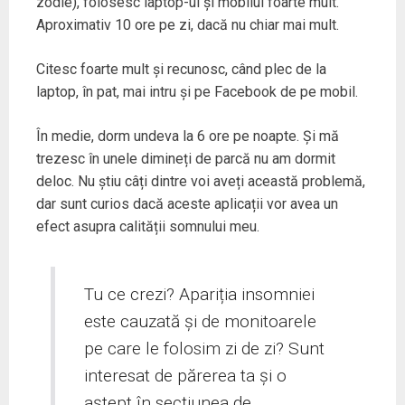
zodie), folosesc laptop-ul și mobilul foarte mult.
Aproximativ 10 ore pe zi, dacă nu chiar mai mult.
Citesc foarte mult și recunosc, când plec de la
laptop, în pat, mai intru și pe Facebook de pe mobil.
În medie, dorm undeva la 6 ore pe noapte. Și mă
trezesc în unele dimineți de parcă nu am dormit
deloc. Nu știu câți dintre voi aveți această problemă,
dar sunt curios dacă aceste aplicații vor avea un
efect asupra calității somnului meu.
Tu ce crezi? Apariția insomniei
este cauzată și de monitoarele
pe care le folosim zi de zi? Sunt
interesat de părerea ta și o
aștept în secțiunea de