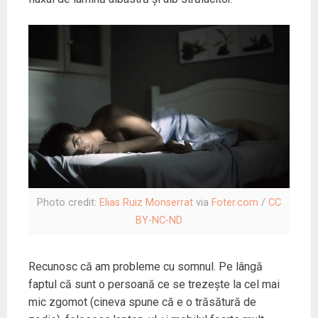
Photo credit:
Elias Ruiz Monserrat
via
Foter.com
/
CC
BY-NC-ND
Recunosc că am probleme cu somnul. Pe lângă
faptul că sunt o persoană ce se trezește la cel mai
mic zgomot (cineva spune că e o trăsătură de