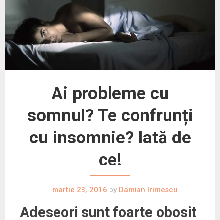
Ai probleme cu
somnul? Te confrunți
cu insomnie? Iată de
ce!
martie 23, 2016
by
Damian Irimescu
Adeseori sunt foarte obosit