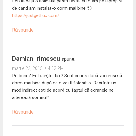
Exista deja o aplicatie pentru asta, eu o am pe laptop si
de cand am instalat-o dorm mai bine 🙂
https://justgetflux.com/
Răspunde
Damian Irimescu
spune:
martie 23, 2016 la 4:22 PM
Pe bune? Folosești f.lux? Sunt curios dacă voi reuși să
dorm mai bine după ce o voi fi folosit-o. Deci într-un
mod indirect ești de acord cu faptul că ecranele ne
alterează somnul?
Răspunde