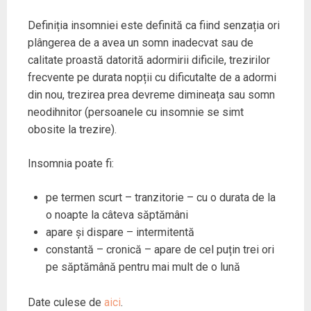
Definiția insomniei este definită ca fiind senzația ori
plângerea de a avea un somn inadecvat sau de
calitate proastă datorită adormirii dificile, trezirilor
frecvente pe durata nopții cu dificutalte de a adormi
din nou, trezirea prea devreme dimineața sau somn
neodihnitor (persoanele cu insomnie se simt
obosite la trezire).
Insomnia poate fi:
pe termen scurt – tranzitorie – cu o durata de la
o noapte la câteva săptămâni
apare și dispare – intermitentă
constantă – cronică – apare de cel puțin trei ori
pe săptămână pentru mai mult de o lună
Date culese de
aici
.