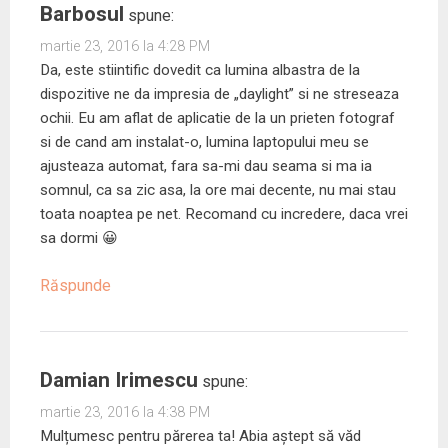
Barbosul
spune:
martie 23, 2016 la 4:28 PM
Da, este stiintific dovedit ca lumina albastra de la
dispozitive ne da impresia de „daylight” si ne streseaza
ochii. Eu am aflat de aplicatie de la un prieten fotograf
si de cand am instalat-o, lumina laptopului meu se
ajusteaza automat, fara sa-mi dau seama si ma ia
somnul, ca sa zic asa, la ore mai decente, nu mai stau
toata noaptea pe net. Recomand cu incredere, daca vrei
sa dormi 😀
Răspunde
Damian Irimescu
spune:
martie 23, 2016 la 4:38 PM
Mulțumesc pentru părerea ta! Abia aștept să văd