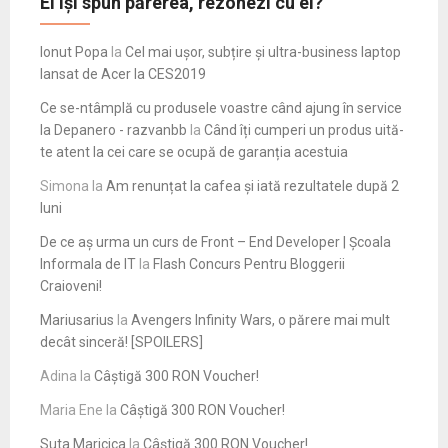
Ei își spun părerea, rezonezi cu ei?
Ionut Popa
la
Cel mai ușor, subțire și ultra-business laptop
lansat de Acer la CES2019
Ce se-ntâmplă cu produsele voastre când ajung în service
la Depanero - razvanbb
la
Când îți cumperi un produs uită-
te atent la cei care se ocupă de garanția acestuia
Simona
la
Am renunțat la cafea și iată rezultatele după 2
luni
De ce aș urma un curs de Front – End Developer | Școala
Informala de IT
la
Flash Concurs Pentru Bloggerii
Craioveni!
Mariusarius
la
Avengers Infinity Wars, o părere mai mult
decât sinceră! [SPOILERS]
Adina
la
Câștigă 300 RON Voucher!
Maria Ene
la
Câștigă 300 RON Voucher!
Suta Maricica
la
Câștigă 300 RON Voucher!