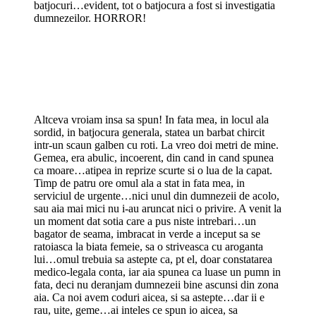
batjocuri…evident, tot o batjocura a fost si investigatia
dumnezeilor. HORROR!
Altceva vroiam insa sa spun! In fata mea, in locul ala
sordid, in batjocura generala, statea un barbat chircit
intr-un scaun galben cu roti. La vreo doi metri de mine.
Gemea, era abulic, incoerent, din cand in cand spunea
ca moare…atipea in reprize scurte si o lua de la capat.
Timp de patru ore omul ala a stat in fata mea, in
serviciul de urgente…nici unul din dumnezeii de acolo,
sau aia mai mici nu i-au aruncat nici o privire. A venit la
un moment dat sotia care a pus niste intrebari…un
bagator de seama, imbracat in verde a inceput sa se
ratoiasca la biata femeie, sa o striveasca cu aroganta
lui…omul trebuia sa astepte ca, pt el, doar constatarea
medico-legala conta, iar aia spunea ca luase un pumn in
fata, deci nu deranjam dumnezeii bine ascunsi din zona
aia. Ca noi avem coduri aicea, si sa astepte…dar ii e
rau, uite, geme…ai inteles ce spun io aicea, sa