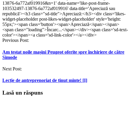
nouă)
nouă)
nouă)
nouă)
13876-6a772af019916&n=1' data-name='like-post-frame-
103532497-13876-6a772af019916' data-title='Apreciază sau
republică'><h3 class="sd-title">Apreciază:</h3><div class='likes-
widget-placeholder post-likes-widget-placeholder' style='height:
55px;'><span class='button'><span>Apreciază</span></span>
<span class="loading">Încarc...</span></div><span class='sd-text-
color'></span><a class='sd-link-color'></a></div>
Post
Previous Post:
navigation
Am testat noile mașini Peugeot oferite spre închiriere de către
Simode
Next Post:
Lecție de antreprenoriat de ținut minte! [I]
Lasă un răspuns