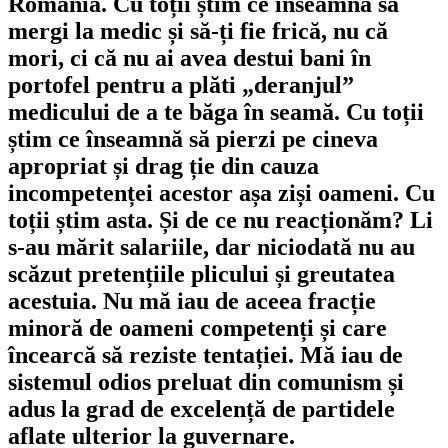
România. Cu toții știm ce înseamnă să
mergi la medic și să-ți fie frică, nu că
mori, ci că nu ai avea destui bani în
portofel pentru a plăti „deranjul”
medicului de a te băga în seamă. Cu toții
știm ce înseamnă să pierzi pe cineva
apropriat și drag ție din cauza
incompetenței acestor așa ziși oameni. Cu
toții știm asta. Și de ce nu reacționăm? Li
s-au mărit salariile, dar niciodată nu au
scăzut pretențiile plicului și greutatea
acestuia. Nu mă iau de aceea fracție
minoră de oameni competenți și care
încearcă să reziste tentației. Mă iau de
sistemul odios preluat din comunism și
adus la grad de excelență de partidele
aflate ulterior la guvernare.