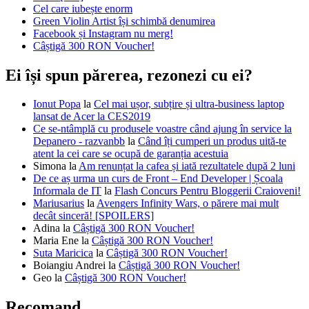
Cel care iubește enorm
Green Violin Artist își schimbă denumirea
Facebook și Instagram nu merg!
Câștigă 300 RON Voucher!
Ei își spun părerea, rezonezi cu ei?
Ionut Popa
la
Cel mai ușor, subțire și ultra-business laptop
lansat de Acer la CES2019
Ce se-ntâmplă cu produsele voastre când ajung în service la
Depanero - razvanbb
la
Când îți cumperi un produs uită-te
atent la cei care se ocupă de garanția acestuia
Simona
la
Am renunțat la cafea și iată rezultatele după 2 luni
De ce aș urma un curs de Front – End Developer | Școala
Informala de IT
la
Flash Concurs Pentru Bloggerii Craioveni!
Mariusarius
la
Avengers Infinity Wars, o părere mai mult
decât sinceră! [SPOILERS]
Adina
la
Câștigă 300 RON Voucher!
Maria Ene
la
Câștigă 300 RON Voucher!
Suta Maricica
la
Câștigă 300 RON Voucher!
Boiangiu Andrei
la
Câștigă 300 RON Voucher!
Geo
la
Câștigă 300 RON Voucher!
Recomand