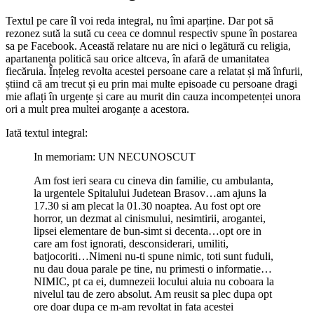
Textul pe care îl voi reda integral, nu îmi aparține. Dar pot să
rezonez sută la sută cu ceea ce domnul respectiv spune în postarea
sa pe Facebook. Această relatare nu are nici o legătură cu religia,
apartanența politică sau orice altceva, în afară de umanitatea
fiecăruia. Înțeleg revolta acestei persoane care a relatat și mă înfurii,
știind că am trecut și eu prin mai multe episoade cu persoane dragi
mie aflați în urgențe și care au murit din cauza incompetenței unora
ori a mult prea multei aroganțe a acestora.
Iată textul integral:
In memoriam: UN NECUNOSCUT
Am fost ieri seara cu cineva din familie, cu ambulanta,
la urgentele Spitalului Judetean Brasov…am ajuns la
17.30 si am plecat la 01.30 noaptea. Au fost opt ore
horror, un dezmat al cinismului, nesimtirii, arogantei,
lipsei elementare de bun-simt si decenta…opt ore in
care am fost ignorati, desconsiderari, umiliti,
batjocoriti…Nimeni nu-ti spune nimic, toti sunt fuduli,
nu dau doua parale pe tine, nu primesti o informatie…
NIMIC, pt ca ei, dumnezeii locului aluia nu coboara la
nivelul tau de zero absolut. Am reusit sa plec dupa opt
ore doar dupa ce m-am revoltat in fata acestei