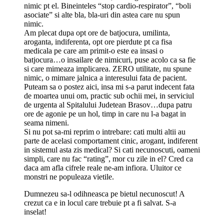
nimic pt el. Bineinteles “stop cardio-respirator”, “boli
asociate” si alte bla, bla-uri din astea care nu spun
nimic.
Am plecat dupa opt ore de batjocura, umilinta,
aroganta, indiferenta, opt ore pierdute pt ca fisa
medicala pe care am primit-o este ea insasi o
batjocura…o insailare de nimicuri, puse acolo ca sa fie
si care mimeaza implicarea. ZERO utilitate, nu spune
nimic, o mimare jalnica a interesului fata de pacient.
Puteam sa o postez aici, insa mi s-a parut indecent fata
de moartea unui om, practic sub ochii mei, in serviciul
de urgenta al Spitalului Judetean Brasov…dupa patru
ore de agonie pe un hol, timp in care nu l-a bagat in
seama nimeni.
Si nu pot sa-mi reprim o intrebare: cati multi altii au
parte de acelasi comportament cinic, arogant, indiferent
in sistemul asta zis medical? Si cati necunoscuti, oameni
simpli, care nu fac “rating”, mor cu zile in el? Cred ca
daca am afla cifrele reale ne-am infiora. Uluitor ce
monstri ne populeaza vietile.
Dumnezeu sa-l odihneasca pe bietul necunoscut! A
crezut ca e in locul care trebuie pt a fi salvat. S-a
inselat!