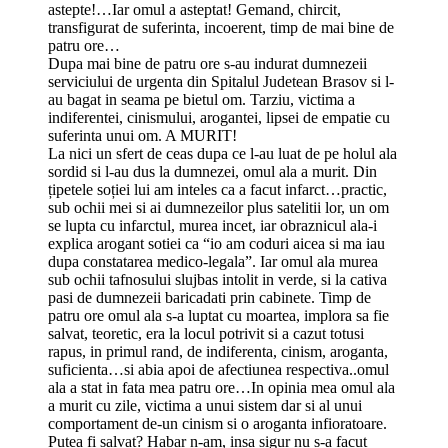
astepte!…Iar omul a asteptat! Gemand, chircit,
transfigurat de suferinta, incoerent, timp de mai bine de
patru ore…
Dupa mai bine de patru ore s-au indurat dumnezeii
serviciului de urgenta din Spitalul Judetean Brasov si l-
au bagat in seama pe bietul om. Tarziu, victima a
indiferentei, cinismului, arogantei, lipsei de empatie cu
suferinta unui om. A MURIT!
La nici un sfert de ceas dupa ce l-au luat de pe holul ala
sordid si l-au dus la dumnezei, omul ala a murit. Din
țipetele soției lui am inteles ca a facut infarct…practic,
sub ochii mei si ai dumnezeilor plus satelitii lor, un om
se lupta cu infarctul, murea incet, iar obraznicul ala-i
explica arogant sotiei ca “io am coduri aicea si ma iau
dupa constatarea medico-legala”. Iar omul ala murea
sub ochii tafnosului slujbas intolit in verde, si la cativa
pasi de dumnezeii baricadati prin cabinete. Timp de
patru ore omul ala s-a luptat cu moartea, implora sa fie
salvat, teoretic, era la locul potrivit si a cazut totusi
rapus, in primul rand, de indiferenta, cinism, aroganta,
suficienta…si abia apoi de afectiunea respectiva..omul
ala a stat in fata mea patru ore…In opinia mea omul ala
a murit cu zile, victima a unui sistem dar si al unui
comportament de-un cinism si o aroganta infioratoare.
Putea fi salvat? Habar n-am, insa sigur nu s-a facut