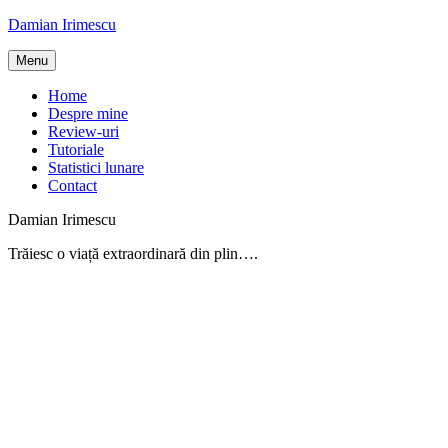
Skip
Damian Irimescu
to
content
Menu
Home
Despre mine
Review-uri
Tutoriale
Statistici lunare
Contact
Damian Irimescu
Trăiesc o viață extraordinară din plin….