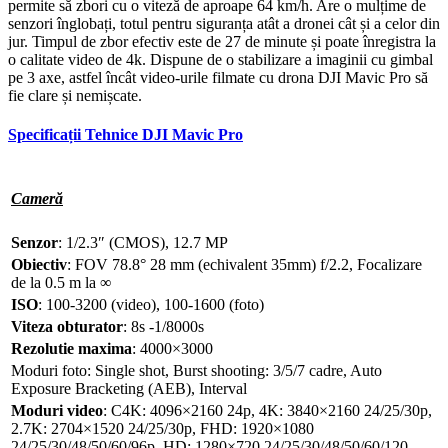
permite să zbori cu o viteză de aproape 64 km/h. Are o mulțime de
senzori înglobați, totul pentru siguranța atât a dronei cât și a celor din
jur. Timpul de zbor efectiv este de 27 de minute și poate înregistra la
o calitate video de 4k. Dispune de o stabilizare a imaginii cu gimbal
pe 3 axe, astfel încât video-urile filmate cu drona DJI Mavic Pro să
fie clare și nemișcate.
Specificații Tehnice DJI Mavic Pro
Cameră
Senzor
: 1/2.3″ (CMOS), 12.7 MP
Obiectiv
: FOV 78.8° 28 mm (echivalent 35mm) f/2.2, Focalizare
de la 0.5 m la ∞
ISO
: 100-3200 (video), 100-1600 (foto)
Viteza obturator
: 8s -1/8000s
Rezolutie maxima
: 4000×3000
Moduri foto: Single shot, Burst shooting: 3/5/7 cadre, Auto
Exposure Bracketing (AEB), Interval
Moduri video
: C4K: 4096×2160 24p, 4K: 3840×2160 24/25/30p,
2.7K: 2704×1520 24/25/30p, FHD: 1920×1080
24/25/30/48/50/60/96p, HD: 1280×720 24/25/30/48/50/60/120