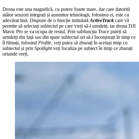
Drona este una magnifică, cu putere foarte mare, dar care datorită
atâtor senzori integrați și anumitor tehnologii, folosirea ei, este cu
adevărat lină. Dispune de o funcție intitulată
ActiveTrack
care vă
permite să selectați subiectul pe care vreți să-l urmăriți, iar drona DJI
Mavic Pro se va ocupa de restul. Prin subfuncția
Trace
puteți să
urmăriți din față sau din spate subiectul ori să-l înconjurați în timp ce
îl filmați, folosind
Profile
, veți putea să zburați în același timp cu
subiectul și prin
Spotlight
veți focaliza pe subiect în timp ce zburați
oriunde vreți.