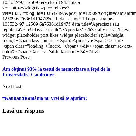
deschide
deschide
într-
deschide
deschide
într-
103532497-12509-6a76361d1947f' data-
într-
într-
o
într-
într-
o
src='https://widgets.wp.com/likes/?
o
o
fereastră
o
o
fereastră
ver=13.8.1#blog_id=103532497&post_id=12509&origin=damianiri
fereastră
fereastră
nouă)
fereastră
fereastră
nouă)
nouă)
nouă)
nouă)
nouă)
12509-6a76361d1947f&n=1' data-name='like-post-frame-
103532497-12509-6a76361d1947f' data-title='Apreciază sau
republică'><h3 class="sd-title">Apreciază:</h3><div class='likes-
widget-placeholder post-likes-widget-placeholder' style='height:
55px;'><span class='button'><span>Apreciază</span></span>
<span class="loading">Încarc...</span></div><span class='sd-text-
color'></span><a class='sd-link-color'></a></div>
Post
Previous Post:
navigation
Am obținut 93% la testul de memorizare a feței de la
Universitatea Cambridge
Next Post:
#KauflandRomânia nu vrei să te ajutăm?
Lasă un răspuns