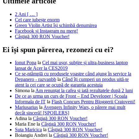
Ultimele articole
2 Ani [ … ]
Cel care iubește enorm
Green Violin Artist își schimbă denumirea
Facebook și Instagram nu merg!
Câștigă 300 RON Voucher!
Ei își spun părerea, rezonezi cu ei?
Ionut Popa
la
Cel mai ușor, subțire și ultra-business laptop
lansat de Acer la CES2019
Ce se-ntâmplă cu produsele voastre când ajung în service la
Depanero - razvanbb
la
Când îți cumperi un produs uită-te
atent la cei care se ocupă de garanția acestuia
Simona
la
Am renunțat la cafea și iată rezultatele după 2 luni
De ce aș urma un curs de Front – End Developer | Școala
Informala de IT
la
Flash Concurs Pentru Bloggerii Craioveni!
Mariusarius
la
Avengers Infinity Wars, o părere mai mult
decât sinceră! [SPOILERS]
Adina
la
Câștigă 300 RON Voucher!
Maria Ene
la
Câștigă 300 RON Voucher!
Suta Maricica
la
Câștigă 300 RON Voucher!
Boiangiu Andrei
la
Câștigă 300 RON Voucher!