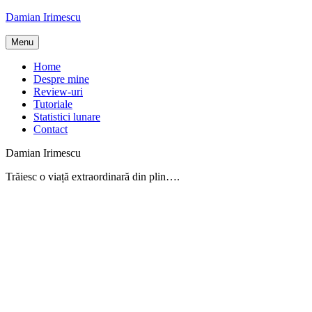
Skip
Damian Irimescu
to
content
Menu
Home
Despre mine
Review-uri
Tutoriale
Statistici lunare
Contact
Damian Irimescu
Trăiesc o viață extraordinară din plin….