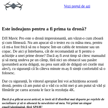
Vezi prețul de azi
Este îndeajuns pentru a fi prima ta dronă?
DJI Mavic Pro este o dronă impresionantă, am văzut-o cum zboară
și cum filmează. Nu am apucat să o testez eu cu mâna mea, pentru
că mi-a fost frică să nu o bușesc într-un cablu de tensiune sau un
copac. De aici și întrebarea, cât de recomandată ar fi pentru o
achiziție a unei prime drone? Dacă aș fi avut timp să citesc manualul
și să merg undeva pe un câmp, fără nici un obstacol sau pasăre
(porumbeii aceia drăguți, nu prea sunt atât de drăguți ori ciorile mai
ales!), cu siguranță că în câteva minute m-aș fi simțit confortabil să o
folosesc.
Dar cu siguranță, în viitorul apropiat îmi voi achiziționa această
dronă, pentru că am putut să o văd cu ochii mei și am putut să văd și
filmările pe carea aceasta le face la rezoluția 4K.
Dacă ți-a plăcut acest articol, te invit să îl distribui mai departe pe rețelele de
socializare și să te abonezi la newsletter-ul meu. Vei primi un singur
email/săptămână, fără SPAM!