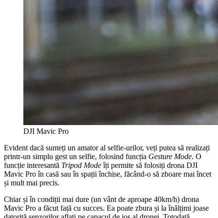
DJI Mavic Pro
Evident dacă sunteți un amator al selfie-urilor, veți putea să realizați
printr-un simplu gest un selfie, folosind funcția
Gesture Mode
. O
funcție interesantă
Tripod Mode
îți permite să folosiți drona DJI
Mavic Pro în casă sau în spații închise, făcând-o să zboare mai încet
și mult mai precis.
Chiar și în condiții mai dure (un vânt de aproape 40km/h) drona
Mavic Pro a făcut față cu succes. Ea poate zbura și la înălțimi joase
datorită senzorilor aflați pe capacul de jos al dronei. Totodată