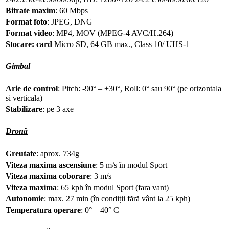
Bitrate maxim
: 60 Mbps
Format foto
: JPEG, DNG
Format video
: MP4, MOV (MPEG-4 AVC/H.264)
Stocare: card
Micro SD, 64 GB max., Class 10/ UHS-1
Gimbal
Arie de control
: Pitch: -90° – +30°, Roll: 0° sau 90° (pe orizontala
si verticala)
Stabilizare
: pe 3 axe
Dronă
Greutate
: aprox. 734g
Viteza maxima ascensiune
: 5 m/s în modul Sport
Viteza maxima coborare
: 3 m/s
Viteza maxima
: 65 kph în modul Sport (fara vant)
Autonomie
: max. 27 min (în condiții fără vânt la 25 kph)
Temperatura operare
: 0° – 40° C