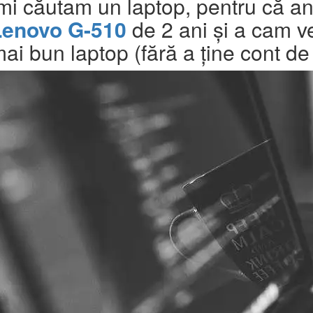
mi căutam un laptop, pentru că an
Lenovo G-510
de 2 ani și a cam ve
ai bun laptop (fără a ține cont de 