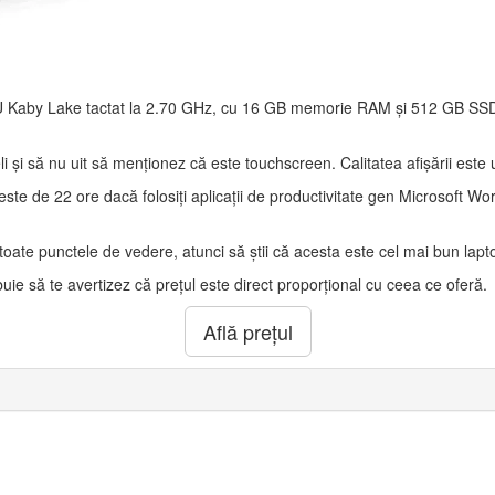
0U Kaby Lake tactat la 2.70 GHz, cu 16 GB memorie RAM și 512 GB SSD 
 și să nu uit să menționez că este touchscreen. Calitatea afișării este u
este de 22 ore dacă folosiți aplicații de productivitate gen Microsoft Wo
n toate punctele de vedere, atunci să știi că acesta este cel mai bun lap
buie să te avertizez că prețul este direct proporțional cu ceea ce oferă.
Află prețul