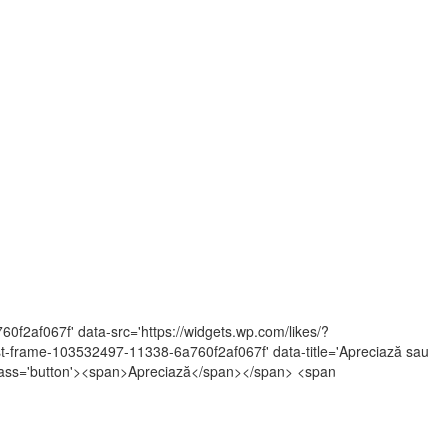
60f2af067f' data-src='https://widgets.wp.com/likes/?
frame-103532497-11338-6a760f2af067f' data-title='Apreciază sau
an class='button'><span>Apreciază</span></span> <span