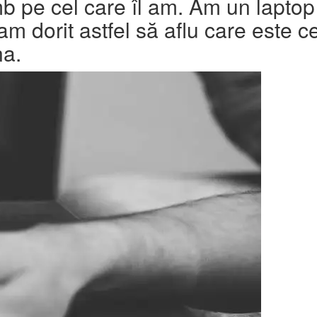
mb pe cel care îl am. Am un laptop
m dorit astfel să aflu care este ce
na.