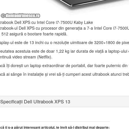
trabook Dell XPS cu Intel Core i7-7500U Kaby Lake
trabook-ul Dell XPS cu procesor din generația a 7-a Intel Core i7-750
 512 asigură o bootare foarte rapidă.
splay-ul este de 13 inchi cu o rezoluție uimitoare de 3200×1800 de pixeli
eutatea acestuia este de doar 1,22 kg iar durata de viață a laptop-ului 
ntinuă video stream (Netflix).
că îți dorești un laptop extraordinar de portabil, dar foarte puternic di
că ai sânge în instalație și vrei să-ți cumperi acest ultrabook atunci tre
Specificații Dell Ultrabook XPS 13
că ți s-a părut interesant articolul, te invit să-l distribui mai departe: