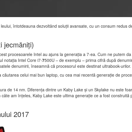
 leului, întotdeauna dezvoltând soluții avansate, cu un consum redus de
i jecmăniți)
în acest procesoarele Intel au ajuns la generația a 7-ea. Cum ne putem d
l notația Intel Core i7-
7
500U – de exemplu – prima cifră după denumirea 
patele denumirii, înseamnă că procesorul este destinat ultrabook-urilor.
la căutarea celui mai bun laptop, cu cea mai recentă generație de proce
tura de 14 nm. Diferența dintre un Kaby Lake și un Skylake nu este foa
in câte am înțeles, Kaby Lake este ultima generație ce a fost construi
nului 2017