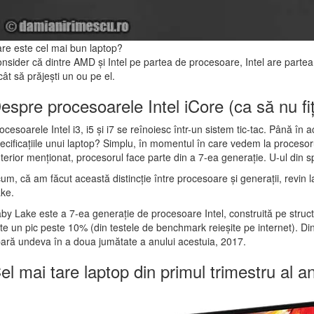
re este cel mai bun laptop?
nsider că dintre AMD și Intel pe partea de procesoare, Intel are partea
cât să prăjești un ou pe el.
espre procesoarele Intel iCore (ca să nu fiț
ocesoarele Intel i3, i5 și i7 se reînoiesc într-un sistem tic-tac. Până 
ecificațiile unui laptop? Simplu, în momentul în care vedem la procesoru
terior menționat, procesorul face parte din a 7-ea generație. U-ul din s
um, că am făcut această distincție între procesoare și generații, revin 
ke.
by Lake este a 7-ea generație de procesoare Intel, construită pe struc
te un pic peste 10% (din testele de benchmark reieșite pe internet). D
ară undeva în a doua jumătate a anului acestuia, 2017.
el mai tare laptop din primul trimestru al a