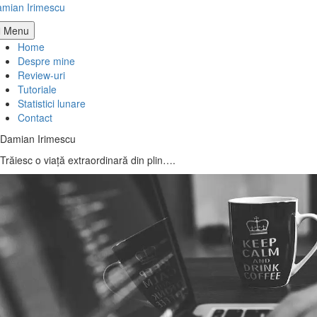
Skip
mian Irimescu
to
Menu
content
Home
Despre mine
Review-uri
Tutoriale
Statistici lunare
Contact
Damian Irimescu
Trăiesc o viață extraordinară din plin….