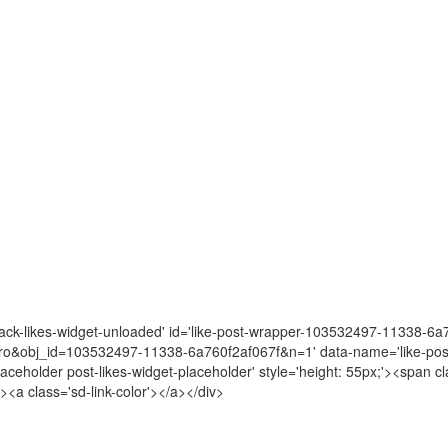
pack-likes-widget-unloaded' id='like-post-wrapper-103532497-11338-6a7
o&obj_id=103532497-11338-6a760f2af067f&n=1' data-name='like-post-
-placeholder post-likes-widget-placeholder' style='height: 55px;'><sp
><a class='sd-link-color'></a></div>