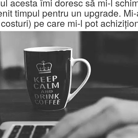
ul acesta îmi doresc să mi-l schi
nit timpul pentru un upgrade. Mi-a
costuri) pe care mi-l pot achizițio