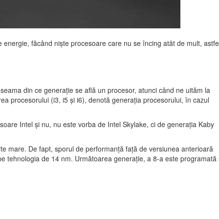
 energie, făcând niște procesoare care nu se încing atât de mult, astfe
a seama din ce generație se află un procesor, atunci când ne uităm la
procesorului (i3, i5 și i6), denotă generația procesorului, în cazul
soare Intel și nu, nu este vorba de Intel Skylake, ci de generația Kaby
rte mare. De fapt, sporul de performanță față de versiunea anterioară
tă pe tehnologia de 14 nm. Următoarea generație, a 8-a este programată