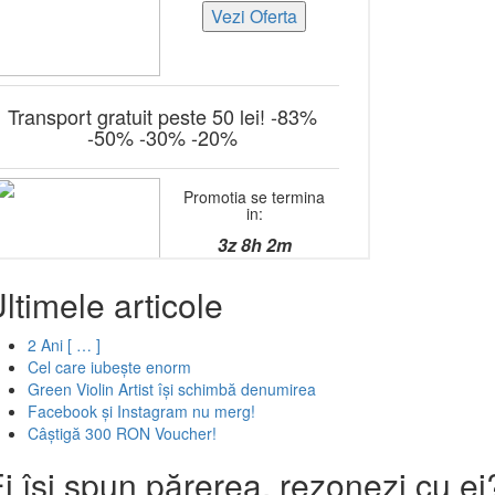
ltimele articole
2 Ani [ … ]
Cel care iubește enorm
Green Violin Artist își schimbă denumirea
Facebook și Instagram nu merg!
Câștigă 300 RON Voucher!
i își spun părerea, rezonezi cu ei