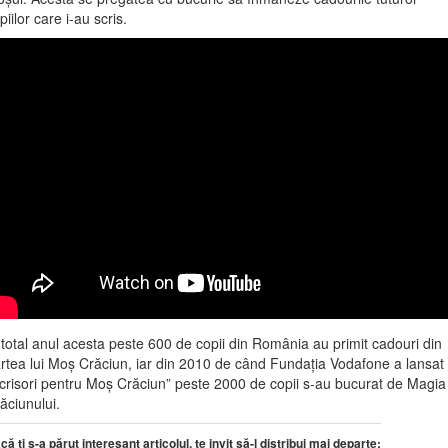
piilor care i-au scris.
 total anul acesta peste 600 de copii din România au primit cadouri din
rtea lui Moș Crăciun, iar din 2010 de când Fundația Vodafone a lansat
crisori pentru Moș Crăciun” peste 2000 de copii s-au bucurat de Magia
ăciunului.
că ți s-a părut interesant articolul, te invit să-l distribui mai departe: