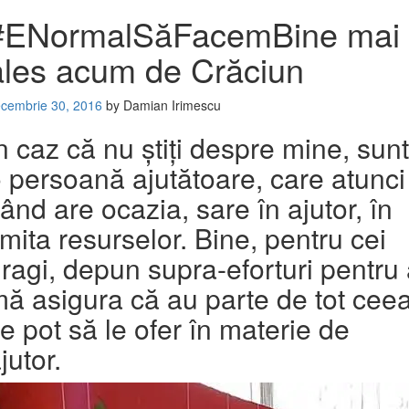
#ENormalSăFacemBine mai
ales acum de Crăciun
cembrie 30, 2016
by
Damian Irimescu
n caz că nu știți despre mine, sunt
 persoană ajutătoare, care atunci
ând are ocazia, sare în ajutor, în
imita resurselor. Bine, pentru cei
ragi, depun supra-eforturi pentru
ă asigura că au parte de tot cee
e pot să le ofer în materie de
jutor.