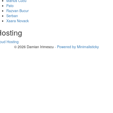
Marius Cucu
Pato
Razvan Bucur
Serban
Xaara Novack
osting
oud Hosting
© 2026 Damian Irimescu
- Powered by Minimalisticky