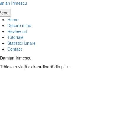
Skip
mian Irimescu
to
Menu
content
Home
Despre mine
Review-uri
Tutoriale
Statistici lunare
Contact
Damian Irimescu
Trăiesc o viață extraordinară din plin….