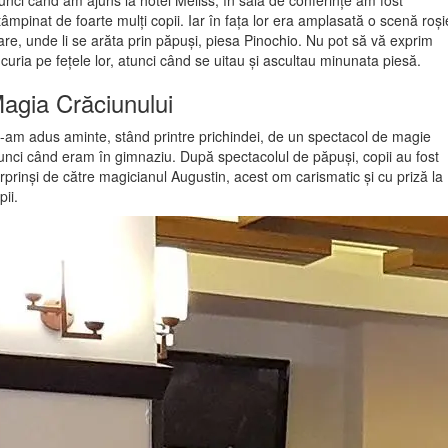
tâmpinat de foarte mulți copii. Iar în fața lor era amplasată o scenă roși
re, unde li se arăta prin păpuși, piesa Pinochio. Nu pot să vă exprim
curia pe fețele lor, atunci când se uitau și ascultau minunata piesă.
agia Crăciunului
-am adus aminte, stând printre prichindei, de un spectacol de magie
unci când eram în gimnaziu. După spectacolul de păpuși, copii au fost
rprinși de către magicianul Augustin, acest om carismatic și cu priză la
pii.