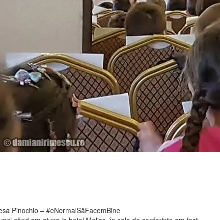
esa Pinochio – #eNormalSăFacemBine
unci când am ajuns la hotel Meliss, în sala de conferințe am fost