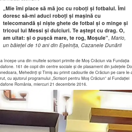
„Mie îmi place să mă joc cu roboți și fotbalul. Îmi
doresc să-mi aduci roboți și mașină cu
telecomandă și niște ghete de fotbal și o minge și
tricoul lui Messi și dulciuri. Te aștept cu drag. O,
am uitat: și o pușcă mare, te rog, Moșule”
,
Mario,
un băiețel de 10 ani din Eșelnița, Cazanele Dunării
a începe una din multele scrisori primite de Moș Crăciun via Fundația
dafone. 161 de copii din centre sociale și de plasament din județele Dol
nedoara, Mehedinți și Timiș au primit cadourile de Crăciun pe care le-
rut, cu ajutorul programului „Scrisori pentru Moș Crăciun” al Fundației
dafone România, miercuri 21 decembrie 2016.