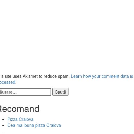
is site uses Akismet to reduce spam.
Learn how your comment data is
ocessed
.
ută
pă:
Recomand
Pizza Craiova
Cea mai buna pizza Craiova