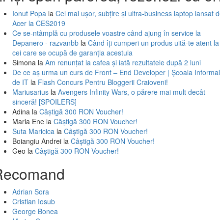
Ionut Popa
la
Cel mai ușor, subțire și ultra-business laptop lansat 
Acer la CES2019
Ce se-ntâmplă cu produsele voastre când ajung în service la
Depanero - razvanbb
la
Când îți cumperi un produs uită-te atent la
cei care se ocupă de garanția acestuia
Simona
la
Am renunțat la cafea și iată rezultatele după 2 luni
De ce aș urma un curs de Front – End Developer | Școala Informa
de IT
la
Flash Concurs Pentru Bloggerii Craioveni!
Mariusarius
la
Avengers Infinity Wars, o părere mai mult decât
sinceră! [SPOILERS]
Adina
la
Câștigă 300 RON Voucher!
Maria Ene
la
Câștigă 300 RON Voucher!
Suta Maricica
la
Câștigă 300 RON Voucher!
Boiangiu Andrei
la
Câștigă 300 RON Voucher!
Geo
la
Câștigă 300 RON Voucher!
Recomand
Adrian Sora
Cristian Iosub
George Bonea