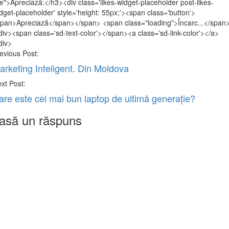
tle">Apreciază:</h3><div class='likes-widget-placeholder post-likes-
dget-placeholder' style='height: 55px;'><span class='button'>
pan>Apreciază</span></span> <span class="loading">Încarc...</span
div><span class='sd-text-color'></span><a class='sd-link-color'></a>
div>
st
evious Post:
vigation
arketing Inteligent. Din Moldova
xt Post:
are este cel mai bun laptop de ultimă generație?
asă un răspuns