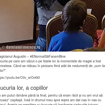
gicianul Augustin – #ENormalSăFacemBine
curia pe care am văzut-o pe fețele lor la momentele de magie a fost
riceless. Când se ridicau în picioare fiind atât de nedumeriți de „
cum fa
ta?
”.
tps://youtu.be/C0v_srOc66I
ucuria lor, a copiilor
 am putut rămâne până la final, pentru că eram răcit și nu am vrut să
irusez
” copilașii, însă în drumul meu spre ieșire am dat nas în nas cu
șul. Acesta se pregătea cu bucurie să înmâneze cadourile tuturor