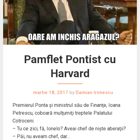
Pamflet Pontist cu
Harvard
martie 18, 2017
by
Damian Irimescu
Premierul Ponta şi ministrul său de Finanţe, Ioana
Petrescu, coboară mulţumiţi treptele Palatului
Cotroceni.
– Tu ce zici, fă, Ionelo? Aveai chef de nişte aberaţii?
– Păi, nu aveam chef, dar…