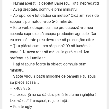
– Numai aberaţii a debitat Băsescu. Total nepregătit!
– Aveţi dreptate, domnule prim ministru.
– Apropo, ce-i tot dădea cu meteo? Cică am avea de
acoperit, pe meteo, vreo 5-6 miliarde.
– Este vorba despre cum se proiectează vremea
aceasta capricioasă asupra producţiei agricole. Dar
eu cred că este prea devreme să pronunţăm cifre.
– Ţi-a plăcut cum i-am răspuns? ”O să lucrăm la
toate!”. N-avea rost să mă iau în gură cu el. Am
preferat să-l umilesc.
– I-aţi răspuns foarte la obiect, domnule prim
ministru.
– Şapte virgulă patru milioane de oameni i-au spus
să plece acasă. ..
– 7.403.836.
– … exact. Şi nu se dă dus, până la ultima înghiţitură.
L-ai văzut? Transpirat, roşu la faţă…
– Foarte ugly.