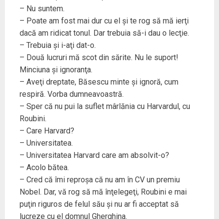
– Nu suntem.
– Poate am fost mai dur cu el şi te rog să mă ierţi
dacă am ridicat tonul. Dar trebuia să-i dau o lecţie.
– Trebuia şi i-aţi dat-o.
– Două lucruri mă scot din sărite. Nu le suport!
Minciuna şi ignoranţa.
– Aveţi dreptate, Băsescu minte şi ignoră, cum
respiră. Vorba dumneavoastră.
– Sper că nu pui la suflet mârlănia cu Harvardul, cu
Roubini.
– Care Harvard?
– Universitatea.
– Universitatea Harvard care am absolvit-o?
– Acolo bătea.
– Cred că îmi reproşa că nu am în CV un premiu
Nobel. Dar, vă rog să mă înţelegeţi, Roubini e mai
puţin riguros de felul său şi nu ar fi acceptat să
lucreze cu el domnul Gherghina.