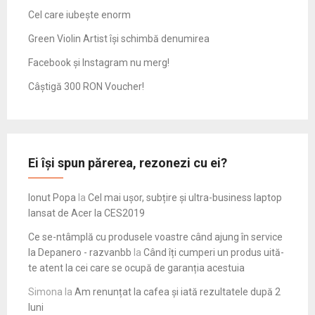
Cel care iubește enorm
Green Violin Artist își schimbă denumirea
Facebook și Instagram nu merg!
Câștigă 300 RON Voucher!
Ei își spun părerea, rezonezi cu ei?
Ionut Popa
la
Cel mai ușor, subțire și ultra-business laptop
lansat de Acer la CES2019
Ce se-ntâmplă cu produsele voastre când ajung în service
la Depanero - razvanbb
la
Când îți cumperi un produs uită-
te atent la cei care se ocupă de garanția acestuia
Simona
la
Am renunțat la cafea și iată rezultatele după 2
luni