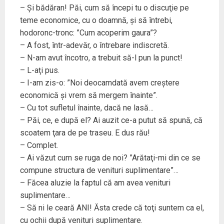
– Şi bădăran! Păi, cum să începi tu o discuţie pe
teme economice, cu o doamnă, şi să întrebi,
hodoronc-tronc: ”Cum acoperim gaura”?
– A fost, într-adevăr, o întrebare indiscretă.
– N-am avut încotro, a trebuit să-l pun la punct!
– L-aţi pus.
– I-am zis-o: ”Noi deocamdată avem creştere
economică şi vrem să mergem înainte”.
– Cu tot sufletul înainte, dacă ne lasă…
– Păi, ce, e după el? Ai auzit ce-a putut să spună, că
scoatem ţara de pe traseu. E dus rău!
– Complet.
– Ai văzut cum se ruga de noi? ”Arătaţi-mi din ce se
compune structura de venituri suplimentare”…
– Făcea aluzie la faptul că am avea venituri
suplimentare…
– Să ni le ceară ANI! Ăsta crede că toţi suntem ca el,
cu ochii după venituri suplimentare.