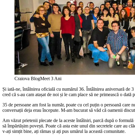
Craiova BlogMeet 3 Ani
Și iată-ne, întâlnirea oficială cu numărul 36. Întâlnirea aniversară de 3
cred că s-au cam atașat de noi și le cam place să ne primească o dată p
35 de persoane am fost la număr, poate cu cel puțin o persoană care nu 
conversații deja erau începute. M-am bucurat să văd că oamenii discută d
Am văzut prietenii plecate de la aceste întâlniri, parcă după o formulă 
să împărtășim povești. Poate că asta este unul din secretele care au clăd
v-ați simțit bine, ați rămas și ați pus umărul la această comunitate.