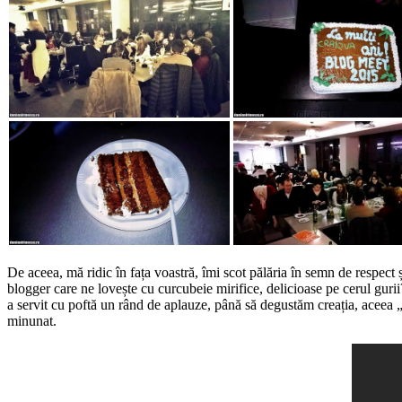
De aceea, mă ridic în fața voastră, îmi scot pălăria în semn de respect
blogger care ne lovește cu curcubeie mirifice, delicioase pe cerul gurii
a servit cu poftă un rând de aplauze, până să degustăm creația, aceea „to
minunat.