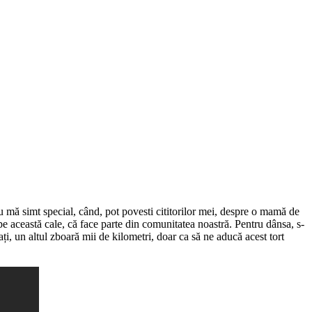
nu mă simt special, când, pot povesti cititorilor mei, despre o mamă de
 pe această cale, că face parte din comunitatea noastră. Pentru dânsa, s-
ți, un altul zboară mii de kilometri, doar ca să ne aducă acest tort