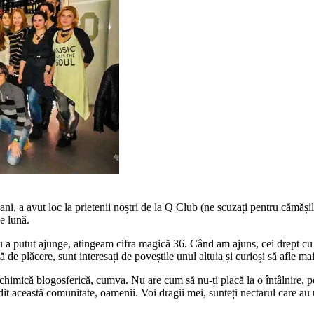
 ani, a avut loc la prietenii noștri de la Q Club (ne scuzați pentru cămăși
e lună.
a putut ajunge, atingeam cifra magică 36. Când am ajuns, cei drept cu în
e plăcere, sunt interesați de poveștile unul altuia și curioși să afle ma
chimică blogosferică, cumva. Nu are cum să nu-ți placă la o întâlnire, pe
it această comunitate, oamenii. Voi dragii mei, sunteți nectarul care au un