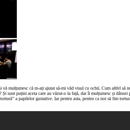
 și vă mulțumesc că m-ați ajutat să-mi văd visul cu ochii. Cum altfel să 
? Și sunt puțini aceia care au văzut-o la față, dar îi mulțumesc și dânsei
rtură” a papilelor gustative. Iar pentru asta, pentru ca noi să fim tortura