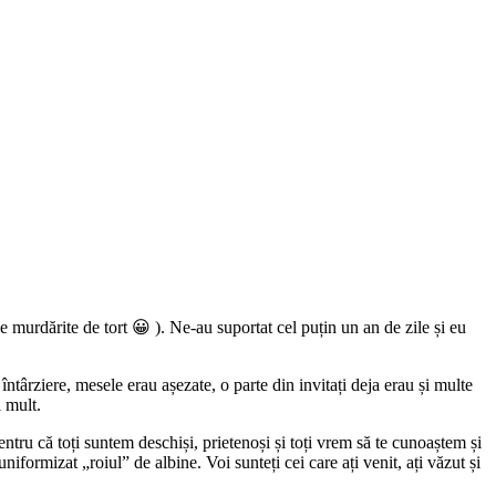
le murdărite de tort 😀 ). Ne-au suportat cel puțin un an de zile și eu
târziere, mesele erau așezate, o parte din invitați deja erau și multe
i mult.
ntru că toți suntem deschiși, prietenoși și toți vrem să te cunoaștem și
iformizat „roiul” de albine. Voi sunteți cei care ați venit, ați văzut și