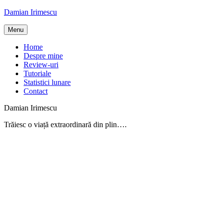
Skip
Damian Irimescu
to
content
Menu
Home
Despre mine
Review-uri
Tutoriale
Statistici lunare
Contact
Damian Irimescu
Trăiesc o viață extraordinară din plin….