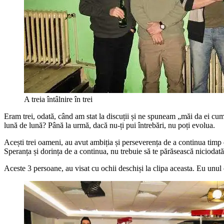
A treia întâlnire în trei
Eram trei, odată, când am stat la discuții și ne spuneam „măi da ei cum 
lună de lună? Până la urmă, dacă nu-ți pui întrebări, nu poți evolua.
Acești trei oameni, au avut ambiția și perseverența de a continua timp 
Speranța și dorința de a continua, nu trebuie să te părăsească niciodată
Aceste 3 persoane, au visat cu ochii deschiși la clipa aceasta. Eu unul