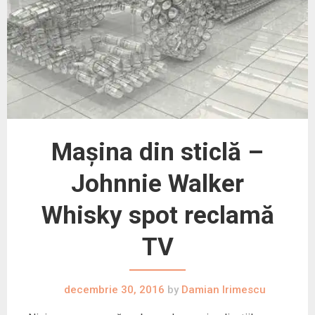
Mașina din sticlă –
Johnnie Walker
Whisky spot reclamă
TV
decembrie 30, 2016
by
Damian Irimescu