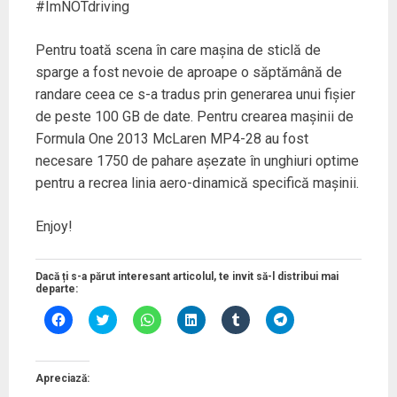
#ImNOTdriving
Pentru toată scena în care mașina de sticlă de
sparge a fost nevoie de aproape o săptămână de
randare ceea ce s-a tradus prin generarea unui fișier
de peste 100 GB de date. Pentru crearea mașinii de
Formula One 2013 McLaren MP4-28 au fost
necesare 1750 de pahare așezate în unghiuri optime
pentru a recrea linia aero-dinamică specifică mașinii.
Enjoy!
Dacă ți s-a părut interesant articolul, te invit să-l distribui mai
departe:
D
D
D
D
D
D
ă
ă
ă
ă
ă
ă
c
c
c
c
c
c
l
l
l
l
l
l
i
i
i
i
i
i
c
c
c
c
c
c
Apreciază:
p
p
p
p
p
p