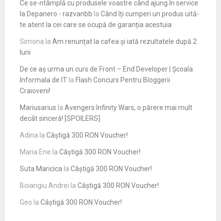
Ce se-ntâmplă cu produsele voastre când ajung în service
la Depanero - razvanbb
la
Când îți cumperi un produs uită-
te atent la cei care se ocupă de garanția acestuia
Simona
la
Am renunțat la cafea și iată rezultatele după 2
luni
De ce aș urma un curs de Front – End Developer | Școala
Informala de IT
la
Flash Concurs Pentru Bloggerii
Craioveni!
Mariusarius
la
Avengers Infinity Wars, o părere mai mult
decât sinceră! [SPOILERS]
Adina
la
Câștigă 300 RON Voucher!
Maria Ene
la
Câștigă 300 RON Voucher!
Suta Maricica
la
Câștigă 300 RON Voucher!
Boiangiu Andrei
la
Câștigă 300 RON Voucher!
Geo
la
Câștigă 300 RON Voucher!