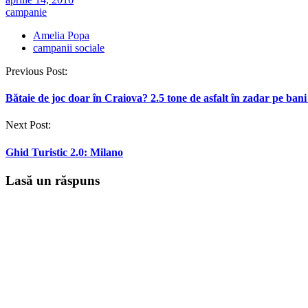
campanie
Amelia Popa
campanii sociale
Post
Previous Post:
navigation
Bătaie de joc doar în Craiova? 2.5 tone de asfalt în zadar pe bani
Next Post:
Ghid Turistic 2.0: Milano
Lasă un răspuns