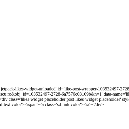
r jetpack-likes-widget-unloaded' id='like-post-wrapper-103532497-272
scu.ro&obj_id=103532497-2728-6a7576c03109b&n=1' data-name='lik
<div class='likes-widget-placeholder post-likes-widget-placeholder' s
-text-color'></span><a class='sd-link-color'></a></div>