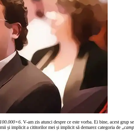
v 100.000×6
. V-am zis atunci despre ce este vorba. Ei bine, acest grup s
ii și implicit a cititorilor mei și implicit să demarez categoria de „
campa