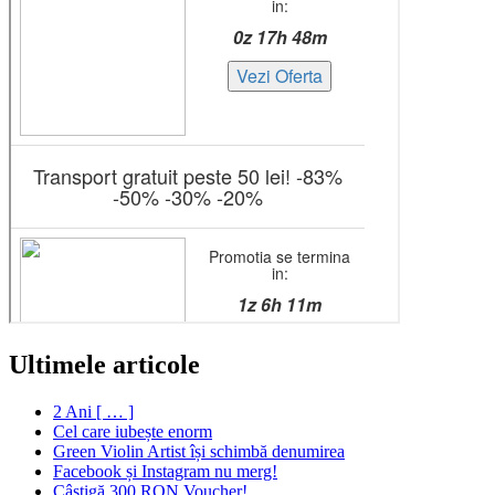
Ultimele articole
2 Ani [ … ]
Cel care iubește enorm
Green Violin Artist își schimbă denumirea
Facebook și Instagram nu merg!
Câștigă 300 RON Voucher!