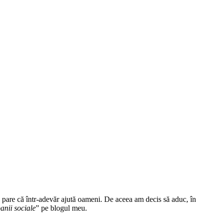
e pare că într-adevăr ajută oameni. De aceea am decis să aduc, în
nii sociale
” pe blogul meu.