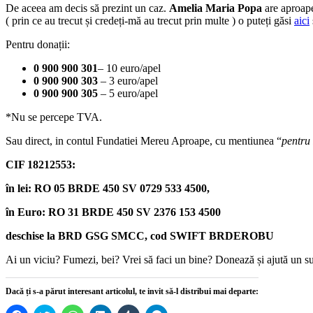
De aceea am decis să prezint un caz.
Amelia Maria Popa
are aproape
( prin ce au trecut și credeți-mă au trecut prin multe ) o puteți găsi
aici
Pentru donații:
0 900 900 301
– 10 euro/apel
0 900 900 303
– 3 euro/apel
0 900 900 305
– 5 euro/apel
*Nu se percepe TVA.
Sau direct, in contul Fundatiei Mereu Aproape, cu mentiunea “
pentru
CIF 18212553:
în lei: RO 05 BRDE 450 SV 0729 533 4500,
în Euro: RO 31 BRDE 450 SV 2376 153 4500
deschise la BRD GSG SMCC, cod SWIFT BRDEROBU
Ai un viciu? Fumezi, bei? Vrei să faci un bine? Donează și ajută un suf
Dacă ți s-a părut interesant articolul, te invit să-l distribui mai departe: