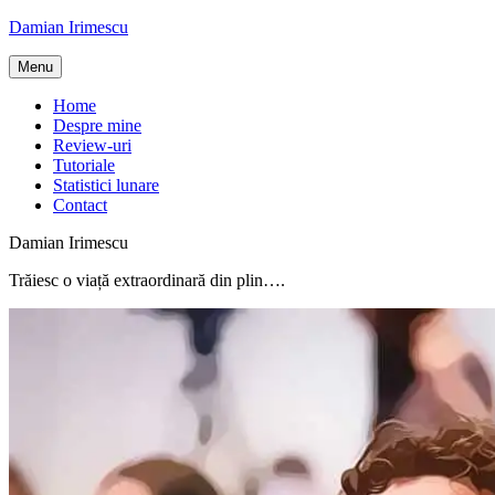
Skip
Damian Irimescu
to
content
Menu
Home
Despre mine
Review-uri
Tutoriale
Statistici lunare
Contact
Damian Irimescu
Trăiesc o viață extraordinară din plin….