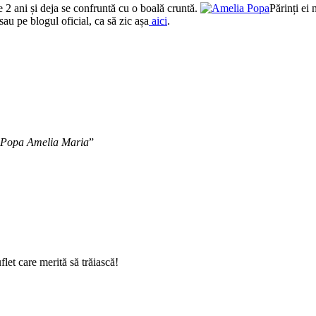
 2 ani și deja se confruntă cu o boală cruntă.
Părinți ei 
sau pe blogul oficial, ca să zic așa
aici
.
 Popa Amelia Maria
”
let care merită să trăiască!