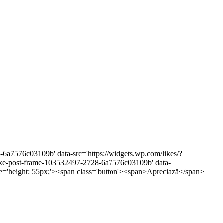
8-6a7576c03109b' data-src='https://widgets.wp.com/likes/?
e-post-frame-103532497-2728-6a7576c03109b' data-
tyle='height: 55px;'><span class='button'><span>Apreciază</span>