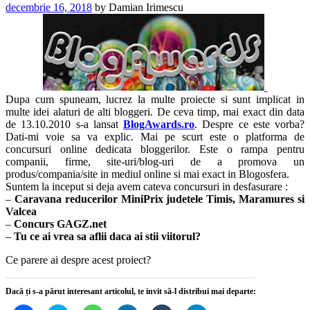
decembrie 16, 2018
by
Damian Irimescu
Dupa cum spuneam, lucrez la multe proiecte si sunt implicat in
multe idei alaturi de alti bloggeri. De ceva timp, mai exact din data
de 13.10.2010 s-a lansat
BlogAwards.ro
. Despre ce este vorba?
Dati-mi voie sa va explic. Mai pe scurt este o platforma de
concursuri online dedicata bloggerilor. Este o rampa pentru
companii, firme, site-uri/blog-uri de a promova un
produs/compania/site in mediul online si mai exact in Blogosfera.
Suntem la inceput si deja avem cateva concursuri in desfasurare :
–
Caravana reducerilor MiniPrix judetele Timis, Maramures si
Valcea
–
Concurs GAGZ.net
–
Tu ce ai vrea sa aflii daca ai stii viitorul?
Ce parere ai despre acest proiect?
Dacă ți s-a părut interesant articolul, te invit să-l distribui mai departe: