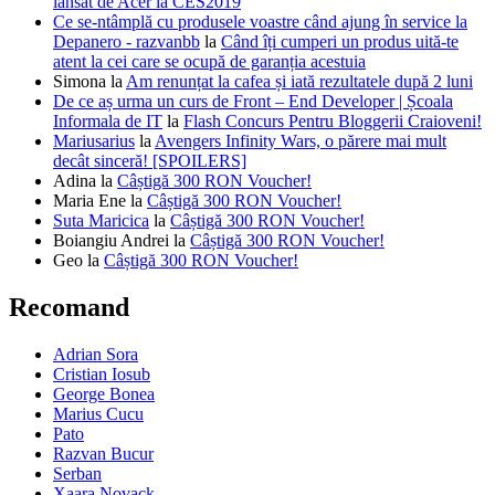
lansat de Acer la CES2019
Ce se-ntâmplă cu produsele voastre când ajung în service la
Depanero - razvanbb
la
Când îți cumperi un produs uită-te
atent la cei care se ocupă de garanția acestuia
Simona
la
Am renunțat la cafea și iată rezultatele după 2 luni
De ce aș urma un curs de Front – End Developer | Școala
Informala de IT
la
Flash Concurs Pentru Bloggerii Craioveni!
Mariusarius
la
Avengers Infinity Wars, o părere mai mult
decât sinceră! [SPOILERS]
Adina
la
Câștigă 300 RON Voucher!
Maria Ene
la
Câștigă 300 RON Voucher!
Suta Maricica
la
Câștigă 300 RON Voucher!
Boiangiu Andrei
la
Câștigă 300 RON Voucher!
Geo
la
Câștigă 300 RON Voucher!
Recomand
Adrian Sora
Cristian Iosub
George Bonea
Marius Cucu
Pato
Razvan Bucur
Serban
Xaara Novack