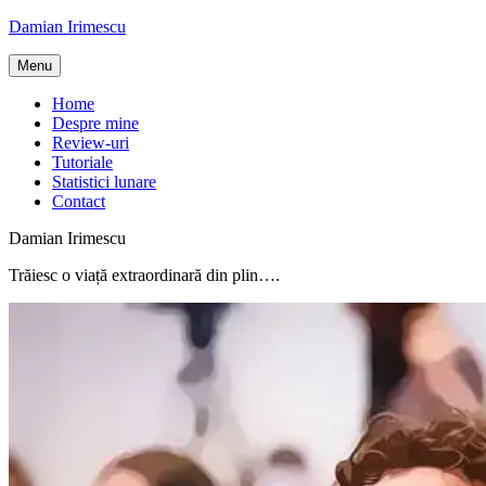
Skip
Damian Irimescu
to
content
Menu
Home
Despre mine
Review-uri
Tutoriale
Statistici lunare
Contact
Damian Irimescu
Trăiesc o viață extraordinară din plin….