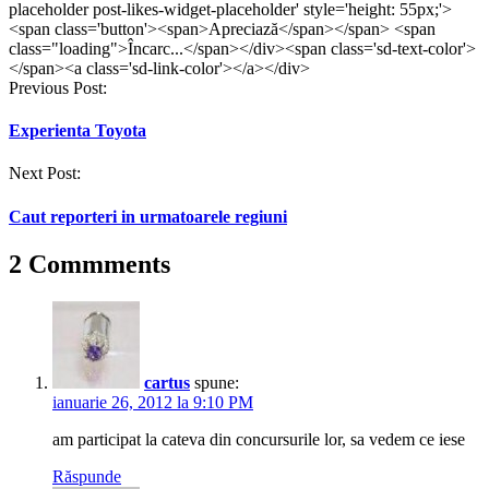
placeholder post-likes-widget-placeholder' style='height: 55px;'>
<span class='button'><span>Apreciază</span></span> <span
class="loading">Încarc...</span></div><span class='sd-text-color'>
</span><a class='sd-link-color'></a></div>
Post
Previous Post:
navigation
Experienta Toyota
Next Post:
Caut reporteri in urmatoarele regiuni
2 Commments
cartus
spune:
ianuarie 26, 2012 la 9:10 PM
am participat la cateva din concursurile lor, sa vedem ce iese
Răspunde