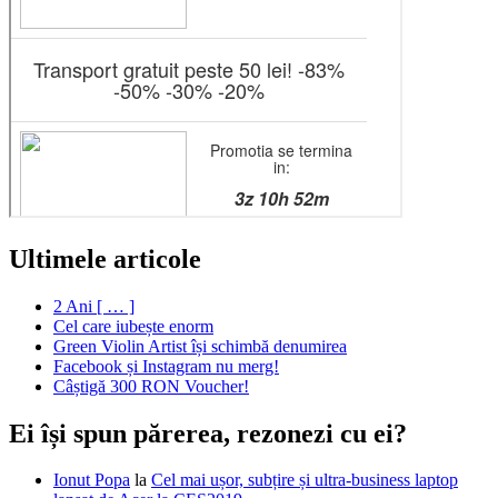
Ultimele articole
2 Ani [ … ]
Cel care iubește enorm
Green Violin Artist își schimbă denumirea
Facebook și Instagram nu merg!
Câștigă 300 RON Voucher!
Ei își spun părerea, rezonezi cu ei?
Ionut Popa
la
Cel mai ușor, subțire și ultra-business laptop