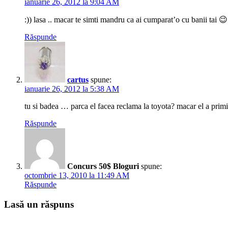
ianuarie 26, 2012 la 9:04 AM
:)) lasa .. macar te simti mandru ca ai cumparat’o cu banii tai 😉
Răspunde
cartus
spune:
ianuarie 26, 2012 la 5:38 AM
tu si badea … parca el facea reclama la toyota? macar el a pri
Răspunde
Concurs 50$ Bloguri
spune:
octombrie 13, 2010 la 11:49 AM
Răspunde
Lasă un răspuns