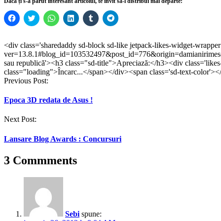
Dacă ți s-a părut interesant articolul, te invit să-l distribui mai departe:
Dă
Dă
Dă
Dă
Dă
Dă
clic
clic
clic
clic
clic
clic
pentru
pentru
pentru
pentru
pentru
pentru
a
a
partajare
a
a
partajare
partaja
partaja
pe
partaja
partaja
pe
<div class='sharedaddy sd-block sd-like jetpack-likes-widget-wrappe
pe
pe
WhatsApp(Se
pe
pe
Telegram(Se
ver=13.8.1#blog_id=103532497&post_id=776&origin=damianirimesc
Facebook(Se
Twitter(Se
deschide
LinkedIn(Se
Tumblr(Se
deschide
deschide
deschide
într-
deschide
deschide
într-
sau republică'><h3 class="sd-title">Apreciază:</h3><div class='like
într-
într-
o
într-
într-
o
class="loading">Încarc...</span></div><span class='sd-text-color'><
o
o
fereastră
o
o
fereastră
Post
Previous Post:
fereastră
fereastră
nouă)
fereastră
fereastră
nouă)
nouă)
nouă)
nouă)
nouă)
navigation
Epoca 3D redata de Asus !
Next Post:
Lansare Blog Awards : Concursuri
3 Commments
Sebi
spune: