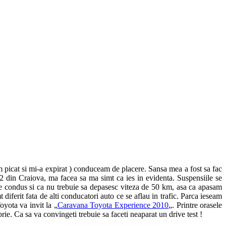
am picat si mi-a expirat ) conduceam de placere. Sansa mea a fost sa fac
2 din Craiova, ma facea sa ma simt ca ies in evidenta. Suspensiile se
e condus si ca nu trebuie sa depasesc viteza de 50 km, asa ca apasam
iferit fata de alti conducatori auto ce se aflau in trafic. Parca ieseam
oyota va invit la „
Caravana Toyota Experience 2010
„. Printre orasele
e. Ca sa va convingeti trebuie sa faceti neaparat un drive test !