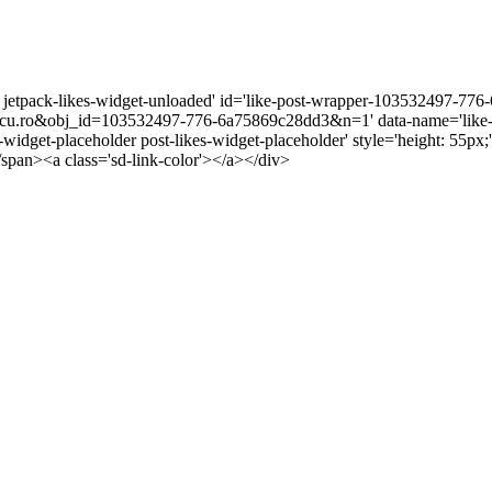
r jetpack-likes-widget-unloaded' id='like-post-wrapper-103532497-776-
u.ro&obj_id=103532497-776-6a75869c28dd3&n=1' data-name='like-po
s-widget-placeholder post-likes-widget-placeholder' style='height: 5
/span><a class='sd-link-color'></a></div>