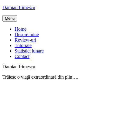
Skip
Damian Irimescu
to
content
Menu
Home
Despre mine
Review-uri
Tutoriale
Statistici lunare
Contact
Damian Irimescu
Trăiesc o viață extraordinară din plin….