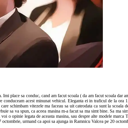
ata. Imi place sa conduc, cand am facut scoala ( da am facut scoala dar 
e conduceam acest minunat vehicul. Eleganta ei in traficul de la ora 1
 care schimbam vitezele ma faceau sa uit cateodata ca sunt la scoala d
ebuie sa va spun, ca aceea masina m-a facut sa ma simt bine. Sa ma simt d
si voi o opinie legata de aceasta masina, sau despre alte modele marca T
17 octombrie, urmand ca apoi sa ajunga in Ramnicu Valcea pe 20 octombri