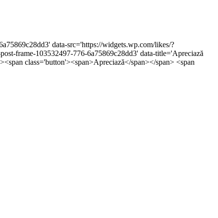
6a75869c28dd3' data-src='https://widgets.wp.com/likes/?
st-frame-103532497-776-6a75869c28dd3' data-title='Apreciază
5px;'><span class='button'><span>Apreciază</span></span> <span