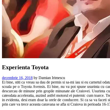
Experienta Toyota
decembrie 16, 2018
by
Damian Irimescu
Ei bine, stiti ca vreau sa dau de permis si sa-mi iau si eu carnetul od
scoala pe o Toyota Avensis. Ei bine, nu va pot spune usurinta cu car
descurcau de minune prin gropile minunate ale Craiovei. Usurinta cu
cateodata acceleratia, auzind astfel motorul ei puternic cum toarce. Tr
in evidenta, desi eram doar la orele de conducere. Si ca sa va faceti 
prin care va trece aceasta caravana se afla si Craiova in perioada 16-