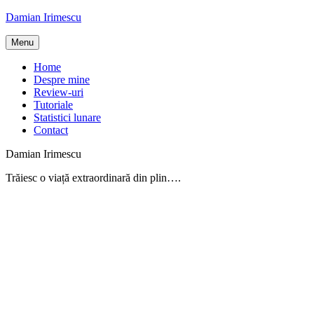
Skip
Damian Irimescu
to
content
Menu
Home
Despre mine
Review-uri
Tutoriale
Statistici lunare
Contact
Damian Irimescu
Trăiesc o viață extraordinară din plin….