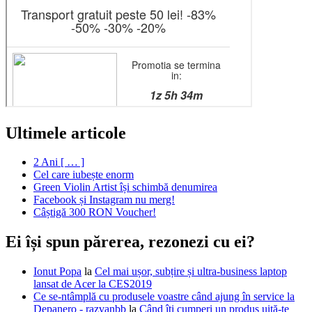
Ultimele articole
2 Ani [ … ]
Cel care iubește enorm
Green Violin Artist își schimbă denumirea
Facebook și Instagram nu merg!
Câștigă 300 RON Voucher!
Ei își spun părerea, rezonezi cu ei?
Ionut Popa
la
Cel mai ușor, subțire și ultra-business laptop
lansat de Acer la CES2019
Ce se-ntâmplă cu produsele voastre când ajung în service la
Depanero - razvanbb
la
Când îți cumperi un produs uită-te