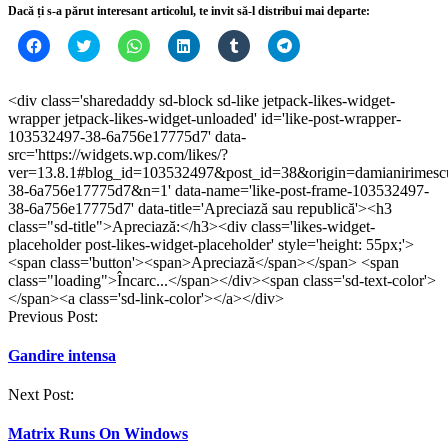
Dacă ți s-a părut interesant articolul, te invit să-l distribui mai departe:
Dă
Dă
Dă
Dă
Dă
Dă
clic
clic
clic
clic
clic
clic
pentru
pentru
pentru
pentru
pentru
pentru
a
a
partajare
a
a
partajare
partaja
partaja
pe
partaja
partaja
pe
<div class='sharedaddy sd-block sd-like jetpack-likes-widget-
pe
pe
WhatsApp(Se
pe
pe
Telegram(Se
wrapper jetpack-likes-widget-unloaded' id='like-post-wrapper-
Facebook(Se
Twitter(Se
deschide
LinkedIn(Se
Tumblr(Se
deschide
deschide
deschide
într-
deschide
deschide
într-
103532497-38-6a756e17775d7' data-
într-
într-
o
într-
într-
o
src='https://widgets.wp.com/likes/?
o
o
fereastră
o
o
fereastră
ver=13.8.1#blog_id=103532497&post_id=38&origin=damianirimesc
fereastră
fereastră
nouă)
fereastră
fereastră
nouă)
nouă)
nouă)
nouă)
nouă)
38-6a756e17775d7&n=1' data-name='like-post-frame-103532497-
38-6a756e17775d7' data-title='Apreciază sau republică'><h3
class="sd-title">Apreciază:</h3><div class='likes-widget-
placeholder post-likes-widget-placeholder' style='height: 55px;'>
<span class='button'><span>Apreciază</span></span> <span
class="loading">Încarc...</span></div><span class='sd-text-color'>
</span><a class='sd-link-color'></a></div>
Post
Previous Post:
navigation
Gandire intensa
Next Post:
Matrix Runs On Windows