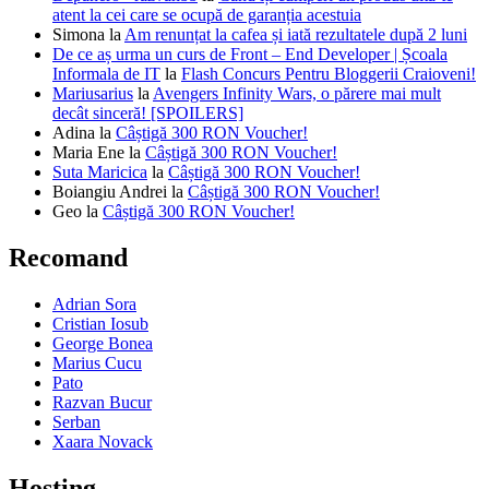
atent la cei care se ocupă de garanția acestuia
Simona
la
Am renunțat la cafea și iată rezultatele după 2 luni
De ce aș urma un curs de Front – End Developer | Școala
Informala de IT
la
Flash Concurs Pentru Bloggerii Craioveni!
Mariusarius
la
Avengers Infinity Wars, o părere mai mult
decât sinceră! [SPOILERS]
Adina
la
Câștigă 300 RON Voucher!
Maria Ene
la
Câștigă 300 RON Voucher!
Suta Maricica
la
Câștigă 300 RON Voucher!
Boiangiu Andrei
la
Câștigă 300 RON Voucher!
Geo
la
Câștigă 300 RON Voucher!
Recomand
Adrian Sora
Cristian Iosub
George Bonea
Marius Cucu
Pato
Razvan Bucur
Serban
Xaara Novack
Hosting