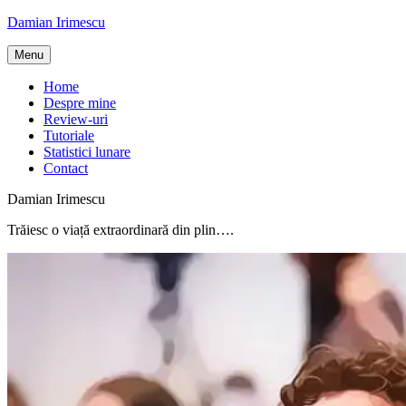
Skip
Damian Irimescu
to
content
Menu
Home
Despre mine
Review-uri
Tutoriale
Statistici lunare
Contact
Damian Irimescu
Trăiesc o viață extraordinară din plin….