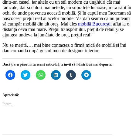
dintr-un castel, iar altele cu un stil modern cu unghiuri cât mai
radicale, dar și culori mai netede, cu suprafețe lucioase, mi-a sărit în
ochi de unde provenea această mobilă. Și în capul meu încercam să
născocesc prețul real al acelor mobile. Vă dați seama că nu puteam
să cumpăr mobilă din alt oraș. Mai ales
mobilă București
, aflat la o
distanță ceva mai mare. Prețul transportului, prețul de retail și se
ajungea undeva la jumătate de preț, prețul real!
Nu se merită…. mai bine contactez o firmă mică de mobilă și îmi
dau comanda după gustul meu de designer interior.
Dacă ți s-a părut interesant articolul, te invit să-l distribui mai departe:
Dă
Dă
Dă
Dă
Dă
Dă
clic
clic
clic
clic
clic
clic
pentru
pentru
pentru
pentru
pentru
pentru
a
a
partajare
a
a
partajare
partaja
partaja
pe
partaja
partaja
pe
pe
pe
WhatsApp(Se
pe
pe
Telegram(Se
Apreciază:
Facebook(Se
Twitter(Se
deschide
LinkedIn(Se
Tumblr(Se
deschide
deschide
deschide
într-
deschide
deschide
într-
Încarc...
într-
într-
o
într-
într-
o
o
o
fereastră
o
o
fereastră
fereastră
fereastră
nouă)
fereastră
fereastră
nouă)
nouă)
nouă)
nouă)
nouă)