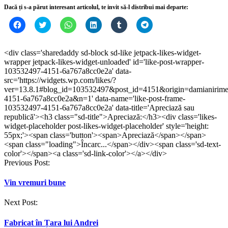
Dacă ți s-a părut interesant articolul, te invit să-l distribui mai departe:
Dă
Dă
Dă
Dă
Dă
Dă
clic
clic
clic
clic
clic
clic
pentru
pentru
pentru
pentru
pentru
pentru
a
a
partajare
a
a
partajare
partaja
partaja
pe
partaja
partaja
pe
<div class='sharedaddy sd-block sd-like jetpack-likes-widget-
pe
pe
WhatsApp(Se
pe
pe
Telegram(Se
wrapper jetpack-likes-widget-unloaded' id='like-post-wrapper-
Facebook(Se
Twitter(Se
deschide
LinkedIn(Se
Tumblr(Se
deschide
deschide
deschide
într-
deschide
deschide
într-
103532497-4151-6a767a8cc0e2a' data-
într-
într-
o
într-
într-
o
src='https://widgets.wp.com/likes/?
o
o
fereastră
o
o
fereastră
ver=13.8.1#blog_id=103532497&post_id=4151&origin=damianirim
fereastră
fereastră
nouă)
fereastră
fereastră
nouă)
nouă)
nouă)
nouă)
nouă)
4151-6a767a8cc0e2a&n=1' data-name='like-post-frame-
103532497-4151-6a767a8cc0e2a' data-title='Apreciază sau
republică'><h3 class="sd-title">Apreciază:</h3><div class='likes-
widget-placeholder post-likes-widget-placeholder' style='height:
55px;'><span class='button'><span>Apreciază</span></span>
<span class="loading">Încarc...</span></div><span class='sd-text-
color'></span><a class='sd-link-color'></a></div>
Post
Previous Post:
navigation
Vin vremuri bune
Next Post:
Fabricat în Țara lui Andrei