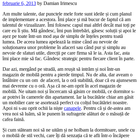
februarie 6, 2013
by
Damian Irimescu
Am multe talente, dar punctele mele forte sunt ideile și cum planul
de implementare a acestora. Îmi place și mă bucur de faptul că am
talentul de vizualizare. Îmi folosesc capul mai altfel decât mai toți pe
care eu îi știu. Mă gândesc, îmi pun întrebări, găsesc soluții și apoi le
așez pe toate într-un mod așa de simplu de înțeles pentru toată
lumea. De aceea lumea apelează la mine când au nevoie de
soluționarea unor probleme în afaceri sau când pur și simplu au
nevoie de sfaturi utile, direcții pe care firma să le ia. Asta fac, asta
îmi place mie să fac. Gândesc strategic pentru fiecare client în parte.
Dar azi, mergând pe stradă, am reușit să intrăm și noi într-un
magazin de mobilă pentru a pierde timpul. Nu de alta, dar aveam o
întâlnire cu un om de afaceri, la o oră stabilită, doar că eu ajunsesem
mai devreme cu o oră. Așa că ne-am oprit în acel magazin de
mobilă. Ne uitam noi și încercam să găsim ce mobilă, ce dormitor s-
ar potrivi în camerele din apartament. Iar la bucătărie chiar am găsit
un mobilier care se asortează perfect cu colțul bucătăriei noastre.
Apoi ni s-au oprit ochii la niște
canapele
. Pentru că și de-astea am
vrea noi să luăm, să le punem în sufragerie alături de o măsuță de
cafea faină.
Și cum stăteam noi să ne uităm și ne holbam la dormitoare, unele cu
o mobilă de stil vechi, care îți dă senzația că te afli într-o încăpere