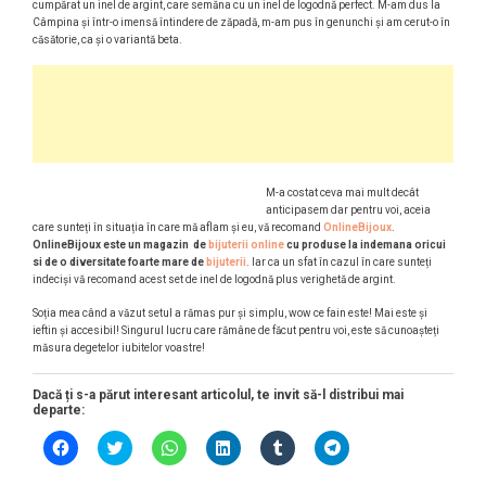
cumpărat un inel de argint, care semăna cu un inel de logodnă perfect. M-am dus la
Câmpina și într-o imensă întindere de zăpadă, m-am pus în genunchi și am cerut-o în
căsătorie, ca și o variantă beta.
M-a costat ceva mai mult decât
anticipasem dar pentru voi, aceia
care sunteți în situația în care mă aflam și eu, vă recomand
OnlineBijoux
.
OnlineBijoux este un magazin de
bijuterii online
cu produse la indemana oricui
si de o diversitate foarte mare de
bijuterii
. Iar ca un sfat în cazul în care sunteți
indeciși vă recomand acest set de inel de logodnă plus verighetă de argint.
Soția mea când a văzut setul a rămas pur și simplu, wow ce fain este! Mai este și
ieftin și accesibil! Singurul lucru care rămâne de făcut pentru voi, este să cunoașteți
măsura degetelor iubitelor voastre!
Dacă ți s-a părut interesant articolul, te invit să-l distribui mai
departe:
D
D
D
D
D
D
ă
ă
ă
ă
ă
ă
c
c
c
c
c
c