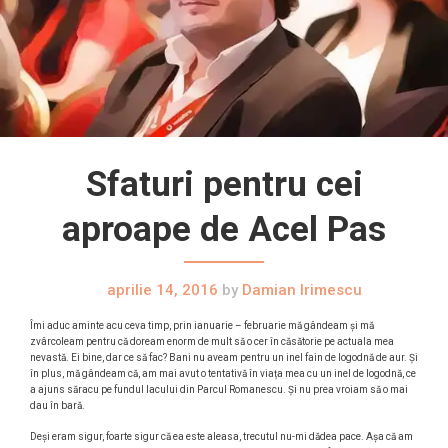
Sfaturi pentru cei
aproape de Acel Pas
aprilie 14, 2016
by
Damian Irimescu
Îmi aduc aminte acu ceva timp, prin ianuarie – februarie mă gândeam și mă
zvârcoleam pentru că doream enorm de mult să o cer în căsătorie pe actuala mea
nevastă. Ei bine, dar ce să fac? Bani nu aveam pentru un inel fain de logodnă de aur. Și
în plus, mă gândeam că, am mai avut o tentativă în viața mea cu un inel de logodnă, ce
a ajuns săracu pe fundul lacului din Parcul Romanescu. Și nu prea vroiam să o mai
dau în bară.
Deși eram sigur, foarte sigur că ea este aleasa, trecutul nu-mi dădea pace. Așa că am