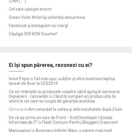
2 Ani [ … ]
Cel care iubește enorm
Green Violin Artist își schimbă denumirea
Facebook și Instagram nu merg!
Câștigă 300 RON Voucher!
Ei își spun părerea, rezonezi cu ei?
Ionut Popa
la
Cel mai ușor, subțire și ultra-business laptop
lansat de Acer la CES2019
Ce se-ntâmplă cu produsele voastre când ajung în service la
Depanero - razvanbb
la
Când îți cumperi un produs uită-te
atent la cei care se ocupă de garanția acestuia
Simona
la
Am renunțat la cafea și iată rezultatele după 2 luni
De ce aș urma un curs de Front – End Developer | Școala
Informala de IT
la
Flash Concurs Pentru Bloggerii Craioveni!
Mariusarius
la
Avengers Infinity Wars, o părere mai mult