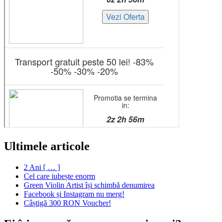
Ultimele articole
2 Ani [ … ]
Cel care iubește enorm
Green Violin Artist își schimbă denumirea
Facebook și Instagram nu merg!
Câștigă 300 RON Voucher!