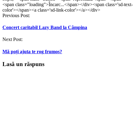
<span class="loading">Încarc...</span></div><span class='sd-text-
color'></span><a class='sd-link-color'></a></div>
Post
Previous Post:
navigation
Concert caritabil Lazy Band la Câmpina
Next Post:
Mă poți ajuta te rog frumos?
Lasă un răspuns