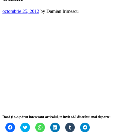
octombrie 25, 2012
by
Damian Irimescu
Dacă ți s-a părut interesant articolul, te invit să-l distribui mai departe:
Dă
Dă
Dă
Dă
Dă
Dă
clic
clic
clic
clic
clic
clic