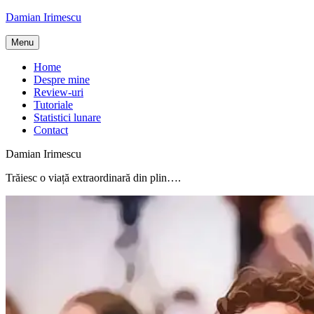
Skip
Damian Irimescu
to
content
Menu
Home
Despre mine
Review-uri
Tutoriale
Statistici lunare
Contact
Damian Irimescu
Trăiesc o viață extraordinară din plin….