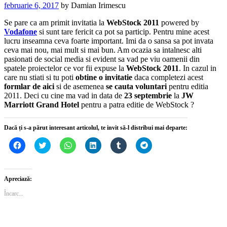
februarie 6, 2017
by
Damian Irimescu
Se pare ca am primit invitatia la
WebStock 2011
powered by
Vodafone
si sunt tare fericit ca pot sa particip. Pentru mine acest
lucru inseamna ceva foarte important. Imi da o sansa sa pot invata
ceva mai nou, mai mult si mai bun. Am ocazia sa intalnesc alti
pasionati
de social media si evident sa vad pe viu oamenii din
spatele proiectelor ce vor fii expuse la
WebStock 2011
. In cazul in
care nu stiati si tu poti
obtine o invitatie
daca completezi acest
formlar de aici
si de asemenea
se cauta voluntari
pentru editia
2011. Deci cu cine ma vad in data de
23 septembrie
la
JW
Marriott Grand Hotel
pentru a patra editie de WebStock ?
Dacă ți s-a părut interesant articolul, te invit să-l distribui mai departe:
Dă
Dă
Dă
Dă
Dă
Dă
clic
clic
clic
clic
clic
clic
pentru
pentru
pentru
pentru
pentru
pentru
a
a
partajare
a
a
partajare
partaja
partaja
pe
partaja
partaja
pe
pe
pe
WhatsApp(Se
pe
pe
Telegram(Se
Apreciază:
Facebook(Se
Twitter(Se
deschide
LinkedIn(Se
Tumblr(Se
deschide
deschide
deschide
într-
deschide
deschide
într-
Încarc...
într-
într-
o
într-
într-
o
o
o
fereastră
o
o
fereastră
fereastră
fereastră
nouă)
fereastră
fereastră
nouă)
nouă)
nouă)
nouă)
nouă)