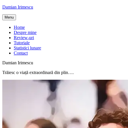
Skip
Damian Irimescu
to
content
Menu
Home
Despre mine
Review-uri
Tutoriale
Statistici lunare
Contact
Damian Irimescu
Trăiesc o viață extraordinară din plin….