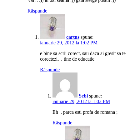
Vai .. :)) iti dai seama :)) gata sterge postul :))
Răspunde
cartus
spune:
ianuarie 29, 2012 la 1:02 PM
e bine sa scrii corect, sau daca ai gresit sa te
corectezi… tine de educatie
Răspunde
Sebi
spune:
ianuarie 29, 2012 la 1:02 PM
Eh .. parca esti profa de romana ;|
Răspunde