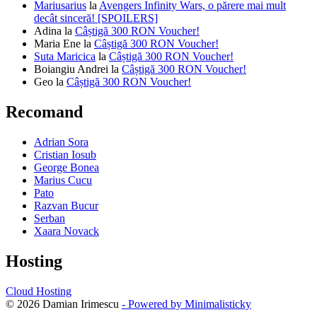
Mariusarius
la
Avengers Infinity Wars, o părere mai mult
decât sinceră! [SPOILERS]
Adina
la
Câștigă 300 RON Voucher!
Maria Ene
la
Câștigă 300 RON Voucher!
Suta Maricica
la
Câștigă 300 RON Voucher!
Boiangiu Andrei
la
Câștigă 300 RON Voucher!
Geo
la
Câștigă 300 RON Voucher!
Recomand
Adrian Sora
Cristian Iosub
George Bonea
Marius Cucu
Pato
Razvan Bucur
Serban
Xaara Novack
Hosting
Cloud Hosting
© 2026 Damian Irimescu
- Powered by Minimalisticky