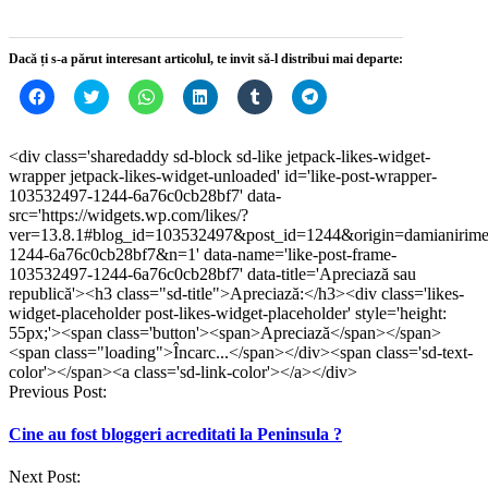
Dacă ți s-a părut interesant articolul, te invit să-l distribui mai departe:
Dă
Dă
Dă
Dă
Dă
Dă
clic
clic
clic
clic
clic
clic
pentru
pentru
pentru
pentru
pentru
pentru
a
a
partajare
a
a
partajare
partaja
partaja
pe
partaja
partaja
pe
<div class='sharedaddy sd-block sd-like jetpack-likes-widget-
pe
pe
WhatsApp(Se
pe
pe
Telegram(Se
wrapper jetpack-likes-widget-unloaded' id='like-post-wrapper-
Facebook(Se
Twitter(Se
deschide
LinkedIn(Se
Tumblr(Se
deschide
deschide
deschide
într-
deschide
deschide
într-
103532497-1244-6a76c0cb28bf7' data-
într-
într-
o
într-
într-
o
src='https://widgets.wp.com/likes/?
o
o
fereastră
o
o
fereastră
ver=13.8.1#blog_id=103532497&post_id=1244&origin=damianirim
fereastră
fereastră
nouă)
fereastră
fereastră
nouă)
nouă)
nouă)
nouă)
nouă)
1244-6a76c0cb28bf7&n=1' data-name='like-post-frame-
103532497-1244-6a76c0cb28bf7' data-title='Apreciază sau
republică'><h3 class="sd-title">Apreciază:</h3><div class='likes-
widget-placeholder post-likes-widget-placeholder' style='height:
55px;'><span class='button'><span>Apreciază</span></span>
<span class="loading">Încarc...</span></div><span class='sd-text-
color'></span><a class='sd-link-color'></a></div>
Post
Previous Post:
navigation
Cine au fost bloggeri acreditati la Peninsula ?
Next Post: