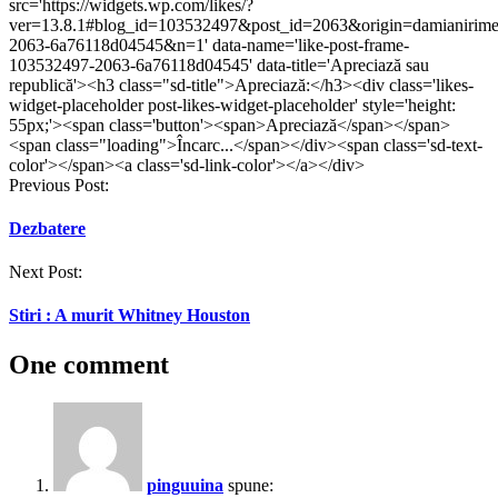
src='https://widgets.wp.com/likes/?
o
o
fereastră
o
o
fereastră
ver=13.8.1#blog_id=103532497&post_id=2063&origin=damianirim
fereastră
fereastră
nouă)
fereastră
fereastră
nouă)
nouă)
nouă)
nouă)
nouă)
2063-6a76118d04545&n=1' data-name='like-post-frame-
103532497-2063-6a76118d04545' data-title='Apreciază sau
republică'><h3 class="sd-title">Apreciază:</h3><div class='likes-
widget-placeholder post-likes-widget-placeholder' style='height:
55px;'><span class='button'><span>Apreciază</span></span>
<span class="loading">Încarc...</span></div><span class='sd-text-
color'></span><a class='sd-link-color'></a></div>
Post
Previous Post:
navigation
Dezbatere
Next Post:
Stiri : A murit Whitney Houston
One comment
pinguuina
spune: