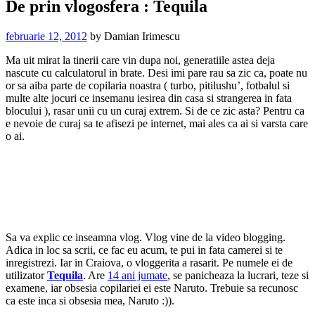
De prin vlogosfera : Tequila
februarie 12, 2012
by
Damian Irimescu
Ma uit mirat la tinerii care vin dupa noi, generatiile astea deja
nascute cu calculatorul in brate. Desi imi pare rau sa zic ca, poate nu
or sa aiba parte de copilaria noastra ( turbo, pitilushu’, fotbalul si
multe alte jocuri ce insemanu iesirea din casa si strangerea in fata
blocului ), rasar unii cu un curaj extrem. Si de ce zic asta? Pentru ca
e nevoie de curaj sa te afisezi pe internet, mai ales ca ai si varsta care
o ai.
Sa va explic ce inseamna vlog. Vlog vine de la video blogging.
Adica in loc sa scrii, ce fac eu acum, te pui in fata camerei si te
inregistrezi. Iar in Craiova, o vloggerita a rasarit. Pe numele ei de
utilizator
Tequila
. Are
14 ani jumate
, se panicheaza la lucrari, teze si
examene, iar obsesia copilariei ei este Naruto. Trebuie sa recunosc
ca este inca si obsesia mea, Naruto :)).