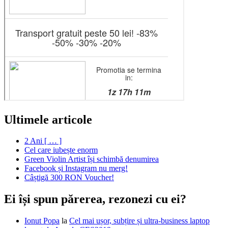
Ultimele articole
2 Ani [ … ]
Cel care iubește enorm
Green Violin Artist își schimbă denumirea
Facebook și Instagram nu merg!
Câștigă 300 RON Voucher!
Ei își spun părerea, rezonezi cu ei?
Ionut Popa
la
Cel mai ușor, subțire și ultra-business laptop