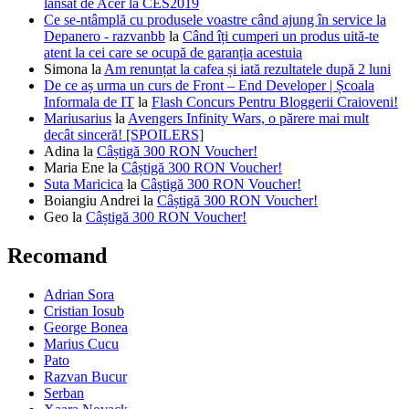
lansat de Acer la CES2019
Ce se-ntâmplă cu produsele voastre când ajung în service la
Depanero - razvanbb
la
Când îți cumperi un produs uită-te
atent la cei care se ocupă de garanția acestuia
Simona
la
Am renunțat la cafea și iată rezultatele după 2 luni
De ce aș urma un curs de Front – End Developer | Școala
Informala de IT
la
Flash Concurs Pentru Bloggerii Craioveni!
Mariusarius
la
Avengers Infinity Wars, o părere mai mult
decât sinceră! [SPOILERS]
Adina
la
Câștigă 300 RON Voucher!
Maria Ene
la
Câștigă 300 RON Voucher!
Suta Maricica
la
Câștigă 300 RON Voucher!
Boiangiu Andrei
la
Câștigă 300 RON Voucher!
Geo
la
Câștigă 300 RON Voucher!
Recomand
Adrian Sora
Cristian Iosub
George Bonea
Marius Cucu
Pato
Razvan Bucur
Serban