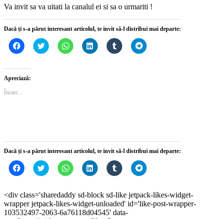
Va invit sa va uitati la canalul ei si sa o urmariti !
Dacă ți s-a părut interesant articolul, te invit să-l distribui mai departe:
Dă
Dă
Dă
Dă
Dă
Dă
clic
clic
clic
clic
clic
clic
pentru
pentru
pentru
pentru
pentru
pentru
a
a
partajare
a
a
partajare
partaja
partaja
pe
partaja
partaja
pe
pe
pe
WhatsApp(Se
pe
pe
Telegram(Se
Apreciază:
Facebook(Se
Twitter(Se
deschide
LinkedIn(Se
Tumblr(Se
deschide
deschide
deschide
într-
deschide
deschide
într-
Încarc...
într-
într-
o
într-
într-
o
o
o
fereastră
o
o
fereastră
fereastră
fereastră
nouă)
fereastră
fereastră
nouă)
nouă)
nouă)
nouă)
nouă)
Dacă ți s-a părut interesant articolul, te invit să-l distribui mai departe:
Dă
Dă
Dă
Dă
Dă
Dă
clic
clic
clic
clic
clic
clic
pentru
pentru
pentru
pentru
pentru
pentru
a
a
partajare
a
a
partajare
partaja
partaja
pe
partaja
partaja
pe
<div class='sharedaddy sd-block sd-like jetpack-likes-widget-
pe
pe
WhatsApp(Se
pe
pe
Telegram(Se
wrapper jetpack-likes-widget-unloaded' id='like-post-wrapper-
Facebook(Se
Twitter(Se
deschide
LinkedIn(Se
Tumblr(Se
deschide
deschide
deschide
într-
deschide
deschide
într-
103532497-2063-6a76118d04545' data-
într-
într-
o
într-
într-
o