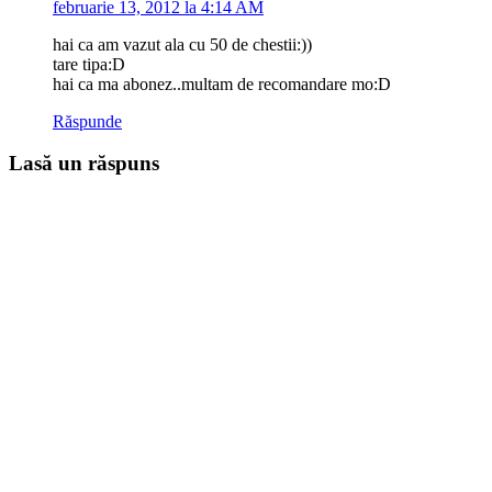
februarie 13, 2012 la 4:14 AM
hai ca am vazut ala cu 50 de chestii:))
tare tipa:D
hai ca ma abonez..multam de recomandare mo:D
Răspunde
Lasă un răspuns