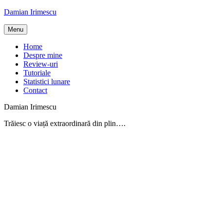
Skip
Damian Irimescu
to
content
Menu
Home
Despre mine
Review-uri
Tutoriale
Statistici lunare
Contact
Damian Irimescu
Trăiesc o viață extraordinară din plin….