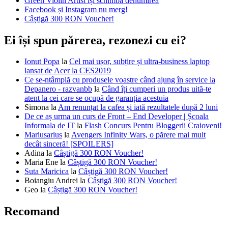
Green Violin Artist își schimbă denumirea
Facebook și Instagram nu merg!
Câștigă 300 RON Voucher!
Ei își spun părerea, rezonezi cu ei?
Ionut Popa
la
Cel mai ușor, subțire și ultra-business laptop
lansat de Acer la CES2019
Ce se-ntâmplă cu produsele voastre când ajung în service la
Depanero - razvanbb
la
Când îți cumperi un produs uită-te
atent la cei care se ocupă de garanția acestuia
Simona
la
Am renunțat la cafea și iată rezultatele după 2 luni
De ce aș urma un curs de Front – End Developer | Școala
Informala de IT
la
Flash Concurs Pentru Bloggerii Craioveni!
Mariusarius
la
Avengers Infinity Wars, o părere mai mult
decât sinceră! [SPOILERS]
Adina
la
Câștigă 300 RON Voucher!
Maria Ene
la
Câștigă 300 RON Voucher!
Suta Maricica
la
Câștigă 300 RON Voucher!
Boiangiu Andrei
la
Câștigă 300 RON Voucher!
Geo
la
Câștigă 300 RON Voucher!
Recomand