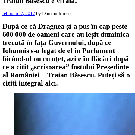
Traian Băsescu e virală!
februarie 7, 2017
by
Damian Irimescu
După ce că Dragnea și-a pus în cap peste
600 000 de oameni care au ieșit duminica
trecută în fața Guvernului, după ce
Iohannis s-a legat de el în Parlament
făcând-ul ou cu oțet, azi e în flăcări după
ce a citit „scrisoarea” fostului Președinte
al României – Traian Băsescu. Puteți să o
citiți integral aici.