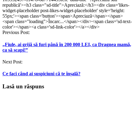
republică'><h3 class="sd-title">Apreciază:</h3><div class='likes-
widget-placeholder post-likes-widget-placeholder' style='height:
55px;'><span class='button'><span>Apreciază</span></span>
<span class="loading">Încarc...</span></div><span class='sd-text-
color'></span><a class='sd-link-color'></a></div>
Post
Previous Post:
navigation
„Fiule, ai grijă să furi până în 200 000 LEI, ca Dragnea mamă,
ca să scapi!”
Next Post:
Ce faci când ai suspiciuni că te înșală?
Lasă un răspuns