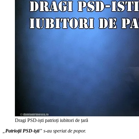
Dragi PSD-iști patrioți iubitori de țară
„
Patrioţii PSD-işti
” s-au speriat de popor.