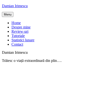
Skip
Damian Irimescu
to
content
Menu
Home
Despre mine
Review-uri
Tutoriale
Statistici lunare
Contact
Damian Irimescu
Trăiesc o viață extraordinară din plin….