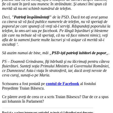
fie că sunt în ţară sau munesc în străinătate. Şi atunci îmi spun că
merită să nu-mi schimb numărul de telefon.
Deci, ”
Patrioţi înspăimântaţi
” de la PSD. Dacă tot aţi avut şansa
ca cineva să vă facă publice numerele de telefon, nu vă speriaţi de
poporul pe care spuneţi că vreţi să-l serviţi. Răspundeţi poporului la
telefon, la sms-uri sau pe facebook. Pe lângă înjurături şi blesteme
(de care nu trebuie să vă speriaţi, că nu vă face nimeni nimic), veţi
afla de la oameni foarte multe lucruri şi vă asigur că merită să-i
ascultaţi ‘.
Să auzim numai de bine, măi „
PSD-işti patrioţi iubitori de popor
„.
PS – Doamnă Grindeanu, fiţi bărbată şi nu lăcrimaţi pentru câteva
fluierături. Sunteţi soţia Primului Ministru al Guvernului României,
ce Dumnezeu! Asta-i viaţa în stratosferă, iar, dacă aveţi nevoie de
ceva curaj, sunaţi-o pe Maria.
Scrisoarea a fost postată pe
contul de Facebook
al fostului
Președinte Traian Băsescu.
Ce părere aveți de ceea ce a scris Traian Băsescu? Dar de ce a spus
azi Iohannis în Parlament?
Dacă ți s-a părut interesant articolul, te invit să-l distribui mai departe: