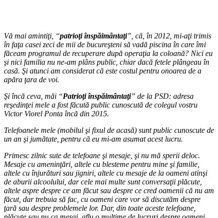
Vă mai amintiţi, “
patrioţi înspăimântaţi
”, că, în 2012, mi-aţi trimis
în faţa casei zeci de mii de bucureşteni să vadă piscina în care îmi
făceam programul de recuperare după operaţia la coloană? Nici eu
şi nici familia nu ne-am plâns public, chiar dacă fetele plângeau în
casă. Şi atunci am considerat că este costul pentru onoarea de a
apăra ţara de voi.
Şi încă ceva, măi “
Patrioţi înspăimântaţi
” de la PSD: adresa
reşedinţei mele a fost făcută public cunoscută de colegul vostru
Victor Viorel Ponta încă din 2015.
Telefoanele mele (mobilul şi fixul de acasă) sunt public cunoscute de
un an şi jumătate, pentru că eu mi-am asumat acest lucru.
Primesc zilnic sute de telefoane şi mesaje, şi nu mă sperii deloc.
Mesaje cu ameninţări, altele cu blesteme pentru mine şi familie,
altele cu înjurături sau jigniri, altele cu mesaje de la oameni atinşi
de aburii alcoolului, dar cele mai multe sunt conversaţii plăcute,
altele aspre despre ce am făcut sau despre ce cred oamenii că nu am
făcut, dar trebuia să fac, cu oameni care vor să discutăm despre
ţară sau despre problemele lor. Dar, din toate aceste telefoane,
plăcute sau nu ca mesaj, aflu o mulţime de lucruri despre oameni,