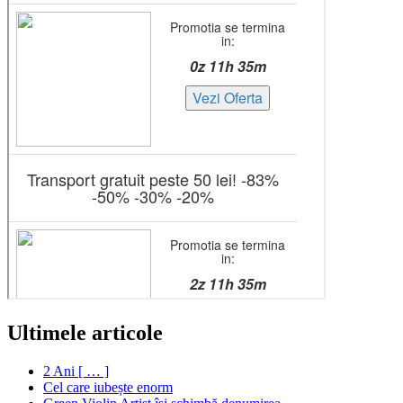
Ultimele articole
2 Ani [ … ]
Cel care iubește enorm