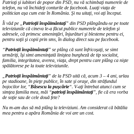
Patrioţi şi iubitori de popor din PSD, nu vă schimbaţi numerele de
telefon, nu vă închideţi conturile de facebook. Luaţi viaţa de
politician aşa cum este în România. Şi nu uitaţi, voi aţi început.
Îi văd pe „
Patrioţii înspăimântaţí
” din PSD plângându-se pe toate
televiziunile că cineva le-a făcut publice numerele de telefon şi
adresele, că primesc ameninţări, înjurături şi blesteme pentru ei,
pentru soţii şi copii prin sms, în dialog direct sau pe facebook.
“
Patrioţii înspăimântaţi
” se plâng că sunt înfricoşaţi, se simt
urmăriţi, îşi simt ameninţată liniştea burgheză de tip socialist,
familia, integritatea, averea, viaţa, drept pentru care plâng ca nişte
spălătorese pe la toate televiziunile.
„
Patrioţii înspăimântaţi
” de la PSD uită că, acum 3 – 4 ani, urlau
pe stadioane, în pieţe publice, în sate şi oraşe, din străfundul
bojocilor lor, “
Băsescu la puşcărie
“. V-aţi întrebat atunci cum se
simţea familia mea, măi “
patrioţi înspăimântaţi
”, fie că era vorba
de soţie sau de cele două fete?
Nu m-am dus să mă plâng la televiziuni. Am considerat că bătălia
mea pentru a apăra România de voi are un cost.