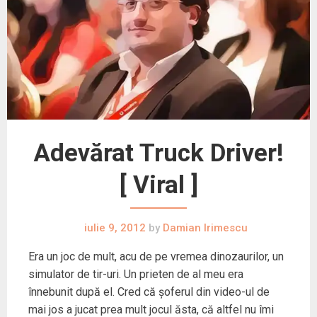
Adevărat Truck Driver!
[ Viral ]
iulie 9, 2012
by
Damian Irimescu
Era un joc de mult, acu de pe vremea dinozaurilor, un
simulator de tir-uri. Un prieten de al meu era
înnebunit după el. Cred că șoferul din video-ul de
mai jos a jucat prea mult jocul ăsta, că altfel nu îmi