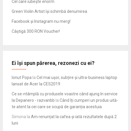
Cel care iubește enorm
Green Violin Artist își schimbă denumirea
Facebook și Instagram nu merg!
Câștigă 300 RON Voucher!
Ei își spun părerea, rezonezi cu ei?
Ionut Popa
la
Cel mai ușor, subțire și ultra-business laptop
lansat de Acer la CES2019
Ce se-ntâmplă cu produsele voastre când ajung în service
la Depanero - razvanbb
la
Când îți cumperi un produs uită-
te atent la cei care se ocupă de garanția acestuia
Simona
la
Am renunțat la cafea și iată rezultatele după 2
luni