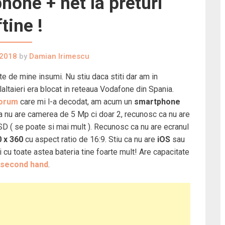
one + net la preturi
ftine !
 2018
by
Damian Irimescu
te de mine insumi. Nu stiu daca stiti dar am in
laltaieri era blocat in reteaua Vodafone din Spania.
orum
care mi l-a decodat, am acum un
smartphone
a nu are camerea de 5 Mp ci doar 2, recunosc ca nu are
l SD ( se poate si mai mult ). Recunosc ca nu are ecranul
 x 360
cu aspect ratio de 16:9.
Stiu ca nu are
iOS
sau
Si cu toate astea bateria tine foarte mult! Are capacitate
a second hand
.