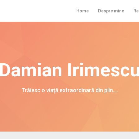
Home
Despre mine
Re
Damian Irimesc
Trăiesc o viață extraordinară din plin….