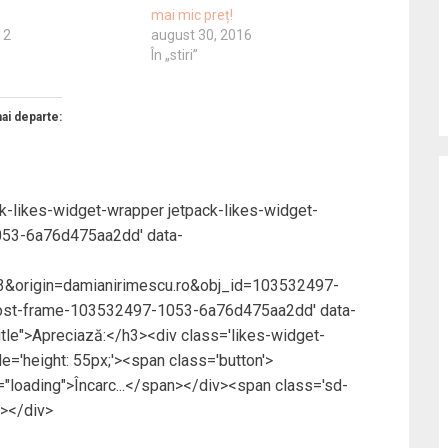
mai mic preț!
12
august 30, 2016
În „stiri”
mai departe:
ck-likes-widget-wrapper jetpack-likes-widget-
053-6a76d475aa2dd' data-
&origin=damianirimescu.ro&obj_id=103532497-
ost-frame-103532497-1053-6a76d475aa2dd' data-
title">Apreciază:</h3><div class='likes-widget-
e='height: 55px;'><span class='button'>
loading">Încarc...</span></div><span class='sd-
a></div>