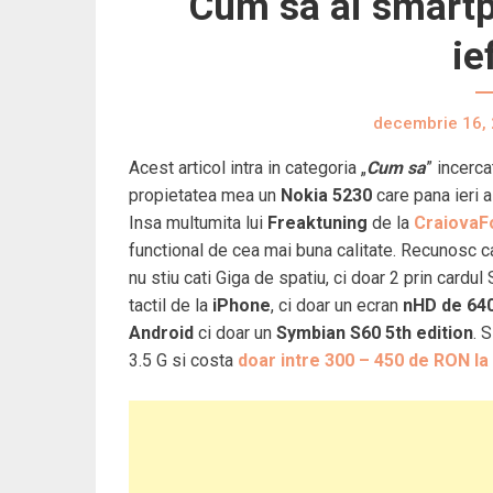
Cum sa ai smartph
ie
decembrie 16,
Acest articol intra in categoria „
Cum sa
” incerca
propietatea mea un
Nokia 5230
care pana ieri a
Insa multumita lui
Freaktuning
de la
CraiovaF
functional de cea mai buna calitate. Recunosc c
nu stiu cati Giga de spatiu, ci doar 2 prin cardu
tactil de la
iPhone
, ci doar un ecran
nHD de 640
Android
ci doar un
Symbian S60 5th edition
. 
3.5 G si costa
doar intre 300 – 450 de RON l