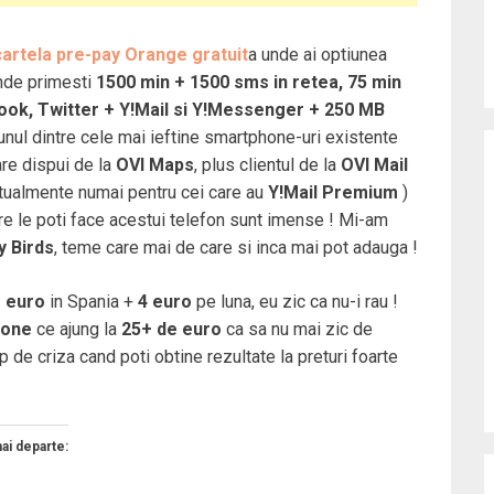
cartela pre-pay Orange gratuit
a unde ai optiunea
nde primesti
1500 min + 1500 sms in retea, 75 min
book, Twitter + Y!Mail si Y!Messenger + 250 MB
nul dintre cele mai ieftine smartphone-uri existente
are dispui de la
OVI Maps
, plus clientul de la
OVI Mail
tualmente numai pentru cei care au
Y!Mail Premium
)
care le poti face acestui telefon sunt imense ! Mi-am
y Birds
, teme care mai de care si inca mai pot adauga !
e euro
in Spania +
4 euro
pe luna, eu zic ca nu-i rau !
hone
ce ajung la
25+ de euro
ca sa nu mai zic de
p de criza cand poti obtine rezultate la preturi foarte
mai departe: