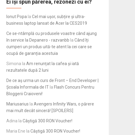
Ei își spun părerea, rezonezi cu ei?
Ionut Popa
la
Cel mai ușor, subțire și ultra-
business laptop lansat de Acer la CES2019
Ce se-ntâmplă cu produsele voastre când ajung
în service la Depanero - razvanbb
la
Când îți
cumperi un produs uită-te atent la cei care se
ocupă de garanția acestuia
Simona
la
Am renunțat la cafea și iată
rezultatele după 2 luni
De ce aș urma un curs de Front – End Developer |
Școala Informala de IT
la
Flash Concurs Pentru
Bloggerii Craioveni!
Mariusarius
la
Avengers Infinity Wars, o părere
mai mult decât sinceră! [SPOILERS]
Adina
la
Câștigă 300 RON Voucher!
Maria Ene
la
Câștigă 300 RON Voucher!