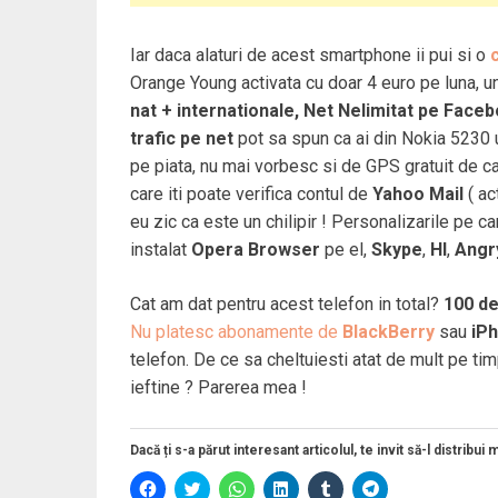
Iar daca alaturi de acest smartphone ii pui si o
Orange Young activata cu doar 4 euro pe luna, u
nat + internationale, Net Nelimitat pe Face
trafic pe net
pot sa spun ca ai din Nokia 5230 u
pe piata, nu mai vorbesc si de GPS gratuit de c
care iti poate verifica contul de
Yahoo Mail
( ac
eu zic ca este un chilipir ! Personalizarile pe 
instalat
Opera Browser
pe el,
Skype
,
HI
,
Angr
Cat am dat pentru acest telefon in total?
100 d
Nu platesc abonamente de
BlackBerry
sau
iP
telefon. De ce sa cheltuiesti atat de mult pe tim
ieftine ? Parerea mea !
Dacă ți s-a părut interesant articolul, te invit să-l distribui 
D
D
D
D
D
D