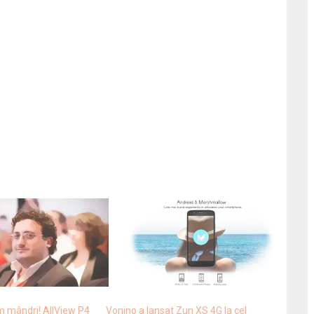
m mândri! AllView P4
Vonino a lansat Zun XS 4G la cel