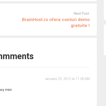
Next Post:
BrainHost.ro ofera conturi demo
gratuite !
mmments
ianuarie 25, 2012 la 11:28 AM
axy mini