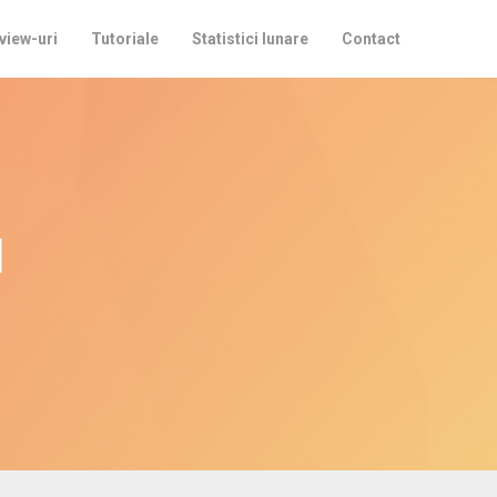
view-uri
Tutoriale
Statistici lunare
Contact
u