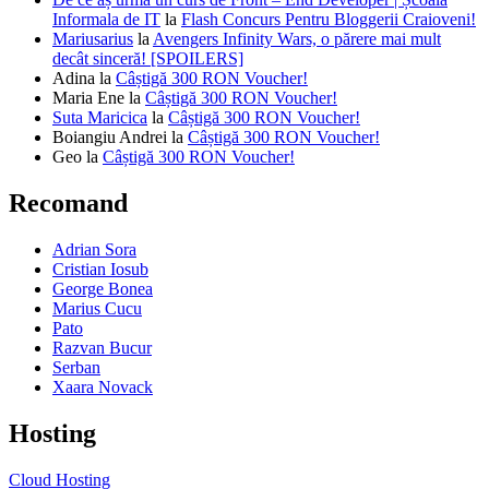
Informala de IT
la
Flash Concurs Pentru Bloggerii Craioveni!
Mariusarius
la
Avengers Infinity Wars, o părere mai mult
decât sinceră! [SPOILERS]
Adina
la
Câștigă 300 RON Voucher!
Maria Ene
la
Câștigă 300 RON Voucher!
Suta Maricica
la
Câștigă 300 RON Voucher!
Boiangiu Andrei
la
Câștigă 300 RON Voucher!
Geo
la
Câștigă 300 RON Voucher!
Recomand
Adrian Sora
Cristian Iosub
George Bonea
Marius Cucu
Pato
Razvan Bucur
Serban
Xaara Novack
Hosting
Cloud Hosting