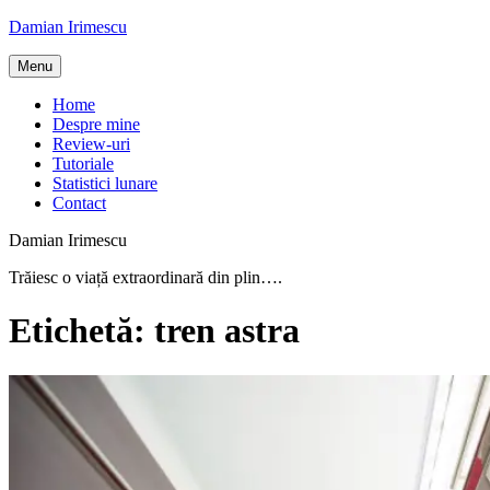
Skip
Damian Irimescu
to
content
Menu
Home
Despre mine
Review-uri
Tutoriale
Statistici lunare
Contact
Damian Irimescu
Trăiesc o viață extraordinară din plin….
Etichetă:
tren astra