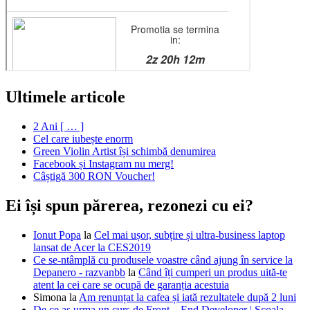
Ultimele articole
2 Ani [ … ]
Cel care iubește enorm
Green Violin Artist își schimbă denumirea
Facebook și Instagram nu merg!
Câștigă 300 RON Voucher!
Ei își spun părerea, rezonezi cu ei?
Ionut Popa
la
Cel mai ușor, subțire și ultra-business laptop
lansat de Acer la CES2019
Ce se-ntâmplă cu produsele voastre când ajung în service la
Depanero - razvanbb
la
Când îți cumperi un produs uită-te
atent la cei care se ocupă de garanția acestuia
Simona
la
Am renunțat la cafea și iată rezultatele după 2 luni
De ce aș urma un curs de Front – End Developer | Școala