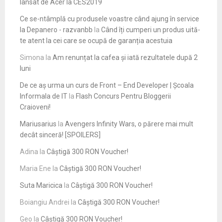
lansat de Acer la CES2019
Ce se-ntâmplă cu produsele voastre când ajung în service
la Depanero - razvanbb
la
Când îți cumperi un produs uită-
te atent la cei care se ocupă de garanția acestuia
Simona
la
Am renunțat la cafea și iată rezultatele după 2
luni
De ce aș urma un curs de Front – End Developer | Școala
Informala de IT
la
Flash Concurs Pentru Bloggerii
Craioveni!
Mariusarius
la
Avengers Infinity Wars, o părere mai mult
decât sinceră! [SPOILERS]
Adina
la
Câștigă 300 RON Voucher!
Maria Ene
la
Câștigă 300 RON Voucher!
Suta Maricica
la
Câștigă 300 RON Voucher!
Boiangiu Andrei
la
Câștigă 300 RON Voucher!
Geo
la
Câștigă 300 RON Voucher!