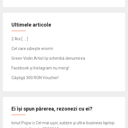
Ultimele articole
2 Ani [ … ]
Cel care iubește enorm
Green Violin Artist își schimbă denumirea
Facebook și Instagram nu merg!
Câștigă 300 RON Voucher!
Ei își spun părerea, rezonezi cu ei?
Ionut Popa
la
Cel mai ușor, subțire și ultra-business laptop