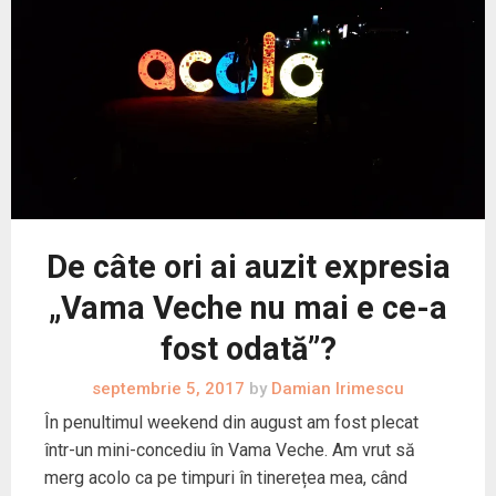
De câte ori ai auzit expresia
„Vama Veche nu mai e ce-a
fost odată”?
septembrie 5, 2017
by
Damian Irimescu
În penultimul weekend din august am fost plecat
într-un mini-concediu în Vama Veche. Am vrut să
merg acolo ca pe timpuri în tinerețea mea, când