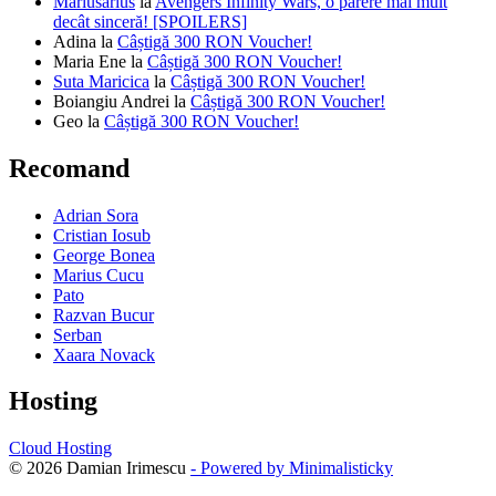
Mariusarius
la
Avengers Infinity Wars, o părere mai mult
decât sinceră! [SPOILERS]
Adina
la
Câștigă 300 RON Voucher!
Maria Ene
la
Câștigă 300 RON Voucher!
Suta Maricica
la
Câștigă 300 RON Voucher!
Boiangiu Andrei
la
Câștigă 300 RON Voucher!
Geo
la
Câștigă 300 RON Voucher!
Recomand
Adrian Sora
Cristian Iosub
George Bonea
Marius Cucu
Pato
Razvan Bucur
Serban
Xaara Novack
Hosting
Cloud Hosting
© 2026 Damian Irimescu
- Powered by Minimalisticky