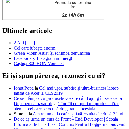
Ultimele articole
2 Ani [ … ]
Cel care iubește enorm
Green Violin Artist își schimbă denumirea
Facebook și Instagram nu merg!
Câștigă 300 RON Voucher!
Ei își spun părerea, rezonezi cu ei?
Ionut Popa
la
Cel mai ușor, subțire și ultra-business laptop
lansat de Acer la CES2019
Ce se-ntâmplă cu produsele voastre când ajung în service la
Depanero - razvanbb
la
Când îți cumperi un produs uită-te
atent la cei care se ocupă de garanția acestuia
Simona
la
Am renunțat la cafea și iată rezultatele după 2 luni
De ce aș urma un curs de Front – End Developer | Școala
Informala de IT
la
Flash Concurs Pentru Bloggerii Craioveni!