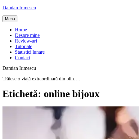
Skip
Damian Irimescu
to
content
Menu
Home
Despre mine
Review-uri
Tutoriale
Statistici lunare
Contact
Damian Irimescu
Trăiesc o viață extraordinară din plin….
Etichetă:
online bijoux