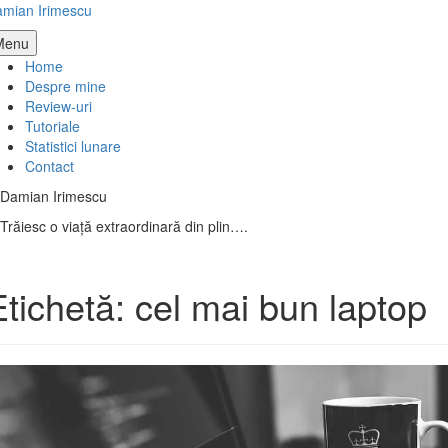
Skip
mian Irimescu
to
Menu
content
Home
Despre mine
Review-uri
Tutoriale
Statistici lunare
Contact
Damian Irimescu
Trăiesc o viață extraordinară din plin….
Etichetă:
cel mai bun laptop