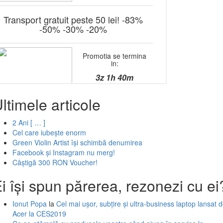
ltimele articole
2 Ani [ … ]
Cel care iubește enorm
Green Violin Artist își schimbă denumirea
Facebook și Instagram nu merg!
Câștigă 300 RON Voucher!
i își spun părerea, rezonezi cu ei
Ionut Popa
la
Cel mai ușor, subțire și ultra-business laptop lansat 
Acer la CES2019