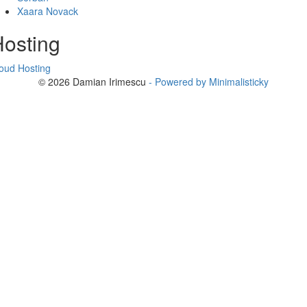
Xaara Novack
osting
oud Hosting
© 2026 Damian Irimescu
- Powered by Minimalisticky