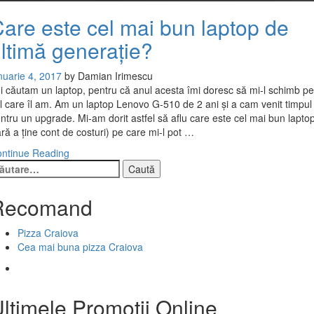
are este cel mai bun laptop de
ltimă generație?
nuarie 4, 2017
by
Damian Irimescu
i căutam un laptop, pentru că anul acesta îmi doresc să mi-l schimb pe
l care îl am. Am un laptop Lenovo G-510 de 2 ani și a cam venit timpul
ntru un upgrade. Mi-am dorit astfel să aflu care este cel mai bun lapto
ără a ține cont de costuri) pe care mi-l pot …
ntinue Reading
ută
pă:
Recomand
Pizza Craiova
Cea mai buna pizza Craiova
ltimele Promotii Online