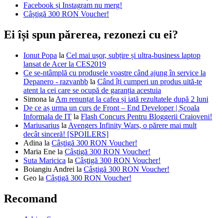
Facebook și Instagram nu merg!
Câștigă 300 RON Voucher!
Ei își spun părerea, rezonezi cu ei?
Ionut Popa
la
Cel mai ușor, subțire și ultra-business laptop
lansat de Acer la CES2019
Ce se-ntâmplă cu produsele voastre când ajung în service la
Depanero - razvanbb
la
Când îți cumperi un produs uită-te
atent la cei care se ocupă de garanția acestuia
Simona
la
Am renunțat la cafea și iată rezultatele după 2 luni
De ce aș urma un curs de Front – End Developer | Școala
Informala de IT
la
Flash Concurs Pentru Bloggerii Craioveni!
Mariusarius
la
Avengers Infinity Wars, o părere mai mult
decât sinceră! [SPOILERS]
Adina
la
Câștigă 300 RON Voucher!
Maria Ene
la
Câștigă 300 RON Voucher!
Suta Maricica
la
Câștigă 300 RON Voucher!
Boiangiu Andrei
la
Câștigă 300 RON Voucher!
Geo
la
Câștigă 300 RON Voucher!
Recomand