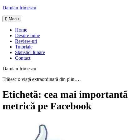
Skip
Damian Irimescu
to
content
Menu
Home
Despre mine
Review-uri
Tutoriale
Statistici lunare
Contact
Damian Irimescu
Trăiesc o viață extraordinară din plin….
Etichetă:
cea mai importantă
metrică pe Facebook