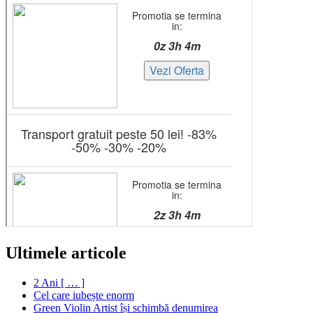
Ultimele articole
2 Ani [ … ]
Cel care iubește enorm
Green Violin Artist își schimbă denumirea