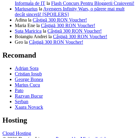
Informala de IT
la
Flash Concurs Pentru Bloggerii Craioveni!
Mariusarius
la
Avengers Infinity Wars, o părere mai mult
decât sinceră! [SPOILERS]
Adina
la
Câștigă 300 RON Voucher!
Maria Ene
la
Câștigă 300 RON Voucher!
Suta Maricica
la
Câștigă 300 RON Voucher!
Boiangiu Andrei
la
Câștigă 300 RON Voucher!
Geo
la
Câștigă 300 RON Voucher!
Recomand
Adrian Sora
Cristian Iosub
George Bonea
Marius Cucu
Pato
Razvan Bucur
Serban
Xaara Novack
Hosting
Cloud Hosting