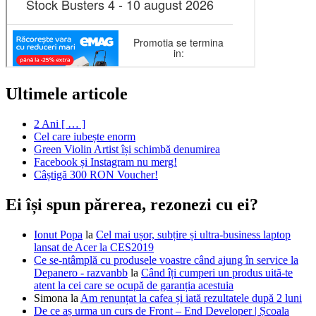
Ultimele articole
2 Ani [ … ]
Cel care iubește enorm
Green Violin Artist își schimbă denumirea
Facebook și Instagram nu merg!
Câștigă 300 RON Voucher!
Ei își spun părerea, rezonezi cu ei?
Ionut Popa
la
Cel mai ușor, subțire și ultra-business laptop
lansat de Acer la CES2019
Ce se-ntâmplă cu produsele voastre când ajung în service la
Depanero - razvanbb
la
Când îți cumperi un produs uită-te
atent la cei care se ocupă de garanția acestuia
Simona
la
Am renunțat la cafea și iată rezultatele după 2 luni
De ce aș urma un curs de Front – End Developer | Școala