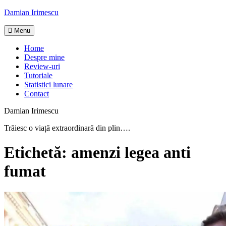
Skip
Damian Irimescu
to
content
Menu
Home
Despre mine
Review-uri
Tutoriale
Statistici lunare
Contact
Damian Irimescu
Trăiesc o viață extraordinară din plin….
Etichetă:
amenzi legea anti
fumat