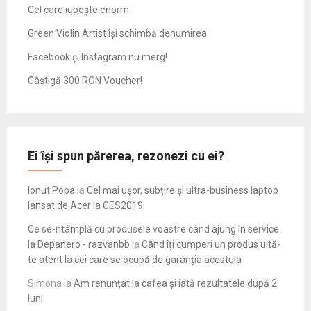
Cel care iubește enorm
Green Violin Artist își schimbă denumirea
Facebook și Instagram nu merg!
Câștigă 300 RON Voucher!
Ei își spun părerea, rezonezi cu ei?
Ionut Popa
la
Cel mai ușor, subțire și ultra-business laptop
lansat de Acer la CES2019
Ce se-ntâmplă cu produsele voastre când ajung în service
la Depanero - razvanbb
la
Când îți cumperi un produs uită-
te atent la cei care se ocupă de garanția acestuia
Simona
la
Am renunțat la cafea și iată rezultatele după 2
luni