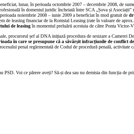
beneficiat, lunar, în perioada octombrie 2007 – decembrie 2008, de sume 
e profesională în domeniul juridic încheiată între SCA „Șova și Asociaț
n perioada noiembrie 2008 – iunie 2009 a beneficiat în mod gratuit de
dr
em de leasing financiar de la Romstal Leasing (rate în valoare de aprox. 6
tului de leasing
în momentul preluării acestuia de către Ponta Victor-V
onale, procurorul șef al DNA inițiază procedura de sesizare a Camerei De
rioada în care se presupune că a săvârșit infracțiunile de conflict d
ocesului penal reglementată de Codul de procedură penală, activitate care
nu PSD. Voi ce părere aveți? Să-și dea sau nu demisia din funcția de pr