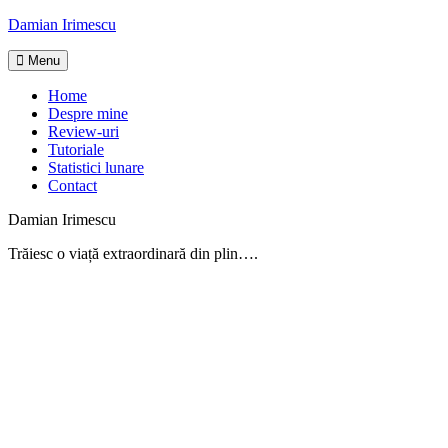
Skip
Damian Irimescu
to
content
Menu
Home
Despre mine
Review-uri
Tutoriale
Statistici lunare
Contact
Damian Irimescu
Trăiesc o viață extraordinară din plin….