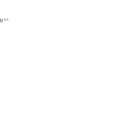
)) ^^