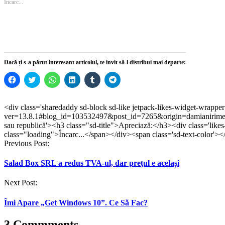
Încarc...
într-
într-
o
într-
într-
o
o
o
fereastră
o
o
fereastră
fereastră
fereastră
nouă)
fereastră
fereastră
nouă)
nouă)
nouă)
nouă)
nouă)
Dacă ți s-a părut interesant articolul, te invit să-l distribui mai departe:
Dă
Dă
Dă
Dă
Dă
Dă
clic
clic
clic
clic
clic
clic
pentru
pentru
pentru
pentru
pentru
pentru
a
a
partajare
a
a
partajare
partaja
partaja
pe
partaja
partaja
pe
<div class='sharedaddy sd-block sd-like jetpack-likes-widget-wrappe
pe
pe
WhatsApp(Se
pe
pe
Telegram(Se
ver=13.8.1#blog_id=103532497&post_id=7265&origin=damianirimes
Facebook(Se
Twitter(Se
deschide
LinkedIn(Se
Tumblr(Se
deschide
deschide
deschide
într-
deschide
deschide
într-
sau republică'><h3 class="sd-title">Apreciază:</h3><div class='like
într-
într-
o
într-
într-
o
class="loading">Încarc...</span></div><span class='sd-text-color'><
o
o
fereastră
o
o
fereastră
Post
Previous Post:
fereastră
fereastră
nouă)
fereastră
fereastră
nouă)
nouă)
nouă)
nouă)
nouă)
navigation
Salad Box SRL a redus TVA-ul, dar prețul e același
Next Post:
Îmi Apare „Get Windows 10”. Ce Să Fac?
3 Commments