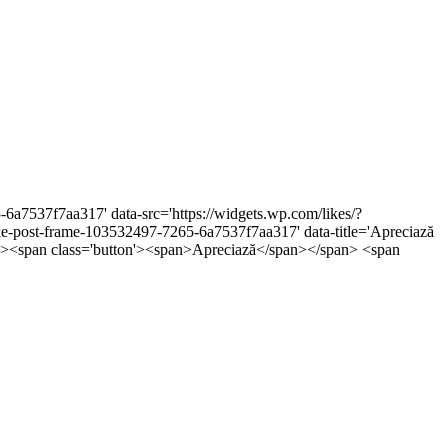
-6a7537f7aa317' data-src='https://widgets.wp.com/likes/?
post-frame-103532497-7265-6a7537f7aa317' data-title='Apreciază
5px;'><span class='button'><span>Apreciază</span></span> <span