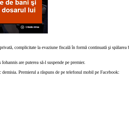
rivată, complicitate la evaziune fiscală în formă continuată şi spălarea b
s Iohannis are puterea să-l suspende pe premier.
blic demisia. Premierul a răspuns de pe telefonul mobil pe Facebook: