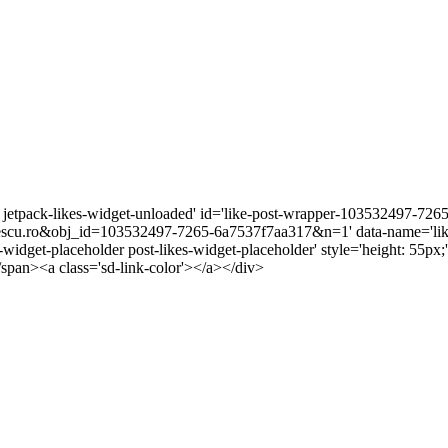
r jetpack-likes-widget-unloaded' id='like-post-wrapper-103532497-7265
cu.ro&obj_id=103532497-7265-6a7537f7aa317&n=1' data-name='like-
s-widget-placeholder post-likes-widget-placeholder' style='height: 5
/span><a class='sd-link-color'></a></div>