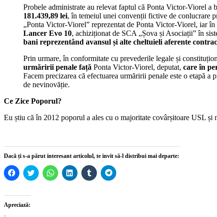
Probele administrate au relevat faptul că Ponta Victor-Viorel a 
181.439,89 lei
, în temeiul unei convenții fictive de conlucrar
„Ponta Victor-Viorel” reprezentat de Ponta Victor-Viorel, iar î
Lancer Evo 10
, achiziționat de SCA „Șova și Asociații” în sist
bani reprezentând avansul și alte cheltuieli aferente contrac
Prin urmare, în conformitate cu prevederile legale și constituți
urmăririi penale față
Ponta Victor-Viorel, deputat,
care în pe
Facem precizarea că efectuarea urmăririi penale este o etapă a pr
de nevinovăție.
Ce Zice Poporul?
Eu știu că în 2012 poporul a ales cu o majoritate covârșitoare USL și 
Dacă ți s-a părut interesant articolul, te invit să-l distribui mai departe:
Dă
Dă
Dă
Dă
Dă
Dă
clic
clic
clic
clic
clic
clic
pentru
pentru
pentru
pentru
pentru
pentru
a
a
partajare
a
a
partajare
partaja
partaja
pe
partaja
partaja
pe
pe
pe
WhatsApp(Se
pe
pe
Telegram(Se
Apreciază:
Facebook(Se
Twitter(Se
deschide
LinkedIn(Se
Tumblr(Se
deschide
deschide
deschide
într-
deschide
deschide
într-