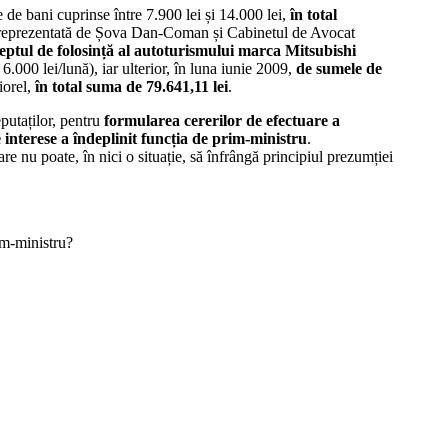
de bani cuprinse între 7.900 lei și 14.000 lei,
în total
ii” reprezentată de Șova Dan-Coman și Cabinetul de Avocat
eptul de folosință al autoturismului marca Mitsubishi
.000 lei/lună), iar ulterior, în luna iunie 2009,
de sumele de
iorel,
în total suma de 79.641,11 lei
.
putaților, pentru
formularea cererilor de efectuare a
e interese a îndeplinit funcția de prim-ministru
.
 nu poate, în nici o situație, să înfrângă principiul prezumției
im-ministru?