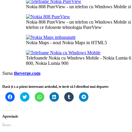
Nokia 808 PureView - un telefon cu Windows Mobile si
Nokia 808 PureView - un telefon cu Windows Mobile si 
telefon ce foloseste tehnologia PureView
Nokia Maps - noul Nokia Maps in HTML5
Telefoanele Nokia cu Windows Mobile - Nokia Lumia 6
800, Nokia Lumia 900
Sursa
theverge.com
Dacă ți s-a părut interesant articolul, te invit să-l distribui mai departe:
Dă
Dă
Dă
Dă
Dă
Dă
clic
clic
clic
clic
clic
clic
pentru
pentru
pentru
pentru
pentru
pentru
a
a
partajare
a
a
partajare
partaja
partaja
pe
partaja
partaja
pe
pe
pe
WhatsApp(Se
pe
pe
Telegram(Se
Apreciază:
Facebook(Se
Twitter(Se
deschide
LinkedIn(Se
Tumblr(Se
deschide
deschide
deschide
într-
deschide
deschide
într-
Încarc...
într-
într-
o
într-
într-
o
o
o
fereastră
o
o
fereastră