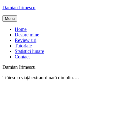
Skip
Damian Irimescu
to
content
Menu
Home
Despre mine
Review-uri
Tutoriale
Statistici lunare
Contact
Damian Irimescu
Trăiesc o viață extraordinară din plin….