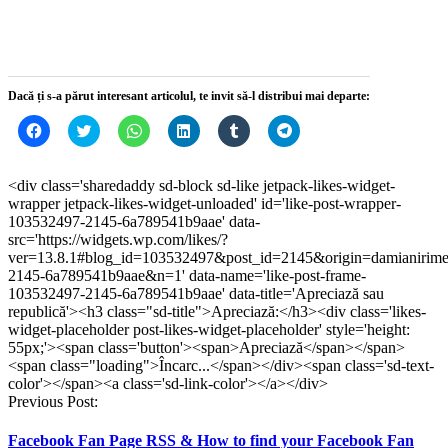
fereastră
fereastră
nouă)
fereastră
fereastră
nouă)
nouă)
nouă)
nouă)
nouă)
Dacă ți s-a părut interesant articolul, te invit să-l distribui mai departe:
Dă
Dă
Dă
Dă
Dă
Dă
clic
clic
clic
clic
clic
clic
pentru
pentru
pentru
pentru
pentru
pentru
a
a
partajare
a
a
partajare
partaja
partaja
pe
partaja
partaja
pe
<div class='sharedaddy sd-block sd-like jetpack-likes-widget-
pe
pe
WhatsApp(Se
pe
pe
Telegram(Se
wrapper jetpack-likes-widget-unloaded' id='like-post-wrapper-
Facebook(Se
Twitter(Se
deschide
LinkedIn(Se
Tumblr(Se
deschide
deschide
deschide
într-
deschide
deschide
într-
103532497-2145-6a789541b9aae' data-
într-
într-
o
într-
într-
o
src='https://widgets.wp.com/likes/?
o
o
fereastră
o
o
fereastră
ver=13.8.1#blog_id=103532497&post_id=2145&origin=damianirim
fereastră
fereastră
nouă)
fereastră
fereastră
nouă)
nouă)
nouă)
nouă)
nouă)
2145-6a789541b9aae&n=1' data-name='like-post-frame-
103532497-2145-6a789541b9aae' data-title='Apreciază sau
republică'><h3 class="sd-title">Apreciază:</h3><div class='likes-
widget-placeholder post-likes-widget-placeholder' style='height:
55px;'><span class='button'><span>Apreciază</span></span>
<span class="loading">Încarc...</span></div><span class='sd-text-
color'></span><a class='sd-link-color'></a></div>
Post
Previous Post:
navigation
Facebook Fan Page RSS & How to find your Facebook Fan