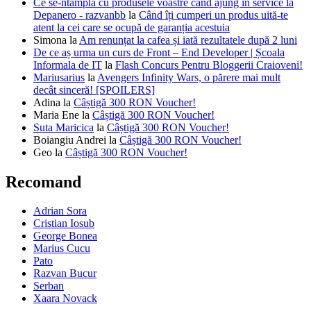
Ce se-ntâmplă cu produsele voastre când ajung în service la
Depanero - razvanbb
la
Când îți cumperi un produs uită-te
atent la cei care se ocupă de garanția acestuia
Simona
la
Am renunțat la cafea și iată rezultatele după 2 luni
De ce aș urma un curs de Front – End Developer | Școala
Informala de IT
la
Flash Concurs Pentru Bloggerii Craioveni!
Mariusarius
la
Avengers Infinity Wars, o părere mai mult
decât sinceră! [SPOILERS]
Adina
la
Câștigă 300 RON Voucher!
Maria Ene
la
Câștigă 300 RON Voucher!
Suta Maricica
la
Câștigă 300 RON Voucher!
Boiangiu Andrei
la
Câștigă 300 RON Voucher!
Geo
la
Câștigă 300 RON Voucher!
Recomand
Adrian Sora
Cristian Iosub
George Bonea
Marius Cucu
Pato
Razvan Bucur
Serban
Xaara Novack