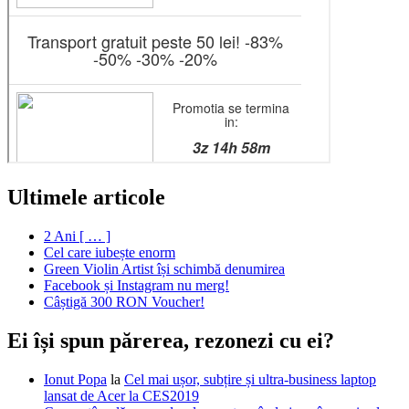
Ultimele articole
2 Ani [ … ]
Cel care iubește enorm
Green Violin Artist își schimbă denumirea
Facebook și Instagram nu merg!
Câștigă 300 RON Voucher!
Ei își spun părerea, rezonezi cu ei?
Ionut Popa
la
Cel mai ușor, subțire și ultra-business laptop
lansat de Acer la CES2019