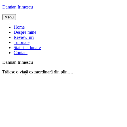
Skip
Damian Irimescu
to
content
Menu
Home
Despre mine
Review-uri
Tutoriale
Statistici lunare
Contact
Damian Irimescu
Trăiesc o viață extraordinară din plin….