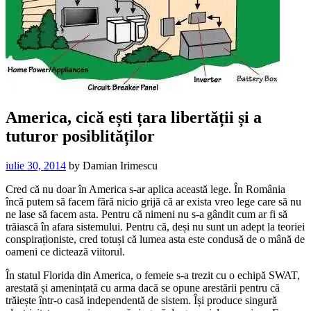
America, cică ești țara libertății și a
tuturor posiblităților
iulie 30, 2014
by
Damian Irimescu
Cred că nu doar în America s-ar aplica această lege. În România
încă putem să facem fără nicio grijă că ar exista vreo lege care să nu
ne lase să facem asta. Pentru că nimeni nu s-a gândit cum ar fi să
trăiască în afara sistemului. Pentru că, deși nu sunt un adept la teoriei
conspiraționiste, cred totuși că lumea asta este condusă de o mână de
oameni ce dictează viitorul.
În statul Florida din America, o femeie s-a trezit cu o echipă SWAT,
arestată și amenințată cu arma dacă se opune arestării pentru că
trăiește într-o casă independentă de sistem. Își produce singură