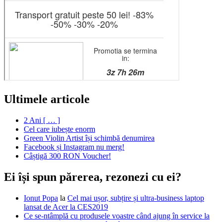
Ultimele articole
2 Ani [ … ]
Cel care iubește enorm
Green Violin Artist își schimbă denumirea
Facebook și Instagram nu merg!
Câștigă 300 RON Voucher!
Ei își spun părerea, rezonezi cu ei?
Ionut Popa
la
Cel mai ușor, subțire și ultra-business laptop
lansat de Acer la CES2019
Ce se-ntâmplă cu produsele voastre când ajung în service la