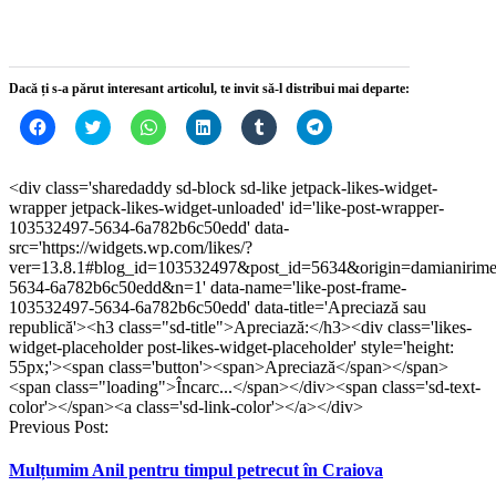
nouă)
nouă)
nouă)
nouă)
Dacă ți s-a părut interesant articolul, te invit să-l distribui mai departe:
Dă
Dă
Dă
Dă
Dă
Dă
clic
clic
clic
clic
clic
clic
pentru
pentru
pentru
pentru
pentru
pentru
a
a
partajare
a
a
partajare
partaja
partaja
pe
partaja
partaja
pe
<div class='sharedaddy sd-block sd-like jetpack-likes-widget-
pe
pe
WhatsApp(Se
pe
pe
Telegram(Se
wrapper jetpack-likes-widget-unloaded' id='like-post-wrapper-
Facebook(Se
Twitter(Se
deschide
LinkedIn(Se
Tumblr(Se
deschide
deschide
deschide
într-
deschide
deschide
într-
103532497-5634-6a782b6c50edd' data-
într-
într-
o
într-
într-
o
src='https://widgets.wp.com/likes/?
o
o
fereastră
o
o
fereastră
ver=13.8.1#blog_id=103532497&post_id=5634&origin=damianirim
fereastră
fereastră
nouă)
fereastră
fereastră
nouă)
nouă)
nouă)
nouă)
nouă)
5634-6a782b6c50edd&n=1' data-name='like-post-frame-
103532497-5634-6a782b6c50edd' data-title='Apreciază sau
republică'><h3 class="sd-title">Apreciază:</h3><div class='likes-
widget-placeholder post-likes-widget-placeholder' style='height:
55px;'><span class='button'><span>Apreciază</span></span>
<span class="loading">Încarc...</span></div><span class='sd-text-
color'></span><a class='sd-link-color'></a></div>
Post
Previous Post:
navigation
Mulțumim Anil pentru timpul petrecut în Craiova