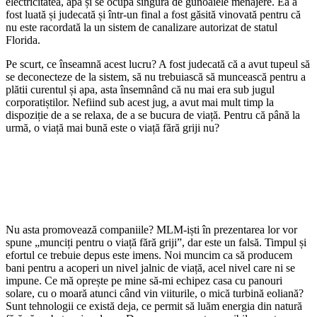
electricitatea, apa și se ocupă singură de gunoaiele menajere. Ea a
fost luată și judecată și într-un final a fost găsită vinovată pentru că
nu este racordată la un sistem de canalizare autorizat de statul
Florida.
Pe scurt, ce înseamnă acest lucru? A fost judecată că a avut tupeul să
se deconecteze de la sistem, să nu trebuiască să muncească pentru a
plătii curentul și apa, asta însemnând că nu mai era sub jugul
corporatiștilor. Nefiind sub acest jug, a avut mai mult timp la
dispoziție de a se relaxa, de a se bucura de viață. Pentru că până la
urmă, o viață mai bună este o viață fără griji nu?
Nu asta promovează companiile? MLM-iști în prezentarea lor vor
spune „munciți pentru o viață fără griji”, dar este un falsă. Timpul și
efortul ce trebuie depus este imens. Noi muncim ca să producem
bani pentru a acoperi un nivel jalnic de viață, acel nivel care ni se
impune. Ce mă oprește pe mine să-mi echipez casa cu panouri
solare, cu o moară atunci când vin viiturile, o mică turbină eoliană?
Sunt tehnologii ce există deja, ce permit să luăm energia din natură