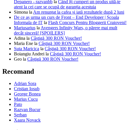
Depanero - razvanbb
la
Când îți cumperi un produs uită-te
atent la cei care se ocupă de garanția acestuia
Simona
la
Am renunțat la cafea și iată rezultatele după 2 luni
De ce aș urma un curs de Front – End Developer | Școala
Informala de IT
la
Flash Concurs Pentru Bloggerii Craioveni!
Mariusarius
la
Avengers Infinity Wars, o părere mai mult
decât sinceră! [SPOILERS]
Adina
la
Câștigă 300 RON Voucher!
Maria Ene
la
Câștigă 300 RON Voucher!
Suta Maricica
la
Câștigă 300 RON Voucher!
Boiangiu Andrei
la
Câștigă 300 RON Voucher!
Geo
la
Câștigă 300 RON Voucher!
Recomand
Adrian Sora
Cristian Iosub
George Bonea
Marius Cucu
Pato
Razvan Bucur
Serban
Xaara Novack