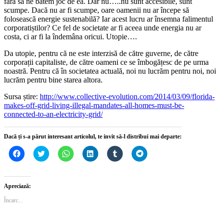
fără să ne batem joc de ea. Dar nu…..nu sunt accesibile, sunt
scumpe. Dacă nu ar fi scumpe, oare oamenii nu ar începe să
folosească energie sustenabilă? Iar acest lucru ar însemna falimentul
corporatiștilor? Ce fel de societate ar fi aceea unde energia nu ar
costa, ci ar fi la îndemâna oricui. Utopie….
Da utopie, pentru că ne este interzisă de către guverne, de către
corporații capitaliste, de către oameni ce se îmbogățesc de pe urma
noastră. Pentru că în societatea actuală, noi nu lucrăm pentru noi, noi
lucrăm pentru bine starea altora.
Sursa știre:
http://www.collective-evolution.com/2014/03/09/florida-
makes-off-grid-living-illegal-mandates-all-homes-must-be-
connected-to-an-electricity-grid/
Dacă ți s-a părut interesant articolul, te invit să-l distribui mai departe:
Dă
Dă
Dă
Dă
Dă
Dă
clic
clic
clic
clic
clic
clic
pentru
pentru
pentru
pentru
pentru
pentru
a
a
partajare
a
a
partajare
partaja
partaja
pe
partaja
partaja
pe
pe
pe
WhatsApp(Se
pe
pe
Telegram(Se
Apreciază:
Facebook(Se
Twitter(Se
deschide
LinkedIn(Se
Tumblr(Se
deschide
deschide
deschide
într-
deschide
deschide
într-
Încarc...
într-
într-
o
într-
într-
o
o
o
fereastră
o
o
fereastră
fereastră
fereastră
nouă)
fereastră
fereastră
nouă)