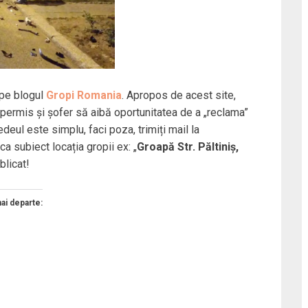
pe blogul
Gropi Romania
. Apropos de acest site,
e permis și șofer să aibă oportunitatea de a „reclama”
deul este simplu, faci poza, trimiți mail la
ca subiect locația gropii ex: „
Groapă Str. Păltiniș,
blicat!
mai departe: