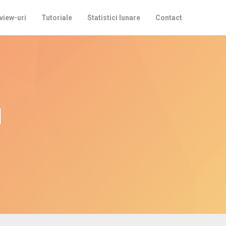
view-uri
Tutoriale
Statistici lunare
Contact
u