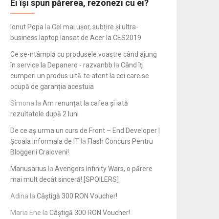
Ei își spun părerea, rezonezi cu ei?
Ionut Popa
la
Cel mai ușor, subțire și ultra-
business laptop lansat de Acer la CES2019
Ce se-ntâmplă cu produsele voastre când ajung
în service la Depanero - razvanbb
la
Când îți
cumperi un produs uită-te atent la cei care se
ocupă de garanția acestuia
Simona
la
Am renunțat la cafea și iată
rezultatele după 2 luni
De ce aș urma un curs de Front – End Developer |
Școala Informala de IT
la
Flash Concurs Pentru
Bloggerii Craioveni!
Mariusarius
la
Avengers Infinity Wars, o părere
mai mult decât sinceră! [SPOILERS]
Adina
la
Câștigă 300 RON Voucher!
Maria Ene
la
Câștigă 300 RON Voucher!