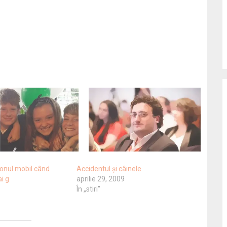
fonul mobil când
Accidentul şi câinele
i g
aprilie 29, 2009
În „stiri”