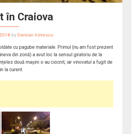
 în Craiova
 2018
by
Damian Irimescu
soldate cu pagube materiale. Primul (nu am fost prezent
ineva din zonă) a avut loc la sensul giratoriu de la
nțeles două mașini s-au ciocnit, iar vinovatul a fugit de
in la curent.