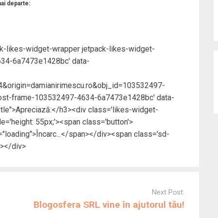
mai departe:
ck-likes-widget-wrapper jetpack-likes-widget-
634-6a7473e1428bc' data-
&origin=damianirimescu.ro&obj_id=103532497-
ost-frame-103532497-4634-6a7473e1428bc' data-
title">Apreciază:</h3><div class='likes-widget-
e='height: 55px;'><span class='button'>
loading">Încarc...</span></div><span class='sd-
a></div>
Next Post:
Blogosfera SRL vine în ajutorul tău!