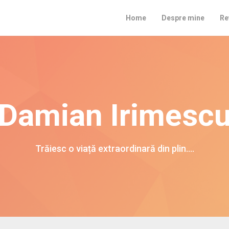
Home
Despre mine
Re
Damian Irimesc
Trăiesc o viață extraordinară din plin….