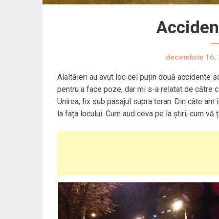
Accident
decembrie 16,
Alaltăieri au avut loc cel puțin două accidente 
pentru a face poze, dar mi s-a relatat de către c
Unirea, fix sub pasajul supra teran. Din câte am î
la fața locului. Cum aud ceva pe la știri, cum vă ț