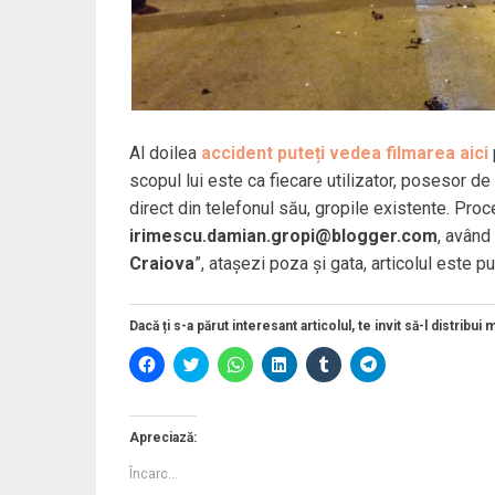
Al doilea
accident puteți vedea filmarea aici
scopul lui este ca fiecare utilizator, posesor d
direct din telefonul său, gropile existente. Proce
irimescu.damian.gropi@blogger.com
, având 
Craiova
”, atașezi poza și gata, articolul este pu
Dacă ți s-a părut interesant articolul, te invit să-l distribui 
D
D
D
D
D
D
ă
ă
ă
ă
ă
ă
c
c
c
c
c
c
l
l
l
l
l
l
i
i
i
i
i
i
c
c
c
c
c
c
Apreciază:
p
p
p
p
p
p
e
e
e
e
e
e
Încarc...
n
n
n
n
n
n
t
t
t
t
t
t