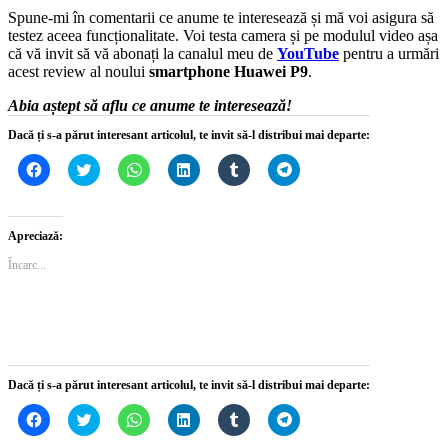
Spune-mi în comentarii ce anume te interesează și mă voi asigura să
testez aceea funcționalitate. Voi testa camera și pe modulul video așa
că vă invit să vă abonați la canalul meu de
YouTube
pentru a urmări
acest review al noului
smartphone Huawei P9
.
Abia aștept să aflu ce anume te interesează!
Dacă ți s-a părut interesant articolul, te invit să-l distribui mai departe:
Dă
Dă
Dă
Dă
Dă
Dă
clic
clic
clic
clic
clic
clic
pentru
pentru
pentru
pentru
pentru
pentru
a
a
partajare
a
a
partajare
partaja
partaja
pe
partaja
partaja
pe
pe
pe
WhatsApp(Se
pe
pe
Telegram(Se
Apreciază:
Facebook(Se
Twitter(Se
deschide
LinkedIn(Se
Tumblr(Se
deschide
deschide
deschide
într-
deschide
deschide
într-
Încarc...
într-
într-
o
într-
într-
o
o
o
fereastră
o
o
fereastră
fereastră
fereastră
nouă)
fereastră
fereastră
nouă)
nouă)
nouă)
nouă)
nouă)
Dacă ți s-a părut interesant articolul, te invit să-l distribui mai departe:
Dă
Dă
Dă
Dă
Dă
Dă
clic
clic
clic
clic
clic
clic
pentru
pentru
pentru
pentru
pentru
pentru