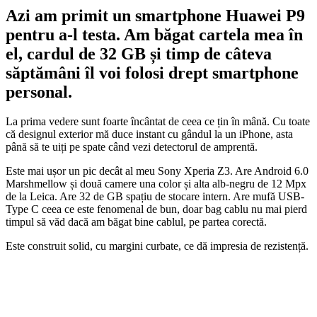
Azi am primit un smartphone Huawei P9
pentru a-l testa. Am băgat cartela mea în
el, cardul de 32 GB și timp de câteva
săptămâni îl voi folosi drept smartphone
personal.
La prima vedere sunt foarte încântat de ceea ce țin în mână. Cu toate
că designul exterior mă duce instant cu gândul la un iPhone, asta
până să te uiți pe spate când vezi detectorul de amprentă.
Este mai ușor un pic decât al meu Sony Xperia Z3. Are Android 6.0
Marshmellow și două camere una color și alta alb-negru de 12 Mpx
de la Leica. Are 32 de GB spațiu de stocare intern. Are mufă USB-
Type C ceea ce este fenomenal de bun, doar bag cablu nu mai pierd
timpul să văd dacă am băgat bine cablul, pe partea corectă.
Este construit solid, cu margini curbate, ce dă impresia de rezistență.