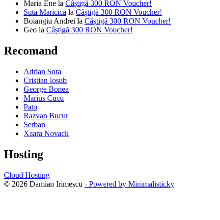
Maria Ene
la
Câștigă 300 RON Voucher!
Suta Maricica
la
Câștigă 300 RON Voucher!
Boiangiu Andrei
la
Câștigă 300 RON Voucher!
Geo
la
Câștigă 300 RON Voucher!
Recomand
Adrian Sora
Cristian Iosub
George Bonea
Marius Cucu
Pato
Razvan Bucur
Serban
Xaara Novack
Hosting
Cloud Hosting
© 2026 Damian Irimescu
- Powered by Minimalisticky