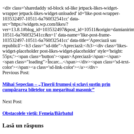
a
a
partajare
a
a
partajare
partaja
partaja
pe
partaja
partaja
pe
<div class='sharedaddy sd-block sd-like jetpack-likes-widget-
pe
pe
WhatsApp(Se
pe
pe
Telegram(Se
wrapper jetpack-likes-widget-unloaded' id='like-post-wrapper-
Facebook(Se
Twitter(Se
deschide
LinkedIn(Se
Tumblr(Se
deschide
deschide
deschide
într-
deschide
deschide
într-
103532497-10511-6a760f32541cc' data-
într-
într-
o
într-
într-
o
src='https://widgets.wp.com/likes/?
o
o
fereastră
o
o
fereastră
ver=13.8.1#blog_id=103532497&post_id=10511&origin=damianiri
fereastră
fereastră
nouă)
fereastră
fereastră
nouă)
nouă)
nouă)
nouă)
nouă)
10511-6a760f32541cc&n=1' data-name='like-post-frame-
103532497-10511-6a760f32541cc' data-title='Apreciază sau
republică'><h3 class="sd-title">Apreciază:</h3><div class='likes-
widget-placeholder post-likes-widget-placeholder' style='height:
55px;'><span class='button'><span>Apreciază</span></span>
<span class="loading">Încarc...</span></div><span class='sd-text-
color'></span><a class='sd-link-color'></a></div>
Post
Previous Post:
navigation
Mihai Sepeclan – „Tinerii frumoși și sclavi susțin prin
cumpărarea biletelor un megaritual masonic”
Next Post:
Obstacolele vieții: Femeia/Bărbatul
Lasă un răspuns