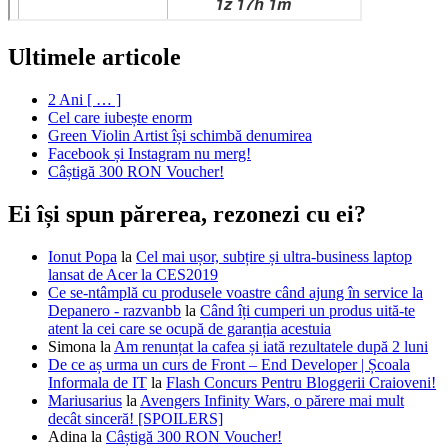
Ultimele articole
2 Ani [ … ]
Cel care iubește enorm
Green Violin Artist își schimbă denumirea
Facebook și Instagram nu merg!
Câștigă 300 RON Voucher!
Ei își spun părerea, rezonezi cu ei?
Ionut Popa
la
Cel mai ușor, subțire și ultra-business laptop
lansat de Acer la CES2019
Ce se-ntâmplă cu produsele voastre când ajung în service la
Depanero - razvanbb
la
Când îți cumperi un produs uită-te
atent la cei care se ocupă de garanția acestuia
Simona
la
Am renunțat la cafea și iată rezultatele după 2 luni
De ce aș urma un curs de Front – End Developer | Școala
Informala de IT
la
Flash Concurs Pentru Bloggerii Craioveni!
Mariusarius
la
Avengers Infinity Wars, o părere mai mult
decât sinceră! [SPOILERS]
Adina
la
Câștigă 300 RON Voucher!