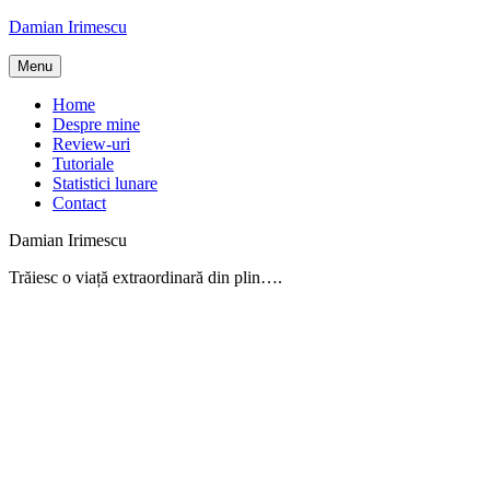
Skip
Damian Irimescu
to
content
Menu
Home
Despre mine
Review-uri
Tutoriale
Statistici lunare
Contact
Damian Irimescu
Trăiesc o viață extraordinară din plin….