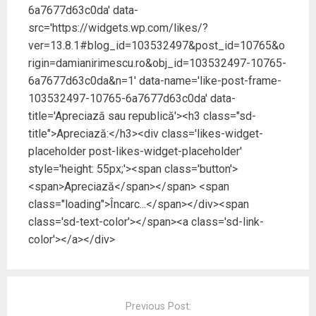
r
r
r
r
r
r
6a7677d63c0da' data-
u
u
u
u
u
u
a
a
p
a
a
p
src='https://widgets.wp.com/likes/?
p
p
a
p
p
a
a
a
r
a
a
r
ver=13.8.1#blog_id=103532497&post_id=10765&o
r
r
t
r
r
t
t
t
a
t
t
a
rigin=damianirimescu.ro&obj_id=103532497-10765-
a
a
j
a
a
j
j
j
a
j
j
a
6a7677d63c0da&n=1' data-name='like-post-frame-
a
a
r
a
a
r
p
p
e
p
p
e
103532497-10765-6a7677d63c0da' data-
e
e
p
e
e
p
title='Apreciază sau republică'><h3 class="sd-
F
T
e
L
T
e
a
w
W
i
u
T
title">Apreciază:</h3><div class='likes-widget-
c
i
h
n
m
e
e
t
a
k
b
l
placeholder post-likes-widget-placeholder'
b
t
t
e
l
e
o
e
s
d
r
g
style='height: 55px;'><span class='button'>
o
r
A
I
(
r
k
(
p
n
S
a
<span>Apreciază</span></span> <span
(
S
p
(
e
m
S
e
(
S
d
(
class="loading">Încarc...</span></div><span
e
d
S
e
e
S
d
e
e
d
s
e
class='sd-text-color'></span><a class='sd-link-
e
s
d
e
c
d
s
c
e
s
h
e
color'></a></div>
c
h
s
c
i
s
h
i
c
h
d
c
i
d
h
i
e
h
d
e
i
d
î
i
e
î
d
e
n
d
Post
î
n
e
î
t
e
n
t
î
n
r
î
navigation
Previous Post:
t
r
n
t
-
n