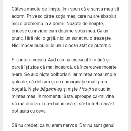
Câteva minute de liniște, îmi spun că e șansa mea să
adorm. Privesc către soția mea, care nu are absolut
nici o problemă în a dormi. Noapte de noapte,
pricesc cu invidie cum doarme soția mea. Ca un
prunc, fără nici o grijă, nici un sunet nu o trezește.
Nici măcar bubuielile unui ciocan atât de puternic.
S-a întors vecinu. Aud cum ia ciocanul în mână și
parcă își zice că mai încearcă, că încercarea moarte
n-are. Se aud niște bolborisiri iar mintea mea umple
golurile, că deh am și eu o imaginație mult prea
bogată. Niște
băgami-aș
și niște
f*tu-ți
se aud în
mintea mea. În momentul ăsta, aproape că-mi vine
să mă duc la el să-i bat în ușă și să-l întreb dacă-l
pot ajuta cu ceva.
Să nu credeți că nu eram nervos. Dar nu sunt genul