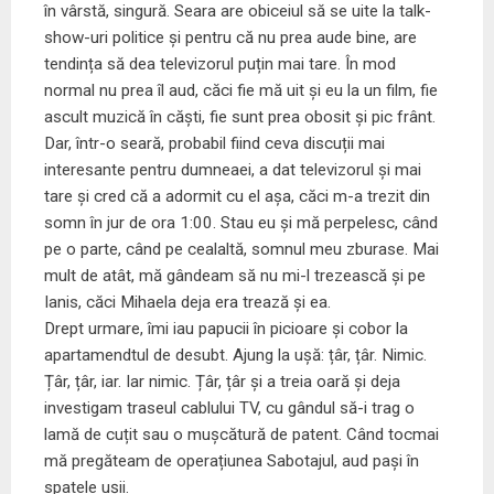
în vârstă, singură. Seara are obiceiul să se uite la talk-
show-uri politice și pentru că nu prea aude bine, are
tendința să dea televizorul puțin mai tare. În mod
normal nu prea îl aud, căci fie mă uit și eu la un film, fie
ascult muzică în căști, fie sunt prea obosit și pic frânt.
Dar, într-o seară, probabil fiind ceva discuții mai
interesante pentru dumneaei, a dat televizorul și mai
tare și cred că a adormit cu el așa, căci m-a trezit din
somn în jur de ora 1:00. Stau eu și mă perpelesc, când
pe o parte, când pe cealaltă, somnul meu zburase. Mai
mult de atât, mă gândeam să nu mi-l trezească și pe
Ianis, căci Mihaela deja era trează și ea.
Drept urmare, îmi iau papucii în picioare și cobor la
apartamendtul de desubt. Ajung la ușă: țâr, țâr. Nimic.
Țâr, țâr, iar. Iar nimic. Țâr, țâr și a treia oară și deja
investigam traseul cablului TV, cu gândul să-i trag o
lamă de cuțit sau o mușcătură de patent. Când tocmai
mă pregăteam de operațiunea Sabotajul, aud pași în
spatele ușii.