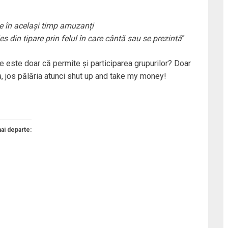
fie în același timp amuzanți
ies din tipare prin felul în care cântă sau se
prezintă
”
are este doar că permite și participarea grupurilor? Doar
da, jos pălăria atunci shut up and take my money!
mai departe: