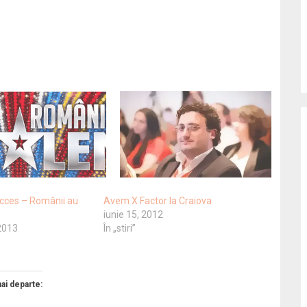
ucces – Românii au
Avem X Factor la Craiova
iunie 15, 2012
 2013
În „stiri”
mai departe: