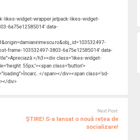
ck-likes-widget-wrapper jetpack-likes-widget-
3803-6a75e12585014' data-
&origin=damianirimescu.ro&obj_id=103532497-
ost-frame-103532497-3803-6a75e12585014' data-
title">Apreciază:</h3><div class='likes-widget-
e='height: 55px;'><span class='button'>
loading">Încarc...</span></div><span class='sd-
a></div>
Next Post:
ȘTIRE! S-a lansat o nouă rețea de
socializare!