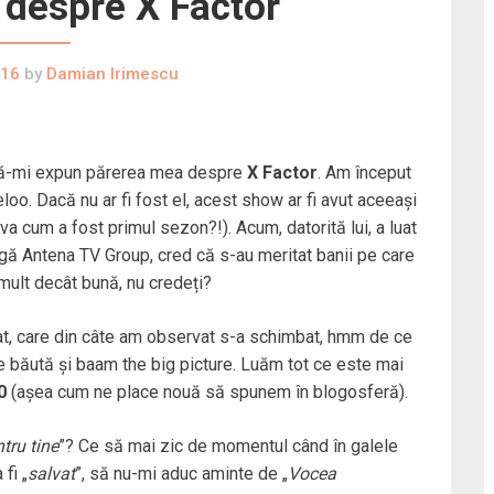
despre X Factor
016
by
Damian Irimescu
u să-mi expun părerea mea despre
X Factor
. Am început
eloo. Dacă nu ar fi fost el, acest show ar fi avut aceeași
a cum a fost primul sezon?!). Acum, datorită lui, a luat
agă Antena TV Group, cred că s-au meritat banii pe care
 mult decât bună, nu credeți?
rmat, care din câte am observat s-a schimbat, hmm de ce
e băută și baam the big picture. Luăm tot ce este mai
0
(așea cum ne place nouă să spunem în blogosferă).
tru tine
”? Ce să mai zic de momentul când în galele
fi „
salvat
”, să nu-mi aduc aminte de „
Vocea