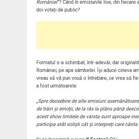
României
”? Când în emisiunile live, din fiecare
doi votați de public?
Formatul s-a schimbat, într-adevăr, dar origina
României, pe apa sâmbetei. Își aduce cineva am
vreau să vă pun vouă o întrebare, ce vrea să fi
a fost următoarele:
„
Spre deosebire de alte emisiuni asemănătoar
de trăiri și emoții, de la râs la plâns până desc
acest show limitele de vârsta sunt aproape inex
participa atât soliști cât și interpreți care cânta 