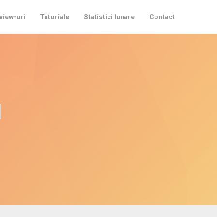
view-uri
Tutoriale
Statistici lunare
Contact
u