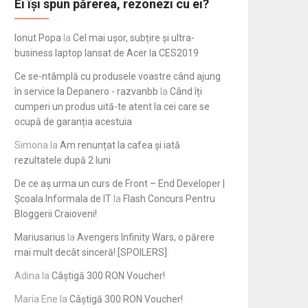
Ei își spun părerea, rezonezi cu ei?
Ionut Popa
la
Cel mai ușor, subțire și ultra-
business laptop lansat de Acer la CES2019
Ce se-ntâmplă cu produsele voastre când ajung
în service la Depanero - razvanbb
la
Când îți
cumperi un produs uită-te atent la cei care se
ocupă de garanția acestuia
Simona
la
Am renunțat la cafea și iată
rezultatele după 2 luni
De ce aș urma un curs de Front – End Developer |
Școala Informala de IT
la
Flash Concurs Pentru
Bloggerii Craioveni!
Mariusarius
la
Avengers Infinity Wars, o părere
mai mult decât sinceră! [SPOILERS]
Adina
la
Câștigă 300 RON Voucher!
Maria Ene
la
Câștigă 300 RON Voucher!