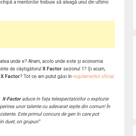
 echipă a mentorilor trebuie să aleagă unul din ultimii
litatea unde e? Aham, acolo unde este și economia
inte de câștigătorul
X Factor
sezonul 1? Și acum,
e
X Factor
? Tot ce am putut găsi în
regulamentul oficial
e
X-Factor
aduce în fața telespectatorilor o explozie
operirea unor talente cu adevarat ieșite din comun! În
istente. Este primul concurs de gen în care pot
în duet, ori grupuri
.”