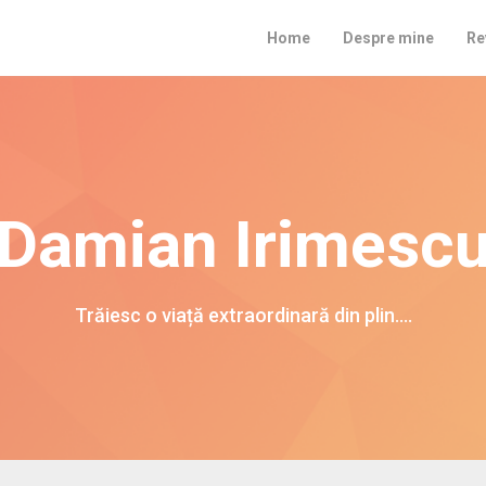
Home
Despre mine
Re
Damian Irimesc
Trăiesc o viață extraordinară din plin….