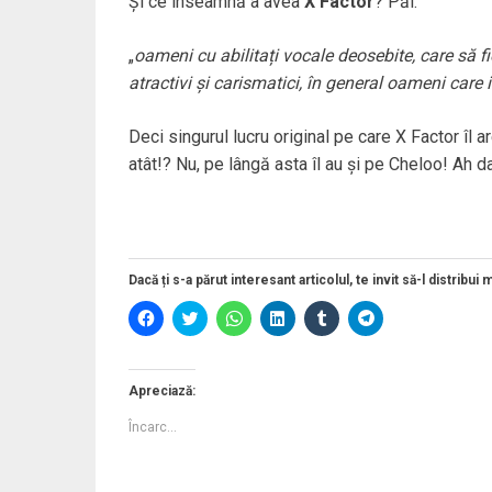
Și ce înseamnă a avea
X Factor
? Păi:
„
oameni cu abilitați vocale deosebite, care să 
atractivi și carismatici, în general oameni care 
Deci singurul lucru original pe care X Factor îl 
atât!? Nu, pe lângă asta îl au și pe Cheloo! Ah 
Dacă ți s-a părut interesant articolul, te invit să-l distribui 
D
D
D
D
D
D
ă
ă
ă
ă
ă
ă
c
c
c
c
c
c
l
l
l
l
l
l
i
i
i
i
i
i
c
c
c
c
c
c
Apreciază:
p
p
p
p
p
p
e
e
e
e
e
e
Încarc...
n
n
n
n
n
n
t
t
t
t
t
t
r
r
r
r
r
r
u
u
u
u
u
u
a
a
p
a
a
p