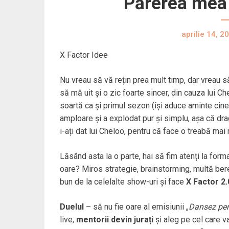
Părerea mea 
aprilie 14, 2
X Factor Idee
Nu vreau să vă rețin prea mult timp, dar vrea
să mă uit și o zic foarte sincer, din cauza lui Ch
soartă ca și primul sezon (își aduce aminte cinev
amploare și a explodat pur și simplu, așa că dr
i-ați dat lui Cheloo, pentru că face o treabă mai
Lăsând asta la o parte, hai să fim atenți la fo
oare? Miros strategie, brainstorming, multă ber
bun de la celelalte show-uri și face
X Factor 2.
Duelul
– să nu fie oare al emisiunii „
Dansez pen
live,
mentorii devin jurați
și aleg pe cel care va 