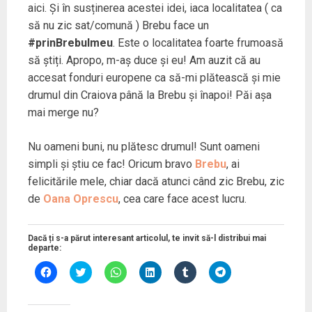
aici. Și în susținerea acestei idei, iaca localitatea ( ca
să nu zic sat/comună ) Brebu face un
#prinBrebulmeu
. Este o localitatea foarte frumoasă
să știți. Apropo, m-aș duce și eu! Am auzit că au
accesat fonduri europene ca să-mi plătească și mie
drumul din Craiova până la Brebu și înapoi! Păi așa
mai merge nu?
Nu oameni buni, nu plătesc drumul! Sunt oameni
simpli și știu ce fac! Oricum bravo
Brebu
, ai
felicitările mele, chiar dacă atunci când zic Brebu, zic
de
Oana Oprescu
, cea care face acest lucru.
Dacă ți s-a părut interesant articolul, te invit să-l distribui mai
departe:
D
D
D
D
D
D
ă
ă
ă
ă
ă
ă
c
c
c
c
c
c
l
l
l
l
l
l
i
i
i
i
i
i