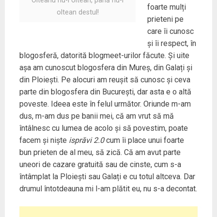
Olteanu nu-i oltean, până nu-i
foarte mulți
oltean destul!
prieteni pe
care îi cunosc
și îi respect, în
blogosferă, datorită blogmeet-urilor făcute. Și uite
așa am cunoscut blogosfera din Mureș, din Galați și
din Ploiești. Pe alocuri am reușit să cunosc și ceva
parte din blogosfera din București, dar asta e o altă
poveste. Ideea este în felul următor. Oriunde m-am
dus, m-am dus pe banii mei, că am vrut să mă
întâlnesc cu lumea de acolo și să povestim, poate
facem și niște
isprăvi 2.0
cum îi place unui foarte
bun prieten de al meu, să zică. Că am avut parte
uneori de cazare gratuită sau de cinste, cum s-a
întâmplat la Ploiești sau Galați e cu totul altceva. Dar
drumul întotdeauna mi l-am plătit eu, nu s-a decontat.