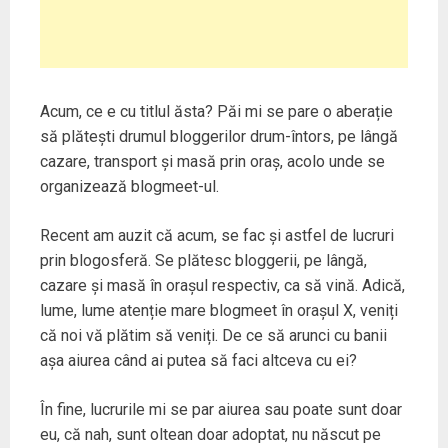
Acum, ce e cu titlul ăsta? Păi mi se pare o aberație
să plătești drumul bloggerilor drum-întors, pe lângă
cazare, transport și masă prin oraș, acolo unde se
organizează blogmeet-ul.
Recent am auzit că acum, se fac și astfel de lucruri
prin blogosferă. Se plătesc bloggerii, pe lângă,
cazare și masă în orașul respectiv, ca să vină. Adică,
lume, lume atenție mare blogmeet în orașul X, veniți
că noi vă plătim să veniți. De ce să arunci cu banii
așa aiurea când ai putea să faci altceva cu ei?
În fine, lucrurile mi se par aiurea sau poate sunt doar
eu, că nah, sunt oltean doar adoptat, nu născut pe