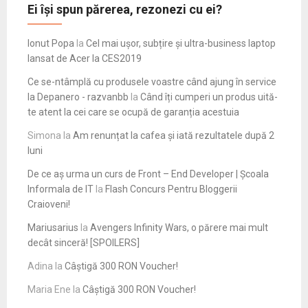
Ei își spun părerea, rezonezi cu ei?
Ionut Popa
la
Cel mai ușor, subțire și ultra-business laptop
lansat de Acer la CES2019
Ce se-ntâmplă cu produsele voastre când ajung în service
la Depanero - razvanbb
la
Când îți cumperi un produs uită-
te atent la cei care se ocupă de garanția acestuia
Simona
la
Am renunțat la cafea și iată rezultatele după 2
luni
De ce aș urma un curs de Front – End Developer | Școala
Informala de IT
la
Flash Concurs Pentru Bloggerii
Craioveni!
Mariusarius
la
Avengers Infinity Wars, o părere mai mult
decât sinceră! [SPOILERS]
Adina
la
Câștigă 300 RON Voucher!
Maria Ene
la
Câștigă 300 RON Voucher!