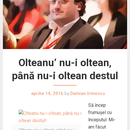
Olteanu’ nu-i oltean,
până nu-i oltean destul
aprilie 14, 2016
by
Damian Irimescu
Să încep
frumușel cu
începutul. Mi-
am făcut