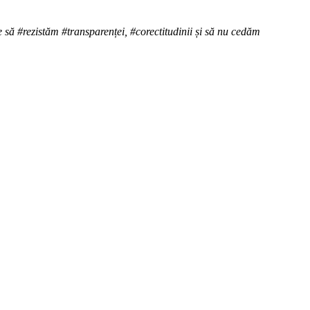
e să #rezistăm #transparenței, #corectitudinii și să nu cedăm