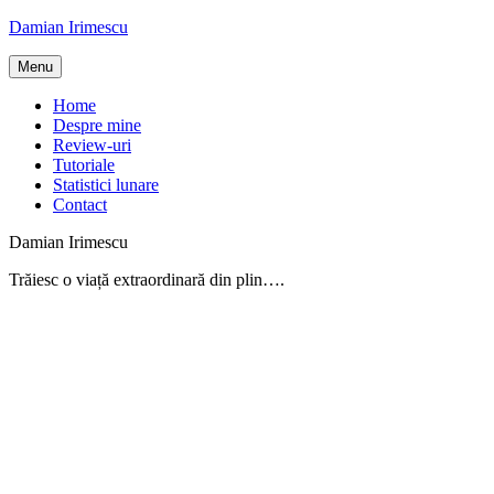
Skip
Damian Irimescu
to
content
Menu
Home
Despre mine
Review-uri
Tutoriale
Statistici lunare
Contact
Damian Irimescu
Trăiesc o viață extraordinară din plin….