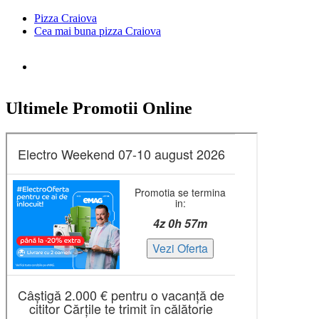
Pizza Craiova
Cea mai buna pizza Craiova
Ultimele Promotii Online