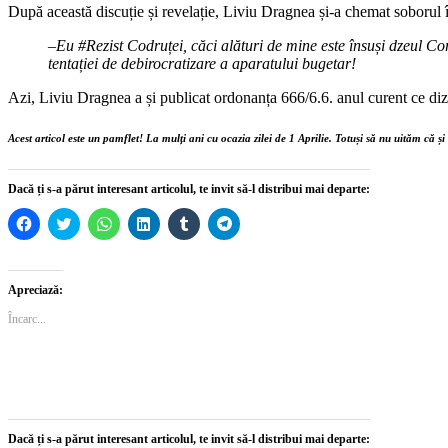
După această discuție și revelație, Liviu Dragnea și-a chemat soborul î
–
Eu #Rezist Codruței, căci alături de mine este însuși dzeul Cor
tentației de debirocratizare a aparatului bugetar!
Azi, Liviu Dragnea a și publicat ordonanța 666/6.6. anul curent ce dizo
Acest articol este un pamflet! La mulți ani cu ocazia zilei de 1 Aprilie. Totuși să nu uităm că și
Dacă ți s-a părut interesant articolul, te invit să-l distribui mai departe:
Dă
Dă
Dă
Dă
Dă
Dă
clic
clic
clic
clic
clic
clic
pentru
pentru
pentru
pentru
pentru
pentru
a
a
partajare
a
a
partajare
partaja
partaja
pe
partaja
partaja
pe
pe
pe
WhatsApp(Se
pe
pe
Telegram(Se
Apreciază:
Facebook(Se
Twitter(Se
deschide
LinkedIn(Se
Tumblr(Se
deschide
deschide
deschide
într-
deschide
deschide
într-
Încarc...
într-
într-
o
într-
într-
o
o
o
fereastră
o
o
fereastră
fereastră
fereastră
nouă)
fereastră
fereastră
nouă)
nouă)
nouă)
nouă)
nouă)
Dacă ți s-a părut interesant articolul, te invit să-l distribui mai departe: