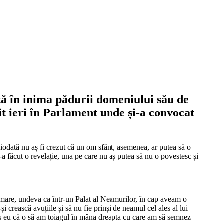
tă în inima pădurii domeniului său de
t ieri în Parlament unde și-a convocat
iciodată nu aș fi crezut că un om sfânt, asemenea, ar putea să o
-a făcut o revelație, una pe care nu aș putea să nu o povestesc și
 mare, undeva ca într-un Palat al Neamurilor, în cap aveam o
 crească avuțiile și să nu fie prinși de neamul cel ales al lui
s eu că o să am toiagul în mâna dreapta cu care am să semnez