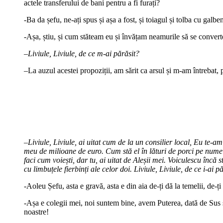
actele transferului de bani pentru a fi furați?
-Ba da șefu, ne-ați spus și așa a fost, și toiagul și tolba cu galben
-Așa, știu, și cum stăteam eu și învățam neamurile să se convertea
–
Liviule, Liviule, de ce m-ai părăsit?
–
La auzul acestei propoziții, am sărit ca arsul și m-am întrebat,
–
Liviule, Liviule, ai uitat cum de la un consilier local, Eu te-
meu de milioane de euro. Cum stă el în lături de porci pe numele
faci cum voiești, dar tu, ai uitat de Aleșii mei. Voiculescu încă
cu limbuțele fierbinți ale celor doi. Liviule, Liviule, de ce i-ai
-Aoleu Șefu, asta e gravă, asta e din aia de-ți dă la temelii, de-ț
-Așa e colegii mei, noi suntem bine, avem Puterea, dată de Sus să 
noastre!