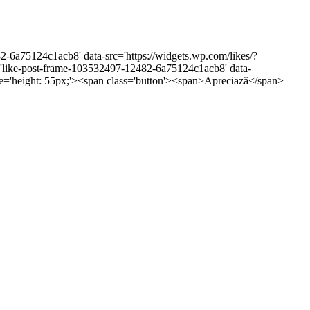
2-6a75124c1acb8' data-src='https://widgets.wp.com/likes/?
ike-post-frame-103532497-12482-6a75124c1acb8' data-
tyle='height: 55px;'><span class='button'><span>Apreciază</span>