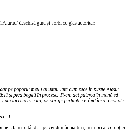
l Aiuritu’ deschisă gura și vorbi cu glas autoritar:
 dar pe poporul meu l-ai uitat! Iată cum zace în pustie Alesul
tăciți și prea bogați în procese. Ți-am dat puterea în mână să
c cum lacrimile-i curg pe obrajii fierbinți, cerând încă o noapte
șa ta!
ne lăfăim, uitându-i pe cei di-ntâi martiri și martori ai corupției