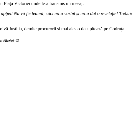
n Piața Victoriei unde le-a transmis un mesaj:
upției! Nu vă fie teamă, căci mi-a vorbit și mi-a dat o revelație! Trebui
lvă Justiția, demite procurorii și mai ales o decapitează pe Codruța.
 ei #Rezistă 🙂