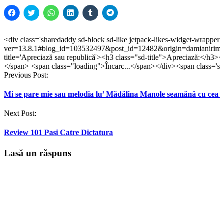
Dă
Dă
Dă
Dă
Dă
Dă
clic
clic
clic
clic
clic
clic
pentru
pentru
pentru
pentru
pentru
pentru
a
a
partajare
a
a
partajare
partaja
partaja
pe
partaja
partaja
pe
<div class='sharedaddy sd-block sd-like jetpack-likes-widget-wrappe
pe
pe
WhatsApp(Se
pe
pe
Telegram(Se
ver=13.8.1#blog_id=103532497&post_id=12482&origin=damianirim
Facebook(Se
Twitter(Se
deschide
LinkedIn(Se
Tumblr(Se
deschide
deschide
deschide
într-
deschide
deschide
într-
title='Apreciază sau republică'><h3 class="sd-title">Apreciază:</h3>
într-
într-
o
într-
într-
o
</span> <span class="loading">Încarc...</span></div><span class='sd
o
o
fereastră
o
o
fereastră
Post
Previous Post:
fereastră
fereastră
nouă)
fereastră
fereastră
nouă)
nouă)
nouă)
nouă)
nouă)
navigation
Mi se pare mie sau melodia lu’ Mădălina Manole seamănă cu cea 
Next Post:
Review 101 Pasi Catre Dictatura
Lasă un răspuns