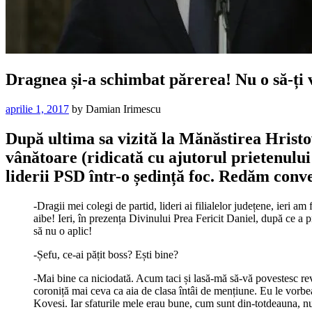
Dragnea și-a schimbat părerea! Nu o să-ți vi
aprilie 1, 2017
by
Damian Irimescu
După ultima sa vizită la Mănăstirea Hristo
vânătoare (ridicată cu ajutorul prietenulu
liderii PSD într-o ședință foc. Redăm conve
-Dragii mei colegi de partid, lideri ai filialelor județene, ieri 
aibe! Ieri, în prezența Divinului Prea Fericit Daniel, după ce a p
să nu o aplic!
-Șefu, ce-ai pățit boss? Ești bine?
-Mai bine ca niciodată. Acum taci și lasă-mă să-vă povestesc re
coroniță mai ceva ca aia de clasa întâi de mențiune. Eu le vorbeam
Kovesi. Iar sfaturile mele erau bune, cum sunt din-totdeauna, 