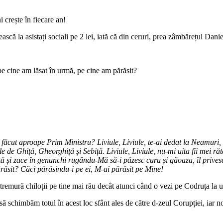
i crește în fiecare an!
scă la asistați sociali pe 2 lei, iată că din ceruri, prea zâmbărețul Danie
 pe cine am lăsat în urmă, pe cine am părăsit?
am făcut aproape Prim Ministru? Liviule, Liviule, te-ai dedat la Neamuri,
 de Ghiță, Gheorghiță și Sebiță. Liviule, Liviule, nu-mi uita fii mei ră
 stă și zace în genunchi rugându-Mă să-i păzesc curu și găoaza, îl prives
 părăsit? Căci părăsindu-i pe ei, M-ai părăsit pe Mine!
i tremură chiloții pe tine mai rău decât atunci când o vezi pe Codruța la u
schimbăm totul în acest loc sfânt ales de către d-zeul Corupției, iar noi 