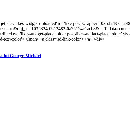
r jetpack-likes-widget-unloaded' id='like-post-wrapper-103532497-1248
escu.ro&obj_id=103532497-12482-6a75124c1acb8&n=1' data-name='l
<div class='likes-widget-placeholder post-likes-widget-placeholder' s
-text-color'></span><a class='sd-link-color'></a></div>
a lui George Michael