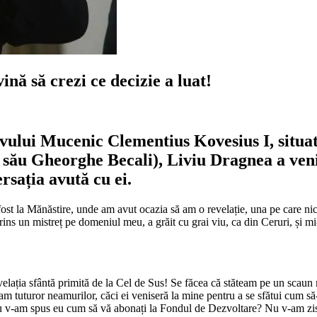
nă să crezi ce decizie a luat!
vului Mucenic Clementius Kovesius I, situa
i său Gheorghe Becali), Liviu Dragnea a veni
rsația avută cu ei.
am fost la Mănăstire, unde am avut ocazia să am o revelație, una pe care n
rins un mistreț pe domeniul meu, a grăit cu grai viu, ca din Ceruri, și mi
velația sfântă primită de la Cel de Sus! Se făcea că stăteam pe un scaun
 tuturor neamurilor, căci ei veniseră la mine pentru a se sfătui cum să-și
nu v-am spus eu cum să vă abonați la Fondul de Dezvoltare? Nu v-am zi